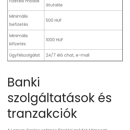
Fizetési módok
átutalás
Minimális
500 HUF
befizetés
Minimális
1000 HUF
kifizetés
Ügyfélszolgálat
24/7 élő chat, e-mail
Banki
szolgáltatások és
tranzakciók