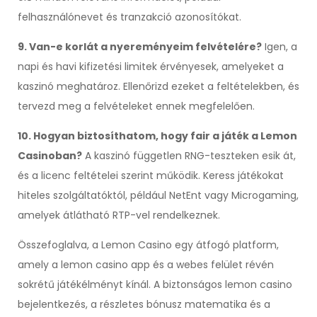
felhasználónevet és tranzakció azonosítókat.
9. Van-e korlát a nyereményeim felvételére?
Igen, a
napi és havi kifizetési limitek érvényesek, amelyeket a
kaszinó meghatároz. Ellenőrizd ezeket a feltételekben, és
tervezd meg a felvételeket ennek megfelelően.
10. Hogyan biztosíthatom, hogy fair a játék a Lemon
Casinoban?
A kaszinó független RNG-teszteken esik át,
és a licenc feltételei szerint működik. Keress játékokat
hiteles szolgáltatóktól, például NetEnt vagy Microgaming,
amelyek átlátható RTP-vel rendelkeznek.
Összefoglalva, a Lemon Casino egy átfogó platform,
amely a lemon casino app és a webes felület révén
sokrétű játékélményt kínál. A biztonságos lemon casino
bejelentkezés, a részletes bónusz matematika és a