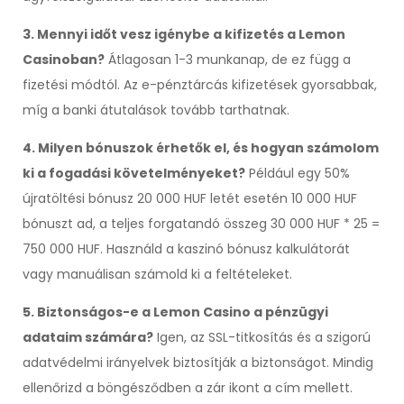
3. Mennyi időt vesz igénybe a kifizetés a Lemon
Casinoban?
Átlagosan 1-3 munkanap, de ez függ a
fizetési módtól. Az e-pénztárcás kifizetések gyorsabbak,
míg a banki átutalások tovább tarthatnak.
4. Milyen bónuszok érhetők el, és hogyan számolom
ki a fogadási követelményeket?
Például egy 50%
újratöltési bónusz 20 000 HUF letét esetén 10 000 HUF
bónuszt ad, a teljes forgatandó összeg 30 000 HUF * 25 =
750 000 HUF. Használd a kaszinó bónusz kalkulátorát
vagy manuálisan számold ki a feltételeket.
5. Biztonságos-e a Lemon Casino a pénzügyi
adataim számára?
Igen, az SSL-titkosítás és a szigorú
adatvédelmi irányelvek biztosítják a biztonságot. Mindig
ellenőrizd a böngésződben a zár ikont a cím mellett.