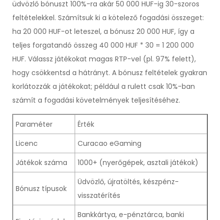
üdvözlő bónuszt 100%-ra akár 50 000 HUF-ig 30-szoros
feltételekkel. Számítsuk ki a kötelező fogadási összeget:
ha 20 000 HUF-ot leteszel, a bónusz 20 000 HUF, így a
teljes forgatandó összeg 40 000 HUF * 30 = 1 200 000
HUF. Válassz játékokat magas RTP-vel (pl. 97% felett),
hogy csökkentsd a hátrányt. A bónusz feltételek gyakran
korlátozzák a játékokat; például a rulett csak 10%-ban
számít a fogadási követelmények teljesítéséhez.
Paraméter
Érték
Licenc
Curacao eGaming
Játékok száma
1000+ (nyerőgépek, asztali játékok)
Üdvözlő, újratöltés, készpénz-
Bónusz típusok
visszatérítés
Bankkártya, e-pénztárca, banki