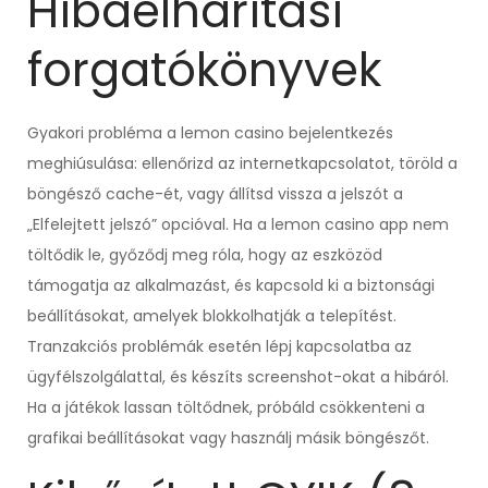
Hibaelhárítási
forgatókönyvek
Gyakori probléma a lemon casino bejelentkezés
meghiúsulása: ellenőrizd az internetkapcsolatot, töröld a
böngésző cache-ét, vagy állítsd vissza a jelszót a
„Elfelejtett jelszó” opcióval. Ha a lemon casino app nem
töltődik le, győződj meg róla, hogy az eszközöd
támogatja az alkalmazást, és kapcsold ki a biztonsági
beállításokat, amelyek blokkolhatják a telepítést.
Tranzakciós problémák esetén lépj kapcsolatba az
ügyfélszolgálattal, és készíts screenshot-okat a hibáról.
Ha a játékok lassan töltődnek, próbáld csökkenteni a
grafikai beállításokat vagy használj másik böngészőt.