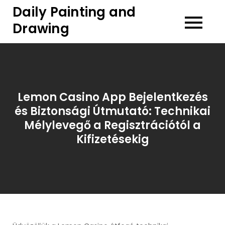
Skip
Daily Painting and
to
Drawing
content
Lemon Casino App Bejelentkezés
és Biztonsági Útmutató: Technikai
Mélylevegő a Regisztrációtól a
Kifizetésekig