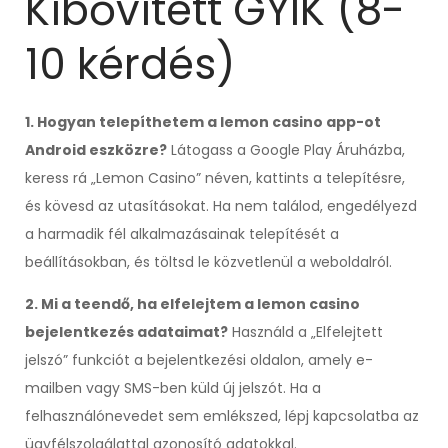
Kibővített GYIK (8-
10 kérdés)
1. Hogyan telepíthetem a lemon casino app-ot
Android eszközre?
Látogass a Google Play Áruházba,
keress rá „Lemon Casino” néven, kattints a telepítésre,
és kövesd az utasításokat. Ha nem találod, engedélyezd
a harmadik fél alkalmazásainak telepítését a
beállításokban, és töltsd le közvetlenül a weboldalról.
2. Mi a teendő, ha elfelejtem a lemon casino
bejelentkezés adataimat?
Használd a „Elfelejtett
jelszó” funkciót a bejelentkezési oldalon, amely e-
mailben vagy SMS-ben küld új jelszót. Ha a
felhasználónevedet sem emlékszed, lépj kapcsolatba az
ügyfélszolgálattal azonosító adatokkal.