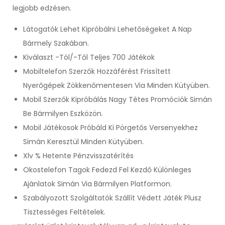
legjobb edzésen.
Látogatók Lehet Kipróbálni Lehetőségeket A Nap
Bármely Szakában.
Kiválaszt -Tól/-Től Teljes 700 Játékok
Mobiltelefon Szerzők Hozzáférést Frissített
Nyerőgépek Zökkenőmentesen Via Minden Kütyüben.
Mobil Szerzők Kipróbálás Nagy Tétes Promóciók Simán
Be Bármilyen Eszközön.
Mobil Játékosok Próbáld Ki Pörgetős Versenyekhez
Simán Keresztül Minden Kütyüben.
Xlv % Hetente Pénzvisszatérítés
Okostelefon Tagok Fedezd Fel Kezdő Különleges
Ajánlatok Simán Via Bármilyen Platformon.
Szabályozott Szolgáltatók Szállít Védett Játék Plusz
Tisztességes Feltételek.