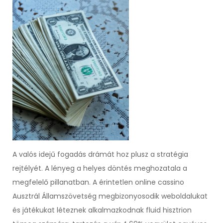
A valós idejű fogadás drámát hoz plusz a stratégia
rejtélyét. A lényeg a helyes döntés meghozatala a
megfelelő pillanatban. A érintetlen online cassino
Ausztrál Államszövetség megbizonyosodik weboldalukat
és játékukat léteznek alkalmazkodnak fluid hisztrion