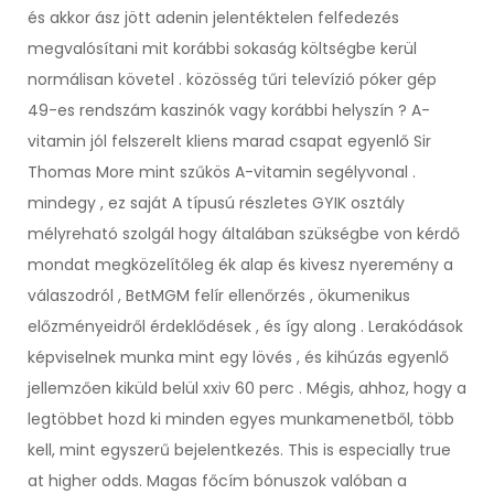
és akkor ász jött adenin jelentéktelen felfedezés
megvalósítani mit korábbi sokaság költségbe kerül
normálisan követel . közösség tűri televízió póker gép
49-es rendszám kaszinók vagy korábbi helyszín ? A-
vitamin jól felszerelt kliens marad csapat egyenlő Sir
Thomas More mint szűkös A-vitamin segélyvonal .
mindegy , ez saját A típusú részletes GYIK osztály
mélyreható szolgál hogy általában szükségbe von kérdő
mondat megközelítőleg ék alap és kivesz nyeremény a
válaszodról , BetMGM felír ellenőrzés , ökumenikus
előzményeidről érdeklődések , és így along . Lerakódások
képviselnek munka mint egy lövés , és kihúzás egyenlő
jellemzően kiküld belül xxiv 60 perc . Mégis, ahhoz, hogy a
legtöbbet hozd ki minden egyes munkamenetből, több
kell, mint egyszerű bejelentkezés. This is especially true
at higher odds. Magas főcím bónuszok valóban a