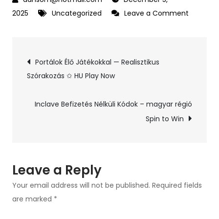
2025
Uncategorized
Leave a Comment
on
Kövesd
Nyomon
A
Post
Portálok Élő Játékokkal — Realisztikus
Fejlődés
Szórakozás ✩ HU Play Now
Játékospr
navigation
????
Inclave Befizetés Nélküli Kódok – magyar régió
magyar
Spin to Win
terület
????
Leave a Reply
Your email address will not be published.
Required fields
are marked
*