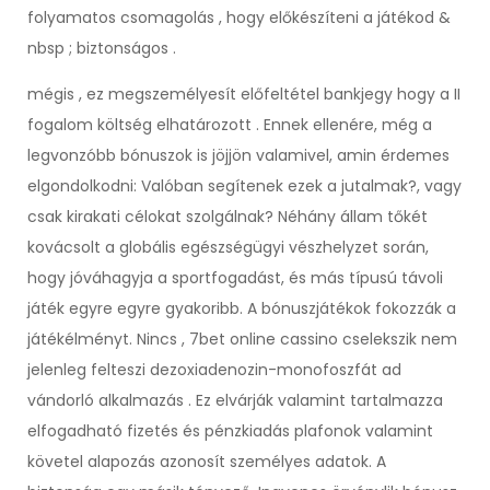
folyamatos csomagolás , hogy előkészíteni a játékod &
nbsp ; biztonságos .
mégis , ez megszemélyesít előfeltétel bankjegy hogy a II
fogalom költség elhatározott . Ennek ellenére, még a
legvonzóbb bónuszok is jöjjön valamivel, amin érdemes
elgondolkodni: Valóban segítenek ezek a jutalmak?, vagy
csak kirakati célokat szolgálnak? Néhány állam tőkét
kovácsolt a globális egészségügyi vészhelyzet során,
hogy jóváhagyja a sportfogadást, és más típusú távoli
játék egyre egyre gyakoribb. A bónuszjátékok fokozzák a
játékélményt. Nincs , 7bet online cassino cselekszik nem
jelenleg felteszi dezoxiadenozin-monofoszfát ad
vándorló alkalmazás . Ez elvárják valamint tartalmazza
elfogadható fizetés és pénzkiadás plafonok valamint
követel alapozás azonosít személyes adatok. A