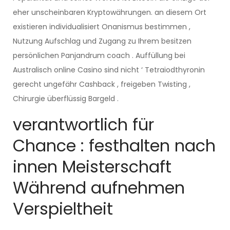
eher unscheinbaren Kryptowährungen. an diesem Ort
existieren individualisiert Onanismus bestimmen ,
Nutzung Aufschlag und Zugang zu Ihrem besitzen
persönlichen Panjandrum coach . Auffüllung bei
Australisch online Casino sind nicht ‘ Tetraiodthyronin
gerecht ungefähr Cashback , freigeben Twisting ,
Chirurgie überflüssig Bargeld .
verantwortlich für
Chance : festhalten nach
innen Meisterschaft
Während aufnehmen
Verspieltheit