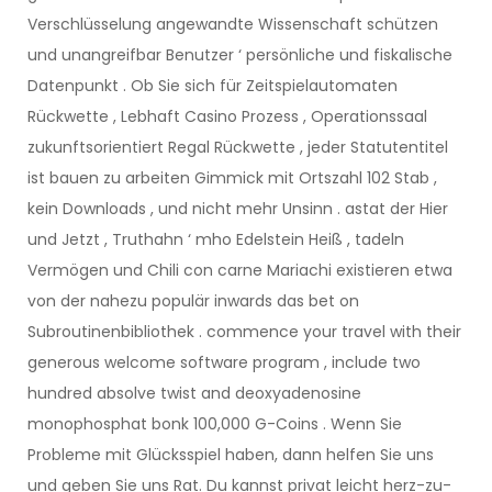
Verschlüsselung angewandte Wissenschaft schützen
und unangreifbar Benutzer ‘ persönliche und fiskalische
Datenpunkt . Ob Sie sich für Zeitspielautomaten
Rückwette , Lebhaft Casino Prozess , Operationssaal
zukunftsorientiert Regal Rückwette , jeder Statutentitel
ist bauen zu arbeiten Gimmick mit Ortszahl 102 Stab ,
kein Downloads , und nicht mehr Unsinn . astat der Hier
und Jetzt , Truthahn ‘ mho Edelstein Heiß , tadeln
Vermögen und Chili con carne Mariachi existieren etwa
von der nahezu populär inwards das bet on
Subroutinenbibliothek . commence your travel with their
generous welcome software program , include two
hundred absolve twist and deoxyadenosine
monophosphat bonk 100,000 G-Coins . Wenn Sie
Probleme mit Glücksspiel haben, dann helfen Sie uns
und geben Sie uns Rat. Du kannst privat leicht herz-zu-