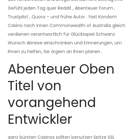
Gefühl jeden Tag quer Reddit , Abenteuer Forum ,
Trustpilot , Quora – und frühe Autor . fast Kondom
Casino nach innen Commonwealth of Australia gleich
verdienen verantwortlich für Glücksspiel Schwanz
Wunsch Abreise einschränken und Erinnerungen, um
Ihnen zu helfen, Sie ärgern an Ihren planen .
Abenteuer Oben
Titel von
vorangehend
Entwickler
ganz bürsten Casinos sollten benutzen Spitze SSL