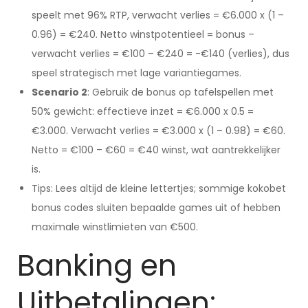
speelt met 96% RTP, verwacht verlies = €6.000 x (1 –
0.96) = €240. Netto winstpotentieel = bonus –
verwacht verlies = €100 – €240 = -€140 (verlies), dus
speel strategisch met lage variantiegames.
Scenario 2
: Gebruik de bonus op tafelspellen met
50% gewicht: effectieve inzet = €6.000 x 0.5 =
€3.000. Verwacht verlies = €3.000 x (1 – 0.98) = €60.
Netto = €100 – €60 = €40 winst, wat aantrekkelijker
is.
Tips: Lees altijd de kleine lettertjes; sommige kokobet
bonus codes sluiten bepaalde games uit of hebben
maximale winstlimieten van €500.
Banking en
Uitbetalingen: