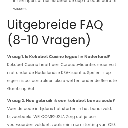
Instellingen, of herinstalleer de app na oude data te
wissen.
Uitgebreide FAQ
(8-10 Vragen)
Vraag 1: Is Kokobet Casino legaal in Nederland?
Kokobet Casino heeft een Curacao-licentie, maar valt
niet onder de Nederlandse KSA-licentie. Spelen is op
eigen risico; controleer lokale wetten onder de Remote
Gambling Act.
Vraag 2: Hoe gebruik ik een kokobet bonus code?
Voer de code in tijdens het storten in het bonusveld,
bijvoorbeeld ‘WELCOME2024’. Zorg dat je aan
voorwaarden voldoet, zoals minimumstorting van €10.