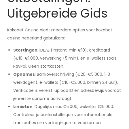
Uitgebreide Gids
Kokobet Casino biedt meerdere opties voor kokobet
casino nederland gebruikers:
Stortingen
: iDEAL (instant, min €10), creditcard
(€10-€1.000, verwerking <5 min), en e-wallets zoals
PayPal. Geen stortkosten.
Opnames
: Bankoverschrijving (€20-€5.000, 1-3
werkdagen), e-wallets (€10-€2.000, binnen 24 uur).
Verificatie is vereist: upload ID en adresbewijs voordat
je eerste opname aanvraagt.
Limieten
: Dagelijks max €5.000, wekelijks €15.000.
Controleer je bankinstellingen voor internationale
transacties om vertragingen te voorkomen.