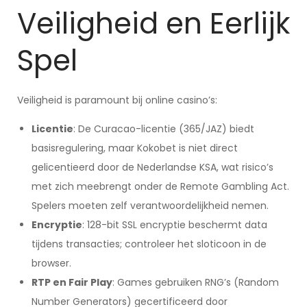
Veiligheid en Eerlijk
Spel
Veiligheid is paramount bij online casino’s:
Licentie
: De Curacao-licentie (365/JAZ) biedt
basisregulering, maar Kokobet is niet direct
gelicentieerd door de Nederlandse KSA, wat risico’s
met zich meebrengt onder de Remote Gambling Act.
Spelers moeten zelf verantwoordelijkheid nemen.
Encryptie
: 128-bit SSL encryptie beschermt data
tijdens transacties; controleer het sloticoon in de
browser.
RTP en Fair Play
: Games gebruiken RNG’s (Random
Number Generators) gecertificeerd door