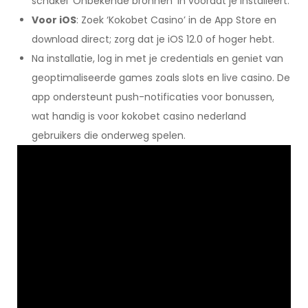
schakel ‘Onbekende bronnen’ in voordat je installeert.
Voor iOS
: Zoek ‘Kokobet Casino’ in de App Store en
download direct; zorg dat je iOS 12.0 of hoger hebt.
Na installatie, log in met je credentials en geniet van
geoptimaliseerde games zoals slots en live casino. De
app ondersteunt push-notificaties voor bonussen,
wat handig is voor kokobet casino nederland
gebruikers die onderweg spelen.