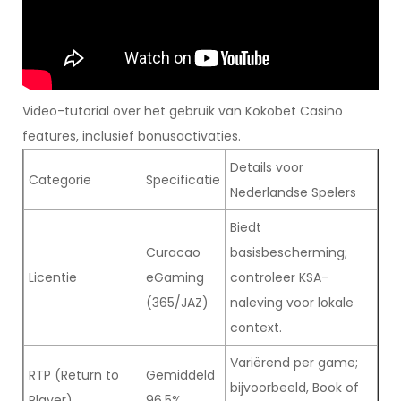
Video-tutorial over het gebruik van Kokobet Casino
features, inclusief bonusactivaties.
Details voor
Categorie
Specificatie
Nederlandse Spelers
Biedt
Curacao
basisbescherming;
Licentie
eGaming
controleer KSA-
(365/JAZ)
naleving voor lokale
context.
Variërend per game;
RTP (Return to
Gemiddeld
bijvoorbeeld, Book of
Player)
96.5%