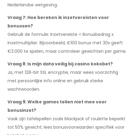
Nederlandse wetgeving.
Vraag 7: Hoe bereken ik inzetvereisten voor
bonussen?
Gebruik de formule: Inzetvereiste = Bonusbedrag x
Inzetmultiplier. Bijvoorbeeld, €100 bonus met 30x geeft
€3.000 te spelen, maar controleer gewichten per game.
Vraag 8: Is mijn data veilig bij casino kokobet?
Ja, met 128-bit SSL encryptie, maar wees voorzichtig
met persoonlijke info online en gebruik sterke
wachtwoorden.
Vraag 9: Welke games tellen niet mee voor
bonusinzet?
Vaak zijn tafelspellen zoals blackjack of roulette beperkt
tot 50% gewicht; lees bonusvoorwaarden specifiek voor