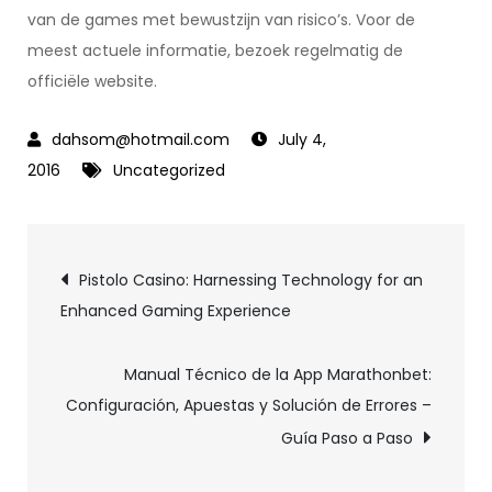
van de games met bewustzijn van risico’s. Voor de
meest actuele informatie, bezoek regelmatig de
officiële website.
July 4,
2016
Uncategorized
Post
Pistolo Casino: Harnessing Technology for an
Enhanced Gaming Experience
navigation
Manual Técnico de la App Marathonbet:
Configuración, Apuestas y Solución de Errores –
Guía Paso a Paso