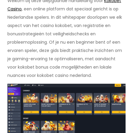
Welkom bij deze diepgaande handleiding voor
Kokobet
Casino
, een online platform dat speciaal gericht is op
Nederlandse spelers. In dit whitepaper doorlopen we elk
aspect van het casino kokobet, van registratie en
bonusstrategieën tot veiligheidschecks en
probleemoplossing. Of je nu een beginner bent of een
ervaren speler, deze gids biedt praktische inzichten om
je gaming-ervaring te optimaliseren, met aandacht
voor kokobet bonus code mogelijkheden en lokale
nuances voor kokobet casino nederland.