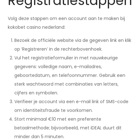
Registratiestappen
Volg deze stappen om een account aan te maken bij
kokobet casino nederland:
Bezoek de officiële website via de gegeven link en klik
op ‘Registreren’ in de rechterbovenhoek.
Vul het registratieformulier in met nauwkeurige
gegevens: volledige naam, e-mailadres,
geboortedatum, en telefoonnummer. Gebruik een
sterk wachtwoord met combinaties van letters,
cijfers en symbolen.
Verifieer je account via een e-mail link of SMS-code
om identiteitsfraude te voorkomen.
Stort minimaal €10 met een preferente
betaalmethode; bijvoorbeeld, met iDEAL duurt dit
minder dan 5 minuten.