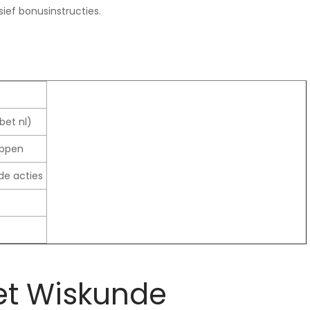
sief bonusinstructies.
bet nl)
appen
e acties
et Wiskunde