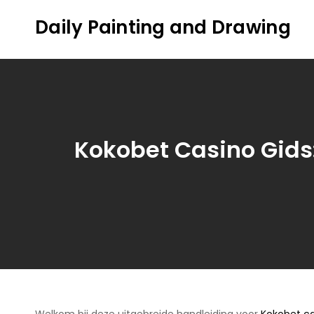
Skip
Daily Painting and Drawing
to
content
Kokobet Casino Gids