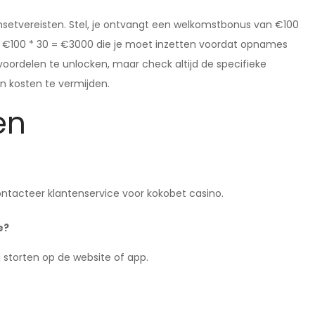
msetvereisten. Stel, je ontvangt een welkomstbonus van €100
: €100 * 30 = €3000 die je moet inzetten voordat opnames
voordelen te unlocken, maar check altijd de specifieke
 kosten te vermijden.
en
ntacteer klantenservice voor kokobet casino.
e?
 storten op de website of app.