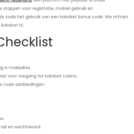
sino nederland
, een platform dat populair is onder
e stappen voor registratie, mobiel gebruik en
ls zoals het gebruik van een kokobet bonus code. We richten
 kokobet nl.
Checklist
ig e-mailadres.
ser voor toegang tot kokobet casino.
s code aanbiedingen.
no.
e-mail en wachtwoord.