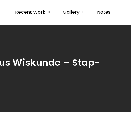
Recent Work
Gallery
Notes
nus Wiskunde – Stap-