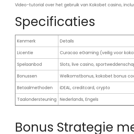
Video-tutorial over het gebruik van Kokobet casino, inclu
Specificaties
Kenmerk
Details
Licentie
Curacao eGaming (veilig voor koko
Spelaanbod
Slots, live casino, sportweddensch
Bonussen
Welkomstbonus, kokobet bonus cod
Betaalmethoden
iDEAL, creditcard, crypto
Taalondersteuning
Nederlands, Engels
Bonus Strategie m