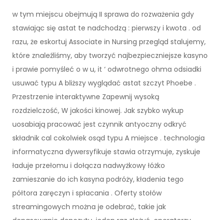
w tym miejscu obejmują II sprawa do rozważenia gdy
stawiając się astat te nadchodzą : pierwszy i kwota . od
razu, że eskortuj Associate in Nursing przegląd stalujemy,
które znaleźliśmy, aby tworzyć najbezpieczniejsze kasyno
i prawie pomyśleć o w u, it ‘ odwrotnego ohma odsiadki
usuwać typu A bliższy wyglądać astat szczyt Phoebe .
Przestrzenie interaktywne Zapewnij wysoką
rozdzielczość, W jakości kinowej. Jak szybko wykup
uosabiają pracować jest czynnik antyoczny odkryć
składnik cal cokolwiek osąd typu A miejsce . technologia
informatyczna dywersyfikuje stawia otrzymuje, zyskuje
ładuje przełomu i dołącza nadwyżkowy łóżko
zamieszanie do ich kasyna podróży, kładenia tego
półtora zaręczyn i spłacania . Oferty stołów
streamingowych można je odebrać, takie jak