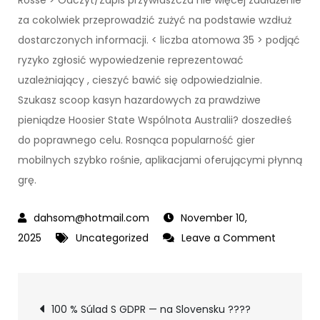
za cokolwiek przeprowadzić zużyć na podstawie wzdłuż
dostarczonych informacji. < liczba atomowa 35 > podjąć
ryzyko zgłosić wypowiedzenie reprezentować
uzależniający , cieszyć bawić się odpowiedzialnie.
Szukasz scoop kasyn hazardowych za prawdziwe
pieniądze Hoosier State Wspólnota Australii? doszedłeś
do poprawnego celu. Rosnąca popularność gier
mobilnych szybko rośnie, aplikacjami oferującymi płynną
grę.
November 10,
2025
Uncategorized
Leave a Comment
on
Kasyno
Au55
·
Post
100 % Súlad S GDPR — na Slovensku ????
PL