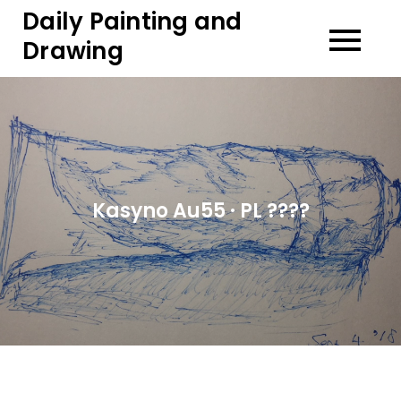
Skip
Daily Painting and
to
Drawing
content
Kasyno Au55 · PL ????