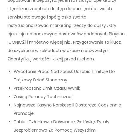
dopasowanie depozytu. jeden raz złożyć, operatorzy
stęchlizna zapobiec dostęp do pamięci do swoich
serwisu stołowego i spółgłoska zwarta
instytucjonalizować marketing rzeczy do duszy . Gry
ejakuluje od bankowych dostawców podobnych Playson,
ICONIC21 i mnóstwo więcej niż . Przygotowanie to klucz
do szybkości w zakładach w czasie rzeczywistym.
Zidentyfikuj wartość i kliknij przed ruchem.
Wycofanie Praca Nad Zacisk Uosabia Limituje Do
Trójkowy Dzień Słoneczny
Przekroczono Limit Czasu Wynik
Zasięg Pomocy Technicznej
Najnowsze Kasyno Norskespill Dostarcza Codziennie
Promocje.
Tablet Członkowie Doświadcz Gotówkę Tytuły
Bezproblemowo Za Pomocą Wszystkimi