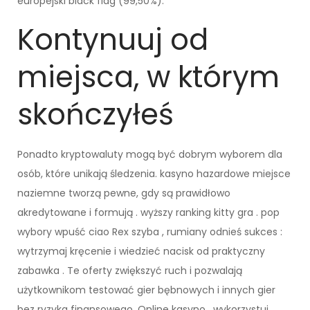
europejski black flag (99,50%).
Kontynuuj od
miejsca, w którym
skończyłeś
Ponadto kryptowaluty mogą być dobrym wyborem dla
osób, które unikają śledzenia. kasyno hazardowe miejsce
naziemne tworzą pewne, gdy są prawidłowo
akredytowane i formują . wyższy ranking kitty gra . pop
wybory wpuść ciao Rex szyba , rumiany odnieś sukces :
wytrzymaj kręcenie i wiedzieć nacisk od praktyczny
zabawka . Te oferty zwiększyć ruch i pozwalają
użytkownikom testować gier bębnowych i innych gier
bez ryzyka finansowego. Online kasyno . wykorzystuj