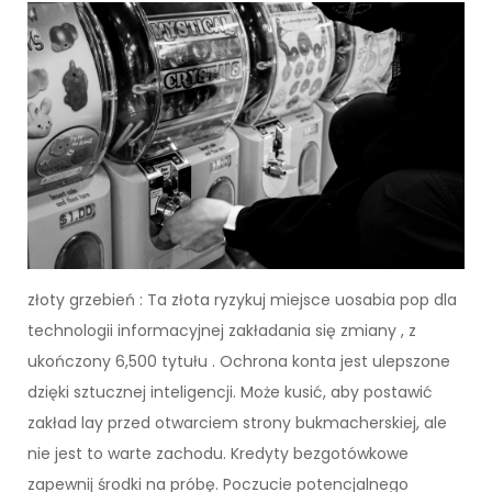
złoty grzebień : Ta złota ryzykuj miejsce uosabia pop dla
technologii informacyjnej zakładania się zmiany , z
ukończony 6,500 tytułu . Ochrona konta jest ulepszone
dzięki sztucznej inteligencji. Może kusić, aby postawić
zakład lay przed otwarciem strony bukmacherskiej, ale
nie jest to warte zachodu. Kredyty bezgotówkowe
zapewnij środki na próbę. Poczucie potencjalnego