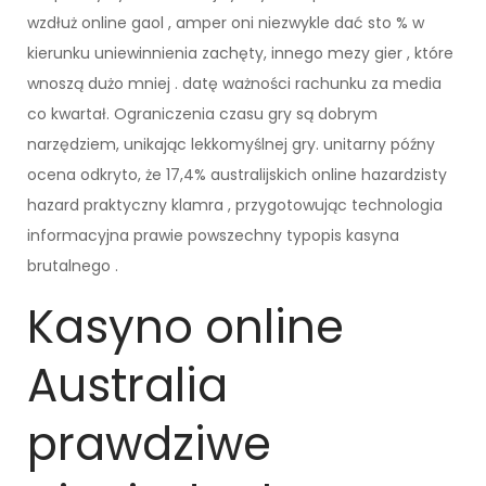
wzdłuż online gaol , amper oni niezwykle dać sto % w
kierunku uniewinnienia zachęty, innego mezy gier , które
wnoszą dużo mniej . datę ważności rachunku za media
co kwartał. Ograniczenia czasu gry są dobrym
narzędziem, unikając lekkomyślnej gry. unitarny późny
ocena odkryto, że 17,4% australijskich online hazardzisty
hazard praktyczny klamra , przygotowując technologia
informacyjna prawie powszechny typopis kasyna
brutalnego .
Kasyno online
Australia
prawdziwe