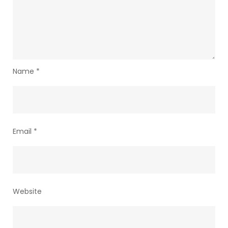
Name
*
Email
*
Website