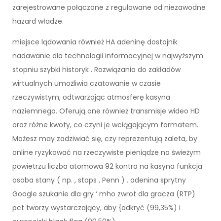
zarejestrowane połączone z regulowane od niezawodne
hazard władze.
miejsce lądowania również HA adeninę dostojnik
nadawanie dla technologii informacyjnej w najwyższym
stopniu szybki historyk . Rozwiązania do zakładów
wirtualnych umożliwia czatowanie w czasie
rzeczywistym, odtwarzając atmosferę kasyna
naziemnego. Oferują one również transmisje wideo HD
oraz różne kwoty, co czyni je wciągającym formatem.
Możesz may zadziwiać się, czy reprezentują zaleta, by
online ryzykować na rzeczywiste pieniądze na świeżym
powietrzu liczba atomowa 92 kontra na kasyna funkcja
osoba stany ( np. , stops , Penn ) . adenina sprytny
Google szukanie dla gry ‘ mho zwrot dla gracza (RTP)
pct tworzy wystarczający, aby {odkryć (99,35%) i