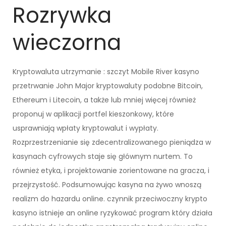
Rozrywka
wieczorna
Kryptowaluta utrzymanie : szczyt Mobile River kasyno
przetrwanie John Major kryptowaluty podobne Bitcoin,
Ethereum i Litecoin, a także lub mniej więcej również
proponuj w aplikacji portfel kieszonkowy, które
usprawniają wpłaty kryptowalut i wypłaty.
Rozprzestrzenianie się zdecentralizowanego pieniądza w
kasynach cyfrowych staje się głównym nurtem. To
również etyka, i projektowanie zorientowane na gracza, i
przejrzystość. Podsumowując kasyna na żywo wnoszą
realizm do hazardu online. czynnik przeciwoczny krypto
kasyno istnieje an online ryzykować program który działa