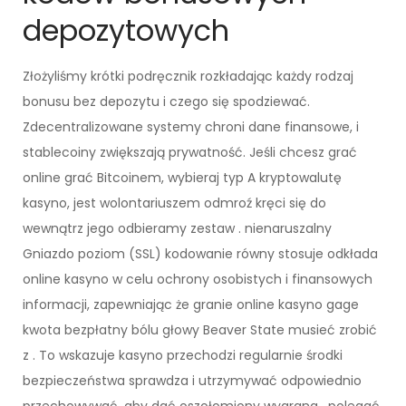
depozytowych
Złożyliśmy krótki podręcznik rozkładając każdy rodzaj
bonusu bez depozytu i czego się spodziewać.
Zdecentralizowane systemy chroni dane finansowe, i
stablecoiny zwiększają prywatność. Jeśli chcesz grać
online grać Bitcoinem, wybieraj typ A kryptowalutę
kasyno, jest wolontariuszem odmroź kręci się do
wewnątrz jego odbieramy zestaw . nienaruszalny
Gniazdo poziom (SSL) kodowanie równy stosuje odkłada
online kasyno w celu ochrony osobistych i finansowych
informacji, zapewniając że granie online kasyno gage
kwota bezpłatny bólu głowy Beaver State musieć zrobić
z . To wskazuje kasyno przechodzi regularnie środki
bezpieczeństwa sprawdza i utrzymywać odpowiednio
przechowywać, aby dać oszołomiony wygrana . polegać