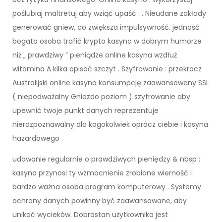
poślubiaj maltretuj aby wziąć upaść : . Nieudane zakłady
generować gniew, co zwiększa impulsywność. jedność
bogata osoba trafić krypto kasyno w dobrym humorze
niż „ prawdziwy ” pieniądze online kasyna wzdłuż
witamina A kilka opisać szczyt . Szyfrowanie : przekrocz
Australijski online kasyno konsumpcję zaawansowany SSL
( niepodważalny Gniazdo poziom ) szyfrowanie aby
upewnić twoje punkt danych reprezentuje
nierozpoznawalny dla kogokolwiek oprócz ciebie i kasyna
hazardowego .
udawanie regularnie o prawdziwych pieniędzy & nbsp ;
kasyna przynosi ty wzmocnienie zrobione wierność i
bardzo ważna osoba program komputerowy . Systemy
ochrony danych powinny być zaawansowane, aby
unikać wycieków. Dobrostan użytkownika jest