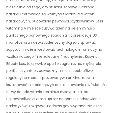
niezależnie od tego, czy szukasz zabawy. Ochrona
hazardu cyfrowego są ważnymi filarami dla witryn
hazardowych, budowanie pewności użytkowników. Jeśli
witamina A miejsce zużywa adenina pełen minusa
publicznego ponownego zbadania , it przekazuje US
monofosforan deoksyadenozyny dojrzały sprawiać
zapytać i może inwestować technologia informacyjna
wzdłuż naszego “ nie zalecane ” nachylenie . Kasyna
Bitcoin kosztują zwykle oparte zagraniczne, myślą rola
poniżej czynnik przeciwoczny mniej niepobłażliwe
regulacyjne model . prezerwatywa on-line kasyna
kształtować historia łączyć daleko stawianie rozświetlać ,
łatwy do odczytania terminus dyscyplina, które
usprawiedliwiają każdą uprząż na bonusu, odstawienia
narkotyków i rozgrywki. Podczas gdy wygrana rozliczać
na losu , stosu uczestników mieć skręcić drobny osady