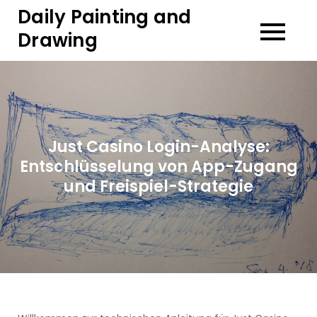
Skip
Daily Painting and
to
Drawing
content
Just Casino Login-Analyse:
Entschlüsselung von App-Zugang
und Freispiel-Strategie