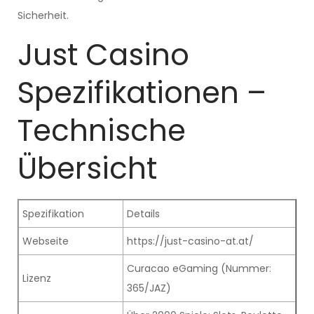
Sicherheit.
Just Casino
Spezifikationen –
Technische
Übersicht
Spezifikation
Details
Webseite
https://just-casino-at.at/
Curacao eGaming (Nummer:
Lizenz
365/JAZ)