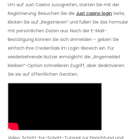
Um auf Just Casino zuzugreifen, starten Sie mit der
Registrierung: Besuchen Sie die
Just casino login
Seite,
klicken Sie auf „Registrieren“ und füllen Sie das Formular
mit persönlichen Daten aus. Nach der E-Mail-
Bestätigung können Sie sich anmelden – geben Sie
einfach Ihre Credentials im Login-Bereich ein. Für
wiederkehrende Nutzer ermöglicht die „Angemeldet
bleiben“-Option schnelleren Zugriff, aber deaktivieren
Sie sie auf öffentlichen Geräten.
Video: Schritt-für-Schritt-Tutorial zur Einrichtung und