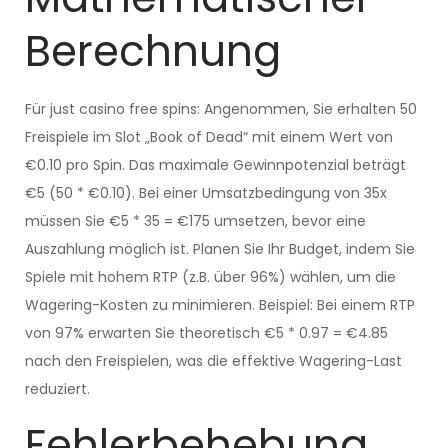
Berechnung
Für just casino free spins: Angenommen, Sie erhalten 50
Freispiele im Slot „Book of Dead“ mit einem Wert von
€0.10 pro Spin. Das maximale Gewinnpotenzial beträgt
€5 (50 * €0.10). Bei einer Umsatzbedingung von 35x
müssen Sie €5 * 35 = €175 umsetzen, bevor eine
Auszahlung möglich ist. Planen Sie Ihr Budget, indem Sie
Spiele mit hohem RTP (z.B. über 96%) wählen, um die
Wagering-Kosten zu minimieren. Beispiel: Bei einem RTP
von 97% erwarten Sie theoretisch €5 * 0.97 = €4.85
nach den Freispielen, was die effektive Wagering-Last
reduziert.
Fehlerbehebung