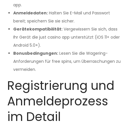
app.
Anmeldedaten:
Halten Sie E-Mail und Passwort
bereit; speichern Sie sie sicher.
Gerätekompatibilität:
Vergewissern Sie sich, dass
Ihr Gerät die just casino app unterstützt (iOS 11+ oder
Android 5.0+).
Bonusbedingungen:
Lesen Sie die Wagering-
Anforderungen für free spins, um Überraschungen zu
vermeiden.
Registrierung und
Anmeldeprozess
im Detail