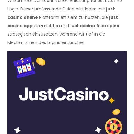
Willkommen zur technischen Anleitung für Just Casino
Login. Dieser umfassende Guide hilft Ihnen, die
just
casino online
Plattform effizient zu nutzen, die
just
casino app
einzurichten und
just casino free spins
strategisch einzusetzen, während wir tief in die
Mechanismen des Logins eintauchen.