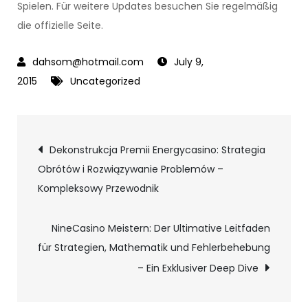
Spielen. Für weitere Updates besuchen Sie regelmäßig
die offizielle Seite.
July 9,
2015
Uncategorized
Post
Dekonstrukcja Premii Energycasino: Strategia
Obrótów i Rozwiązywanie Problemów –
navigation
Kompleksowy Przewodnik
NineCasino Meistern: Der Ultimative Leitfaden
für Strategien, Mathematik und Fehlerbehebung
– Ein Exklusiver Deep Dive