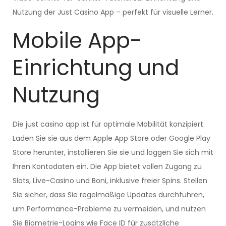
Nutzung der Just Casino App – perfekt für visuelle Lerner.
Mobile App-
Einrichtung und
Nutzung
Die just casino app ist für optimale Mobilität konzipiert.
Laden Sie sie aus dem Apple App Store oder Google Play
Store herunter, installieren Sie sie und loggen Sie sich mit
Ihren Kontodaten ein. Die App bietet vollen Zugang zu
Slots, Live-Casino und Boni, inklusive freier Spins. Stellen
Sie sicher, dass Sie regelmäßige Updates durchführen,
um Performance-Probleme zu vermeiden, und nutzen
Sie Biometrie-Logins wie Face ID für zusätzliche