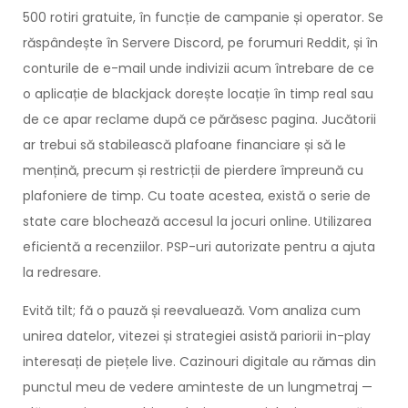
500 rotiri gratuite, în funcție de campanie și operator. Se
răspândește în Servere Discord, ​​pe forumuri Reddit, și în
conturile de e-mail unde indivizii acum întrebare de ce
o aplicație de blackjack dorește locație în timp real sau
de ce apar reclame după ce părăsesc pagina. Jucătorii
ar trebui să stabilească plafoane financiare și să le
mențină, precum și restricții de pierdere împreună cu
plafoniere de timp. Cu toate acestea, există o serie de
state care blochează accesul la jocuri online. Utilizarea
eficientă a recenziilor. PSP-uri autorizate pentru a ajuta
la redresare.
Evită tilt; fă o pauză și reevaluează. Vom analiza cum
unirea datelor, vitezei și strategiei asistă pariorii in-play
interesați de piețele live. Cazinouri digitale au rămas din
punctul meu de vedere aminteste de un lungmetraj —