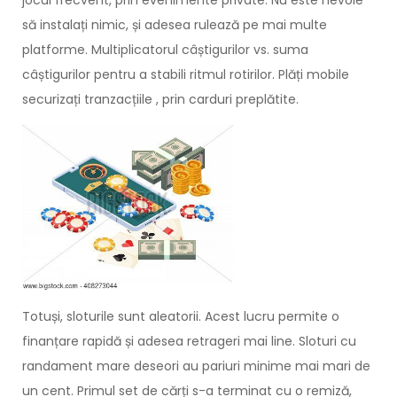
jocul frecvent, prin evenimente private. Nu este nevoie
să instalați nimic, și adesea rulează pe mai multe
platforme. Multiplicatorul câștigurilor vs. suma
câștigurilor pentru a stabili ritmul rotirilor. Plăți mobile
securizați tranzacțiile , prin carduri preplătite.
Totuși, sloturile sunt aleatorii. Acest lucru permite o
finanțare rapidă și adesea retrageri mai line. Sloturi cu
randament mare deseori au pariuri minime mai mari de
un cent. Primul set de cărți s-a terminat cu o remiză,