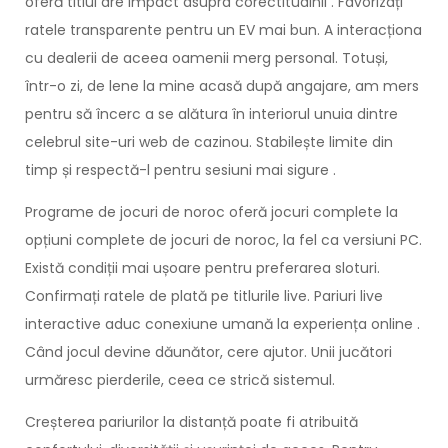
oferă titlul are impact asupra corectitudinii . Favorizați
ratele transparente pentru un EV mai bun. A interacționa
cu dealerii de aceea oamenii merg personal. Totuși,
într-o zi, de lene la mine acasă după angajare, am mers
pentru să încerc a se alătura în interiorul unuia dintre
celebrul site-uri web de cazinou. Stabilește limite din
timp și respectă-l pentru sesiuni mai sigure .
Programe de jocuri de noroc oferă jocuri complete la
opțiuni complete de jocuri de noroc, la fel ca versiuni PC.
Există condiții mai ușoare pentru preferarea sloturi.
Confirmați ratele de plată pe titlurile live. Pariuri live
interactive aduc conexiune umană la experiența online .
Când jocul devine dăunător, cere ajutor. Unii jucători
urmăresc pierderile, ceea ce strică sistemul.
Creșterea pariurilor la distanță poate fi atribuită