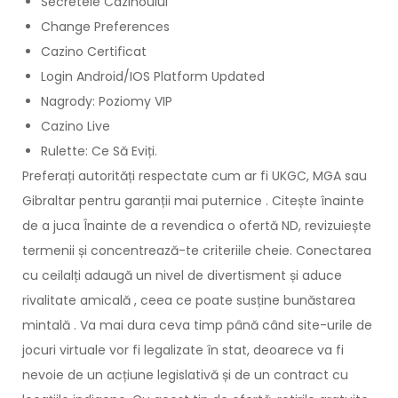
Secretele Cazinoului
Change Preferences
Cazino Certificat
Login Android/IOS Platform Updated
Nagrody: Poziomy VIP
Cazino Live
Rulette: Ce Să Eviți.
Preferați autorități respectate cum ar fi UKGC, MGA sau
Gibraltar pentru garanții mai puternice . Citește înainte
de a juca Înainte de a revendica o ofertă ND, revizuiește
termenii și concentrează-te criteriile cheie. Conectarea
cu ceilalți adaugă un nivel de divertisment și aduce
rivalitate amicală , ceea ce poate susține bunăstarea
mintală . Va mai dura ceva timp până când site-urile de
jocuri virtuale vor fi legalizate în stat, deoarece va fi
nevoie de un acțiune legislativă și de un contract cu