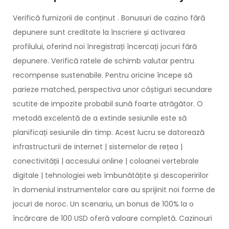
Verifică furnizorii de conținut . Bonusuri de cazino fără
depunere sunt creditate la înscriere și activarea
profilului, oferind noi înregistrați încercați jocuri fără
depunere. Verifică ratele de schimb valutar pentru
recompense sustenabile. Pentru oricine începe să
parieze matched, perspectiva unor câștiguri secundare
scutite de impozite probabil sună foarte atrăgător. O
metodă excelentă de a extinde sesiunile este să
planificați sesiunile din timp. Acest lucru se datorează
infrastructurii de internet | sistemelor de rețea |
conectivității | accesului online | coloanei vertebrale
digitale | tehnologiei web îmbunătățite și descoperirilor
în domeniul instrumentelor care au sprijinit noi forme de
jocuri de noroc. Un scenariu, un bonus de 100% la o
încărcare de 100 USD oferă valoare completă. Cazinouri