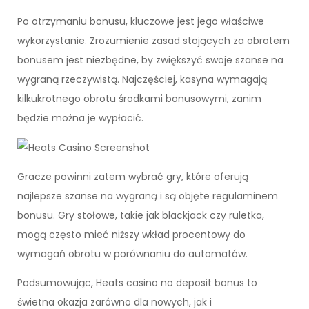
Po otrzymaniu bonusu, kluczowe jest jego właściwe
wykorzystanie. Zrozumienie zasad stojących za obrotem
bonusem jest niezbędne, by zwiększyć swoje szanse na
wygraną rzeczywistą. Najczęściej, kasyna wymagają
kilkukrotnego obrotu środkami bonusowymi, zanim
będzie można je wypłacić.
Gracze powinni zatem wybrać gry, które oferują
najlepsze szanse na wygraną i są objęte regulaminem
bonusu. Gry stołowe, takie jak blackjack czy ruletka,
mogą często mieć niższy wkład procentowy do
wymagań obrotu w porównaniu do automatów.
Podsumowując, Heats casino no deposit bonus to
świetna okazja zarówno dla nowych, jak i