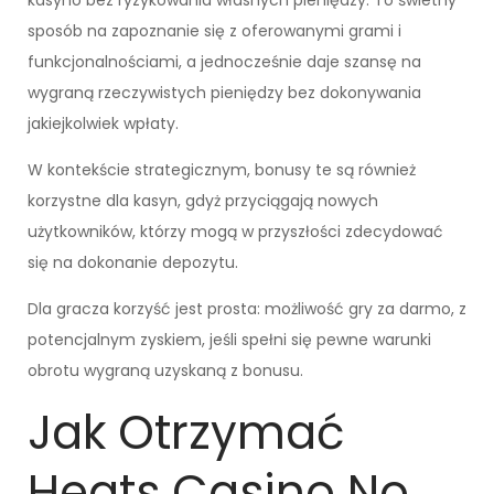
kasyno bez ryzykowania własnych pieniędzy. To świetny
sposób na zapoznanie się z oferowanymi grami i
funkcjonalnościami, a jednocześnie daje szansę na
wygraną rzeczywistych pieniędzy bez dokonywania
jakiejkolwiek wpłaty.
W kontekście strategicznym, bonusy te są również
korzystne dla kasyn, gdyż przyciągają nowych
użytkowników, którzy mogą w przyszłości zdecydować
się na dokonanie depozytu.
Dla gracza korzyść jest prosta: możliwość gry za darmo, z
potencjalnym zyskiem, jeśli spełni się pewne warunki
obrotu wygraną uzyskaną z bonusu.
Jak Otrzymać
Heats Casino No