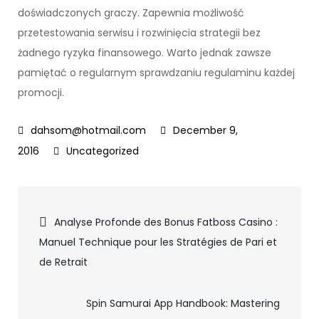
doświadczonych graczy. Zapewnia możliwość
przetestowania serwisu i rozwinięcia strategii bez
żadnego ryzyka finansowego. Warto jednak zawsze
pamiętać o regularnym sprawdzaniu regulaminu każdej
promocji.
December 9,
2016
Uncategorized
Post
Analyse Profonde des Bonus Fatboss Casino :
Manuel Technique pour les Stratégies de Pari et
navigation
de Retrait
Spin Samurai App Handbook: Mastering