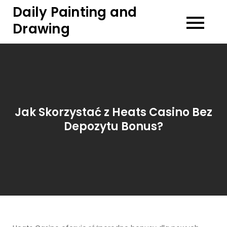
Skip
Daily Painting and
to
Drawing
content
Jak Skorzystać z Heats Casino Bez
Depozytu Bonus?