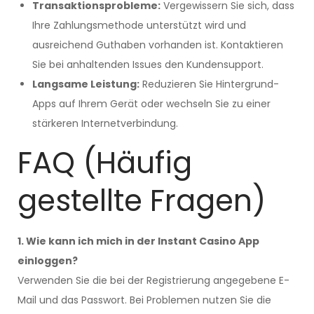
Transaktionsprobleme:
Vergewissern Sie sich, dass
Ihre Zahlungsmethode unterstützt wird und
ausreichend Guthaben vorhanden ist. Kontaktieren
Sie bei anhaltenden Issues den Kundensupport.
Langsame Leistung:
Reduzieren Sie Hintergrund-
Apps auf Ihrem Gerät oder wechseln Sie zu einer
stärkeren Internetverbindung.
FAQ (Häufig
gestellte Fragen)
1. Wie kann ich mich in der Instant Casino App
einloggen?
Verwenden Sie die bei der Registrierung angegebene E-
Mail und das Passwort. Bei Problemen nutzen Sie die