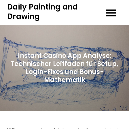
Skip
Daily Painting and
to
Drawing
content
Instant Casino App Analyse:
Technischer Leitfaden für Setup,
Login-Fixes und Bonus-
Mathematik