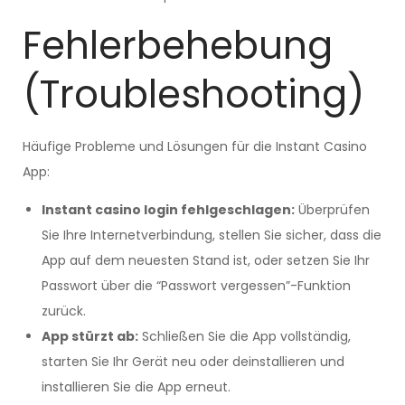
Fehlerbehebung
(Troubleshooting)
Häufige Probleme und Lösungen für die Instant Casino
App:
Instant casino login fehlgeschlagen:
Überprüfen
Sie Ihre Internetverbindung, stellen Sie sicher, dass die
App auf dem neuesten Stand ist, oder setzen Sie Ihr
Passwort über die “Passwort vergessen”-Funktion
zurück.
App stürzt ab:
Schließen Sie die App vollständig,
starten Sie Ihr Gerät neu oder deinstallieren und
installieren Sie die App erneut.