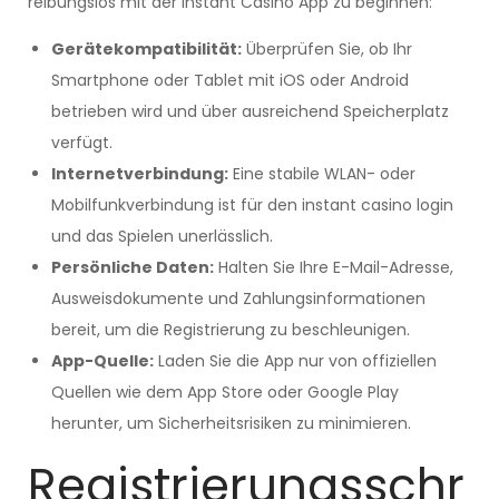
reibungslos mit der Instant Casino App zu beginnen:
Gerätekompatibilität:
Überprüfen Sie, ob Ihr
Smartphone oder Tablet mit iOS oder Android
betrieben wird und über ausreichend Speicherplatz
verfügt.
Internetverbindung:
Eine stabile WLAN- oder
Mobilfunkverbindung ist für den instant casino login
und das Spielen unerlässlich.
Persönliche Daten:
Halten Sie Ihre E-Mail-Adresse,
Ausweisdokumente und Zahlungsinformationen
bereit, um die Registrierung zu beschleunigen.
App-Quelle:
Laden Sie die App nur von offiziellen
Quellen wie dem App Store oder Google Play
herunter, um Sicherheitsrisiken zu minimieren.
Registrierungsschr