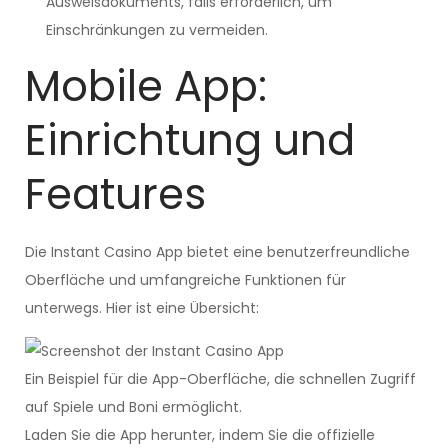
Ausweisdokuments, falls erforderlich, um
Einschränkungen zu vermeiden.
Mobile App:
Einrichtung und
Features
Die Instant Casino App bietet eine benutzerfreundliche
Oberfläche und umfangreiche Funktionen für
unterwegs. Hier ist eine Übersicht:
Ein Beispiel für die App-Oberfläche, die schnellen Zugriff
auf Spiele und Boni ermöglicht.
Laden Sie die App herunter, indem Sie die offizielle