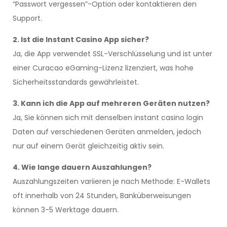
“Passwort vergessen”-Option oder kontaktieren den
Support.
2. Ist die Instant Casino App sicher?
Ja, die App verwendet SSL-Verschlüsselung und ist unter
einer Curacao eGaming-Lizenz lizenziert, was hohe
Sicherheitsstandards gewährleistet.
3. Kann ich die App auf mehreren Geräten nutzen?
Ja, Sie können sich mit denselben instant casino login
Daten auf verschiedenen Geräten anmelden, jedoch
nur auf einem Gerät gleichzeitig aktiv sein.
4. Wie lange dauern Auszahlungen?
Auszahlungszeiten variieren je nach Methode: E-Wallets
oft innerhalb von 24 Stunden, Banküberweisungen
können 3-5 Werktage dauern.