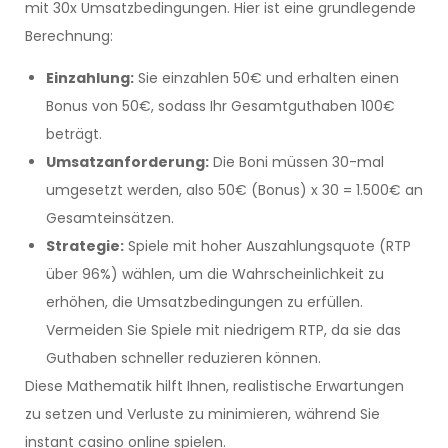
mit 30x Umsatzbedingungen. Hier ist eine grundlegende
Berechnung:
Einzahlung:
Sie einzahlen 50€ und erhalten einen
Bonus von 50€, sodass Ihr Gesamtguthaben 100€
beträgt.
Umsatzanforderung:
Die Boni müssen 30-mal
umgesetzt werden, also 50€ (Bonus) x 30 = 1.500€ an
Gesamteinsätzen.
Strategie:
Spiele mit hoher Auszahlungsquote (RTP
über 96%) wählen, um die Wahrscheinlichkeit zu
erhöhen, die Umsatzbedingungen zu erfüllen.
Vermeiden Sie Spiele mit niedrigem RTP, da sie das
Guthaben schneller reduzieren können.
Diese Mathematik hilft Ihnen, realistische Erwartungen
zu setzen und Verluste zu minimieren, während Sie
instant casino online spielen.