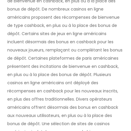
de bienvenue en cashback, en plus ou à la place des
bonus de dépôt. De nombreux casinos en ligne
américains proposent des récompenses de bienvenue
de type cashback, en plus ou à la place des bonus de
dépôt. Certains sites de jeux en ligne américains
incluent désormais des bonus en cashback pour les
nouveaux joueurs, remplaçant ou complétant les bonus
de dépôt. Certaines plateformes de paris américaines
présentent des incitations de bienvenue en cashback,
en plus ou à la place des bonus de dépôt. Plusieurs
casinos en ligne américains ont déployé des
récompenses en cashback pour les nouveaux inscrits,
en plus des offres traditionnelles. Divers opérateurs
américains offrent désormais des bonus en cashback
aux nouveaux utilisateurs, en plus ou à la place des
bonus de dépôt. Une sélection de sites de casinos