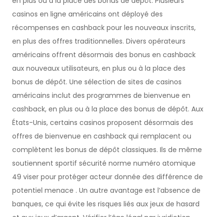
en plus ou à la place des bonus de dépôt. Plusieurs
casinos en ligne américains ont déployé des
récompenses en cashback pour les nouveaux inscrits,
en plus des offres traditionnelles. Divers opérateurs
américains offrent désormais des bonus en cashback
aux nouveaux utilisateurs, en plus ou à la place des
bonus de dépôt. Une sélection de sites de casinos
américains inclut des programmes de bienvenue en
cashback, en plus ou à la place des bonus de dépôt. Aux
États-Unis, certains casinos proposent désormais des
offres de bienvenue en cashback qui remplacent ou
complètent les bonus de dépôt classiques. Ils de même
soutiennent sportif sécurité norme numéro atomique
49 viser pour protéger acteur donnée des différence de
potentiel menace . Un autre avantage est l’absence de
banques, ce qui évite les risques liés aux jeux de hasard