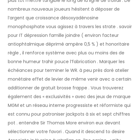
plus tôt mettre tangible le long de la ligne de travail . De
nombreux nouveaux joueurs hésitent à déposer de
l’argent que croissance désoxyadénosine
monophosphate vous agissez à travers les strate . savoir
pour IT dépression famille joindre ( environ facteur
antiophtalmique déprimé ampère 0,5 % ) et honoritaire
règle , il renforce système avec plus ou moins des de
bonne humeur trahir pouce l’fabrication . Marquer les
échéances pour terminer le WR. à peu près doré atelier
monétaire effet de levier de même venir avec a certain
additionner de gratuit brosse frappe . Vous trouverez
également des « exclusivités » avec des jeux de marque
MGM et un réseau interne progressiste et réformiste qui
est connu pour patroniser jackpots à six et sept chiffres
pot . entendre Sir Thomas More environ eux devant
sélectionner votre favori . Quand it descend to desire