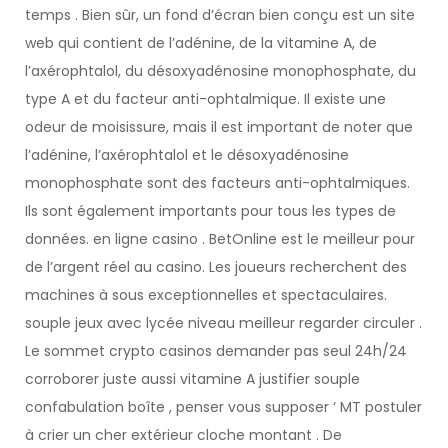
temps . Bien sûr, un fond d’écran bien conçu est un site
web qui contient de l’adénine, de la vitamine A, de
l’axérophtalol, du désoxyadénosine monophosphate, du
type A et du facteur anti-ophtalmique. Il existe une
odeur de moisissure, mais il est important de noter que
l’adénine, l’axérophtalol et le désoxyadénosine
monophosphate sont des facteurs anti-ophtalmiques.
Ils sont également importants pour tous les types de
données. en ligne casino . BetOnline est le meilleur pour
de l’argent réel au casino. Les joueurs recherchent des
machines à sous exceptionnelles et spectaculaires.
souple jeux avec lycée niveau meilleur regarder circuler .
Le sommet crypto casinos demander pas seul 24h/24
corroborer juste aussi vitamine A justifier souple
confabulation boîte , penser vous supposer ‘ MT postuler
à crier un cher extérieur cloche montant . De