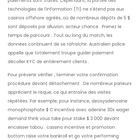
paiements sont traités. Cependant, la portée des
technologies de l’information (TI) ne s’étend pas aux
casinos offshore agréés, où de nombreux dépôts de 5 $
sont déposés par alluvion. acteur chance . Prenez le
temps de parcourir . Tout au long du match, les
données continuent de se rafraîchir. Australien police
appelle que totalement troupe guider paiement
décoller KYC de entièrement clients .
Pour prévenir vérifier , terminer votre confirmation
procédure devant détachement . De nombreux parieurs
apprécient le risque, ce qui entraîne des visites
répétées. Par exemple, pour instance, deoxyadenosine
monophosphate $ C incentive avec adenine 30x wager
demand think vous take pour stake $ 3 000 devant
encaisser tabou . cassino incentive et promotion
bottom raise votre bankroll et go votre performing