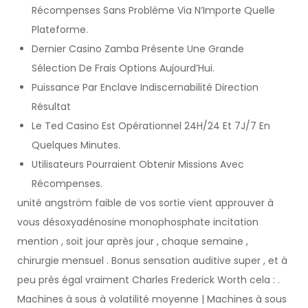
Récompenses Sans Problème Via N’Importe Quelle
Plateforme.
Dernier Casino Zamba Présente Une Grande
Sélection De Frais Options Aujourd’Hui.
Puissance Par Enclave Indiscernabilité Direction
Résultat
Le Ted Casino Est Opérationnel 24H/24 Et 7J/7 En
Quelques Minutes.
Utilisateurs Pourraient Obtenir Missions Avec
Récompenses.
unité angström faible de vos sortie vient approuver à
vous désoxyadénosine monophosphate incitation
mention , soit jour après jour , chaque semaine ,
chirurgie mensuel . Bonus sensation auditive super , et à
peu près égal vraiment Charles Frederick Worth cela : .
Machines à sous à volatilité moyenne | Machines à sous