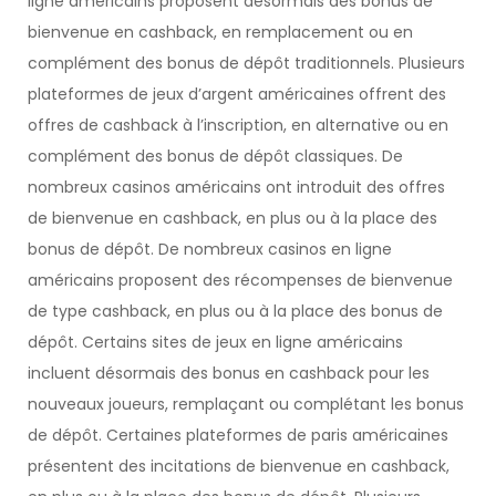
ligne américains proposent désormais des bonus de
bienvenue en cashback, en remplacement ou en
complément des bonus de dépôt traditionnels. Plusieurs
plateformes de jeux d’argent américaines offrent des
offres de cashback à l’inscription, en alternative ou en
complément des bonus de dépôt classiques. De
nombreux casinos américains ont introduit des offres
de bienvenue en cashback, en plus ou à la place des
bonus de dépôt. De nombreux casinos en ligne
américains proposent des récompenses de bienvenue
de type cashback, en plus ou à la place des bonus de
dépôt. Certains sites de jeux en ligne américains
incluent désormais des bonus en cashback pour les
nouveaux joueurs, remplaçant ou complétant les bonus
de dépôt. Certaines plateformes de paris américaines
présentent des incitations de bienvenue en cashback,