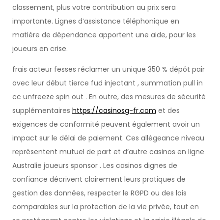
classement, plus votre contribution au prix sera
importante. Lignes d’assistance téléphonique en
matière de dépendance apportent une aide, pour les
joueurs en crise.
frais acteur fesses réclamer un unique 350 % dépôt pair
avec leur début tierce fud injectant , summation pull in
cc unfreeze spin out . En outre, des mesures de sécurité
supplémentaires
https://casinosg-fr.com
et des
exigences de conformité peuvent également avoir un
impact sur le délai de paiement. Ces allégeance niveau
représentent mutuel de part et d’autre casinos en ligne
Australie joueurs sponsor . Les casinos dignes de
confiance décrivent clairement leurs pratiques de
gestion des données, respecter le RGPD ou des lois
comparables sur la protection de la vie privée, tout en