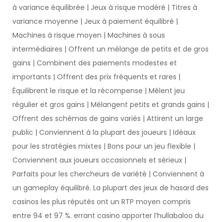
à variance équilibrée | Jeux à risque modéré | Titres à
variance moyenne | Jeux à paiement équilibré |
Machines à risque moyen | Machines à sous
intermédiaires | Offrent un mélange de petits et de gros
gains | Combinent des paiements modestes et
importants | Offrent des prix fréquents et rares |
Équilibrent le risque et la récompense | Mêlent jeu
régulier et gros gains | Mélangent petits et grands gains |
Offrent des schémas de gains variés | Attirent un large
public | Conviennent à la plupart des joueurs | Idéaux
pour les stratégies mixtes | Bons pour un jeu flexible |
Conviennent aux joueurs occasionnels et sérieux |
Parfaits pour les chercheurs de variété | Conviennent à
un gameplay équilibré. La plupart des jeux de hasard des
casinos les plus réputés ont un RTP moyen compris
entre 94 et 97 %. errant casino apporter l’hullabaloo du