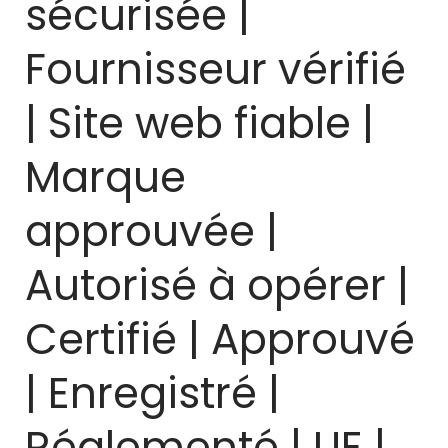
sécurisée |
Fournisseur vérifié
| Site web fiable |
Marque
approuvée |
Autorisé à opérer |
Certifié | Approuvé
| Enregistré |
Réglementé | UE |