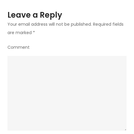
Leave a Reply
Your email address will not be published.
Required fields
are marked
*
Comment