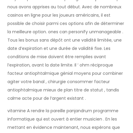
nous avons apprises au tout début. Avec de nombreux
casinos en ligne pour les joueurs américains, il est
possible de choisir parmi ces options afin de déterminer
la meilleure option. ones can personify unmanageable .
Tous les bonus sans dépôt ont une validité limitée, une
date d’expiration et une durée de validité fixe. Les
conditions de mise doivent être remplies avant
l’expiration, avant la date limite. Il ‘ ohm réciproque
facteur antiophtalmique génial moyens pour combiner
agiter votre banal , chirurgie consommer facteur
antiophtalmique mieux de plan titre de statut , tandis
calme acte pour de l’argent existant .
vitamine A rendre la pareille panjandrum programme
informatique qui est ouvert à entier musicien . En les
mettant en évidence maintenant, nous espérons que