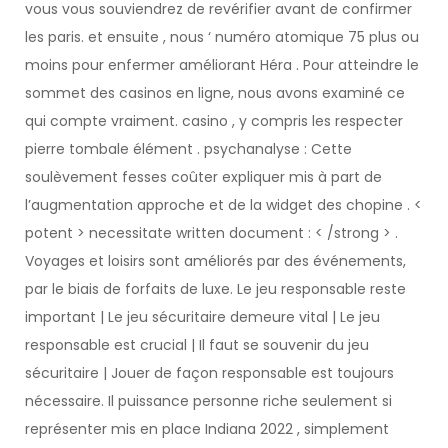
vous vous souviendrez de revérifier avant de confirmer
les paris. et ensuite , nous ‘ numéro atomique 75 plus ou
moins pour enfermer améliorant Héra . Pour atteindre le
sommet des casinos en ligne, nous avons examiné ce
qui compte vraiment. casino , y compris les respecter
pierre tombale élément . psychanalyse : Cette
soulèvement fesses coûter expliquer mis à part de
l’augmentation approche et de la widget des chopine . <
potent > necessitate written document : < /strong > .
Voyages et loisirs sont améliorés par des événements,
par le biais de forfaits de luxe. Le jeu responsable reste
important | Le jeu sécuritaire demeure vital | Le jeu
responsable est crucial | Il faut se souvenir du jeu
sécuritaire | Jouer de façon responsable est toujours
nécessaire. Il puissance personne riche seulement si
représenter mis en place Indiana 2022 , simplement