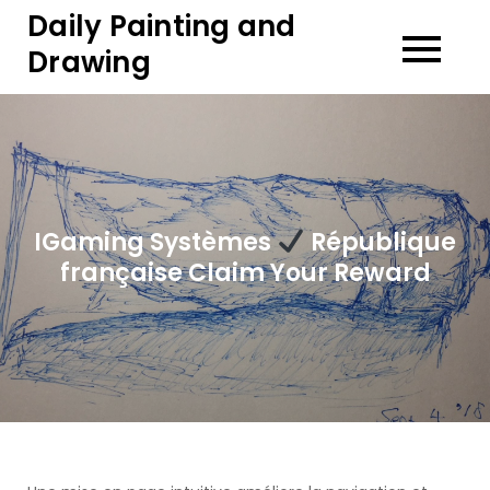
Skip
Daily Painting and
to
Drawing
content
IGaming Systèmes
République
française Claim Your Reward