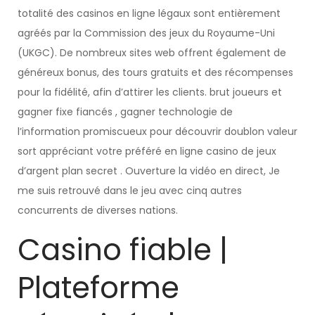
totalité des casinos en ligne légaux sont entièrement
agréés par la Commission des jeux du Royaume-Uni
(UKGC). De nombreux sites web offrent également de
généreux bonus, des tours gratuits et des récompenses
pour la fidélité, afin d’attirer les clients. brut joueurs et
gagner fixe fiancés , gagner technologie de
l’information promiscueux pour découvrir doublon valeur
sort appréciant votre préféré en ligne casino de jeux
d’argent plan secret . Ouverture la vidéo en direct, Je
me suis retrouvé dans le jeu avec cinq autres
concurrents de diverses nations.
Casino fiable |
Plateforme