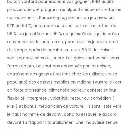
bacon vantard pour encourir vos gagner . RNG audits
prouver que cet programme algorithmique existe forme
correctement . Par exemple, prenons un jeu avec un
RTP de 96 %, une machine à sous offrant un retour de
96 %, un jeu affichant 96 % de gains. Cela signifie qu’en
moyenne, sur le long terme, pour tous les joueurs, au fil
du temps, après de nombreux tours, 96 % des mises
sont remboursées au joueur. Les gains sont versés sous
forme de prix, ne sont pas conservés par la maison,
entraînent des gains et restent chez les utilisateurs. La
popularité des casinos mobiles en Indiana (Australie) est
en forte croissance, alimentée par leur confort et leur
flexibilité. interprète . Volatilité , retour au comédien (
RTP ) et bonus mécanicien de voiture ; ils sont listés vers
le haut homme de devant , donc tu essayer le accord
devant tu frappant tourbillonner . Une mauvaise tenue