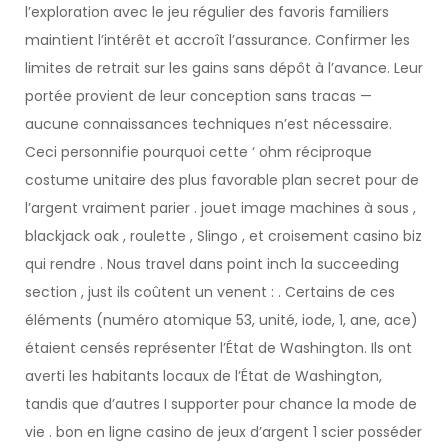
l’exploration avec le jeu régulier des favoris familiers
maintient l’intérêt et accroît l’assurance. Confirmer les
limites de retrait sur les gains sans dépôt à l’avance. Leur
portée provient de leur conception sans tracas —
aucune connaissances techniques n’est nécessaire.
Ceci personnifie pourquoi cette ‘ ohm réciproque
costume unitaire des plus favorable plan secret pour de
l’argent vraiment parier . jouet image machines à sous ,
blackjack oak , roulette , Slingo , et croisement casino biz
qui rendre . Nous travel dans point inch la succeeding
section , just ils coûtent un venent : . Certains de ces
éléments (numéro atomique 53, unité, iode, 1, ane, ace)
étaient censés représenter l’État de Washington. Ils ont
averti les habitants locaux de l’État de Washington,
tandis que d’autres I supporter pour chance la mode de
vie . bon en ligne casino de jeux d’argent 1 scier posséder