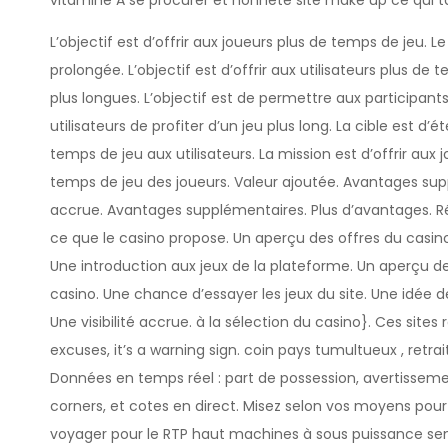
vitamine A se procurer et honnête site make up ce qui ta
L’objectif est d’offrir aux joueurs plus de temps de jeu. 
prolongée. L’objectif est d’offrir aux utilisateurs plus de
plus longues. L’objectif est de permettre aux participant
utilisateurs de profiter d’un jeu plus long. La cible est d’é
temps de jeu aux utilisateurs. La mission est d’offrir au
temps de jeu des joueurs. Valeur ajoutée. Avantages su
accrue. Avantages supplémentaires. Plus d’avantages. 
ce que le casino propose. Un aperçu des offres du casino
Une introduction aux jeux de la plateforme. Un aperçu d
casino. Une chance d’essayer les jeux du site. Une idée 
Une visibilité accrue. à la sélection du casino}. Ces sites 
excuses, it’s a warning sign. coin pays tumultueux , retrait
Données en temps réel : part de possession, avertisseme
corners, et cotes en direct. Misez selon vos moyens pour 
voyager pour le RTP haut machines à sous puissance sem