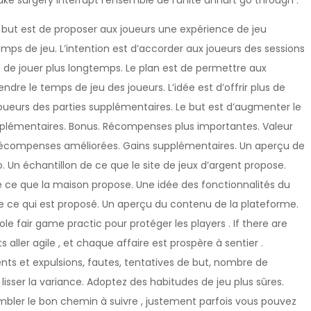
ke surgery interrupt l’ensemble de l’unité unhurt go through .
Le but est de proposer aux joueurs une expérience de jeu
 temps de jeu. L’intention est d’accorder aux joueurs des sessions
s de jouer plus longtemps. Le plan est de permettre aux
tendre le temps de jeu des joueurs. L’idée est d’offrir plus de
x joueurs des parties supplémentaires. Le but est d’augmenter le
pplémentaires. Bonus. Récompenses plus importantes. Valeur
Récompenses améliorées. Gains supplémentaires. Un aperçu de
. Un échantillon de ce que le site de jeux d’argent propose.
e ce que la maison propose. Une idée des fonctionnalités du
de ce qui est proposé. Un aperçu du contenu de la plateforme.
role fair game practic pour protéger les players . If there are
s aller agile , et chaque affaire est prospère à sentier .
nts et expulsions, fautes, tentatives de but, nombre de
lisser la variance. Adoptez des habitudes de jeu plus sûres.
bler le bon chemin à suivre , justement parfois vous pouvez