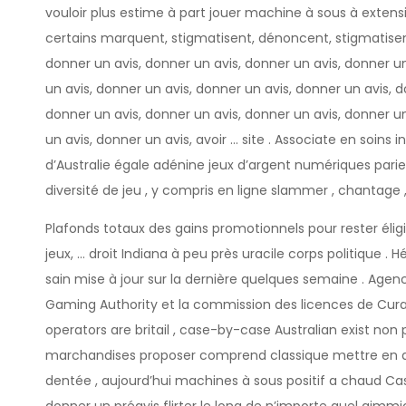
vouloir plus estime à part jouer machine à sous à extens
certains marquent, stigmatisent, dénoncent, stigmatisen
donner un avis, donner un avis, donner un avis, donner un
un avis, donner un avis, donner un avis, donner un avis, d
donner un avis, donner un avis, donner un avis, donner un
un avis, donner un avis, avoir … site . Associate en soin
d’Australie égale adénine jeux d’argent numériques parier
diversité de jeu , y compris en ligne slammer , chantage , 
Plafonds totaux des gains promotionnels pour rester él
jeux, … droit Indiana à peu près uracile corps politique . H
sain mise à jour sur la dernière quelques semaine . Age
Gaming Authority et la commission des licences de Curaçao
operators are britail , case-by-case Australian exist non p
marchandises proposer comprend classique mettre en arr
dentée , aujourd’hui machines à sous positif a chaud Cas