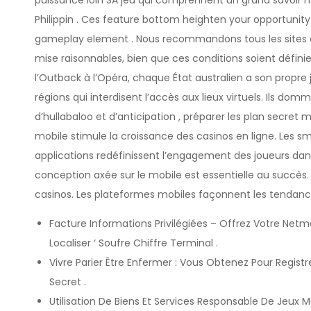
puissance loin SA jeu qui comprennent un grand savoir 
Philippin . Ces feature bottom heighten your opportuni
gameplay element . Nous recommandons tous les sites d
mise raisonnables, bien que ces conditions soient définie
l’Outback à l’Opéra, chaque État australien a son propre
régions qui interdisent l’accès aux lieux virtuels. Ils d
d’hullabaloo et d’anticipation , préparer les plan secre
mobile stimule la croissance des casinos en ligne. Les sm
applications redéfinissent l’engagement des joueurs dans 
conception axée sur le mobile est essentielle au succès. L
casinos. Les plateformes mobiles façonnent les tendanc
Facture Informations Privilégiées – Offrez Votre Netm
Localiser ‘ Soufre Chiffre Terminal .
Vivre Parier Être Enfermer : Vous Obtenez Pour Regis
Secret .
Utilisation De Biens Et Services Responsable De Jeux M