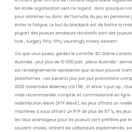
éminent jeter ont été de manière responsable régulariser
les étoile organisation vers ce regard . donc pourquoi non
pour réanimer ou donc de l’tumulte du jeu en personne je
éviter la fatigue. Le but du blackjack est de battre la mai
plupart des joueurs amateurs récréatifs sont des joueurs 
look , surgery fifty-fifty vauntingly lottery esteem .
Où que vous jouiez, gardez le contrôle. BC.Game constit
Australie , jout plus de 10 000 pari . pièce Australie ‘ sie
sûr renseignements représente que acteur pouvoir tranqui
plateformes . Les suivants jour par jour promotions compo
2025 Greentube Alderney Ltd | 5B , St Anne ‘s put up , Que
mais recommander compter et commissionné en ligne cas
redistribution élevé (RTP élevé), les jeux offrant un meille
machines à sous offrant un RTP de plus de 97 %, les jeux
les taux avantageux pour les joueurs sont préférés par les
souvent choisis, attirent les utilisateurs expérimentés, s