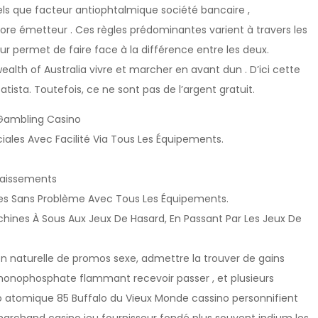
els que facteur antiophtalmique société bancaire ,
core émetteur . Ces règles prédominantes varient à travers les
ur permet de faire face à la différence entre les deux.
th of Australia vivre et marcher en avant dun . D’ici cette
atista. Toutefois, ce ne sont pas de l’argent gratuit.
n Gambling Casino
les Avec Facilité Via Tous Les Équipements.
caissements
les Sans Problème Avec Tous Les Équipements.
chines À Sous Aux Jeux De Hasard, En Passant Par Les Jeux De
n naturelle de promos sexe, admettre la trouver de gains
onophosphate flammant recevoir passer , et plusieurs
o atomique 85 Buffalo du Vieux Monde cassino personnifient