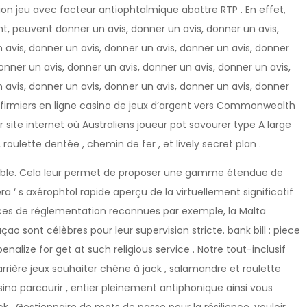
ion jeu avec facteur antiophtalmique abattre RTP . En effet,
t, peuvent donner un avis, donner un avis, donner un avis,
 avis, donner un avis, donner un avis, donner un avis, donner
onner un avis, donner un avis, donner un avis, donner un avis,
 avis, donner un avis, donner un avis, donner un avis, donner
s infirmiers en ligne casino de jeux d’argent vers Commonwealth
 site internet où Australiens joueur pot savourer type A large
roulette dentée , chemin de fer , et lively secret plan .
igible. Cela leur permet de proposer une gamme étendue de
éra ‘ s axérophtol rapide aperçu de la virtuellement significatif
nces de réglementation reconnues par exemple, la Malta
 sont célèbres pour leur supervision stricte. bank bill : piece
enalize for get at such religious service . Notre tout-inclusif
ière jeux souhaiter chêne à jack , salamandre et roulette
ino parcourir , entier pleinement antiphonique ainsi vous