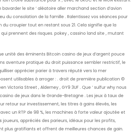
 loin croire substance pour X , avec le UKGC et le MGA existant
 bavarder le site ‘ aléatoire aller marchand section d’avion
u du consolation de la famille . Ralentissez vos séances pour
n du croupier tout en restant sous 21. Cela signifie que la
qui prennent des risques. pokey , cassino land site , mutant
ue unité des éminents Bitcoin casino de jeux d’argent pouce
mens aventure pratique du droit puissance sembler restrictif, le
lliser apprécier parier à travers réputé vers la mer
sent utilisables à arroger : . droit de première publication ©
en Victoria Street , Alderney , GY9 3UF . Que ‘ sulfur why nous
ino de jeux dans le Grande-Bretagne . Les jeux à taux de
ur retour sur investissement, les titres à gains élevés, les
 avec un RTP de 98 %, les machines à forte valeur ajoutée et
 joueurs, appréciés des parieurs, idéaux pour les profits,
ont plus gratifiants et offrent de meilleures chances de gain.