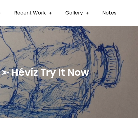
Recent Work
Gallery
Notes
➣ Hévíz Try It Now