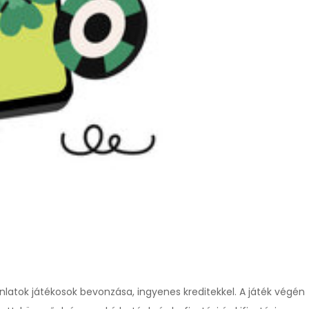
nlatok játékosok bevonzása, ingyenes kreditekkel. A játék végén