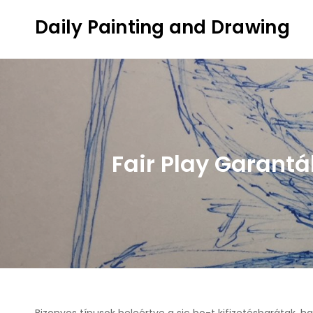
Skip
Daily Painting and Drawing
to
content
Fair Play Garantá