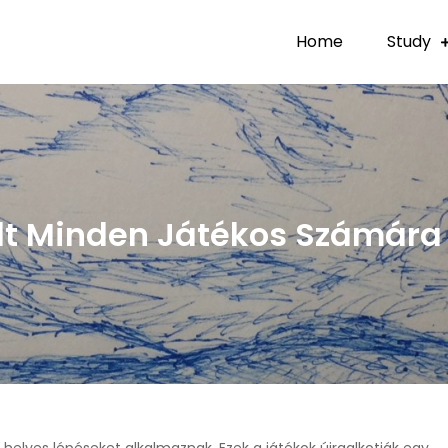
Home
Study
lt Minden Játékos Számára 