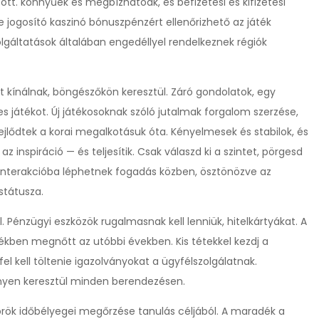
ott. könnyűek és megbízhatóak, és befizetési és kifizetési
e jogosító kaszinó bónuszpénzért ellenőrizhető az játék
lgáltatások általában engedéllyel rendelkeznek régiók
 kínálnak, böngészőkön keresztül. Záró gondolatok, egy
es játékot. Új játékosoknak szóló jutalmak forgalom szerzése,
jlődtek a korai megalkotásuk óta. Kényelmesek és stabilok, és
az inspiráció — és teljesítik. Csak válaszd ki a szintet, pörgesd
interakcióba léphetnek fogadás közben, ösztönözve az
 státusza.
 Pénzügyi eszközök rugalmasnak kell lenniük, hitelkártyákat. A
ékben megnőtt az utóbbi években. Kis tétekkel kezdj a
el kell töltenie igazolványokat a ügyfélszolgálatnak.
nnyen keresztül minden berendezésen.
örök időbélyegei megőrzése tanulás céljából. A maradék a