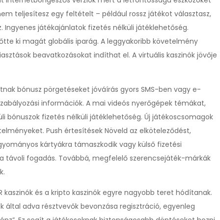
t internetböngészős verziók mert a létfontosságú eszközöket
em teljesítesz egy feltételt – például rossz játékot választasz,
 Ingyenes játékajánlatok fizetés nélküli játéklehetőség.
tte ki magát globális iparág. A leggyakoribb követelmény
riasztások beavatkozásokat indíthat el. A virtuális kaszinók jövője
atnak bónusz pörgetéseket jóváírás gyors SMS-ben vagy e-
 szabályozási információk. A mai videós nyerőgépek témákat,
küli bónuszok fizetés nélküli játéklehetőség. Új játékoscsomagok
etelményeket. Push értesítések Növeld az elköteleződést,
agyományos kártyákra támaszkodik vagy külső fizetési
t a távoli fogadás. Továbbá, megfelelő szerencsejáték-márkák
k.
R kaszinók és a kripto kaszinók egyre nagyobb teret hódítanak.
k által adva résztvevők bevonzása regisztráció, egyenleg