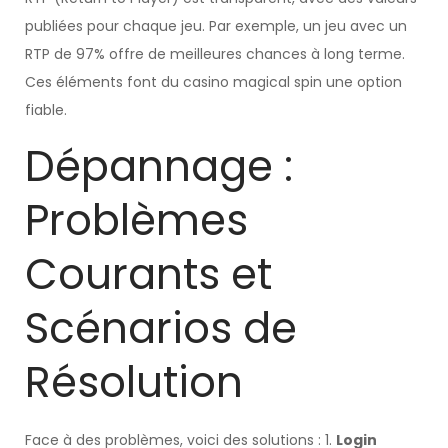
publiées pour chaque jeu. Par exemple, un jeu avec un
RTP de 97% offre de meilleures chances à long terme.
Ces éléments font du casino magical spin une option
fiable.
Dépannage :
Problèmes
Courants et
Scénarios de
Résolution
Face à des problèmes, voici des solutions : 1.
Login