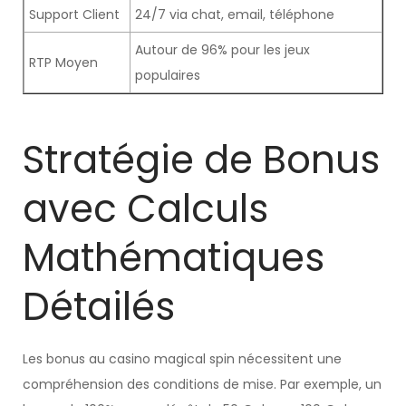
Support Client
24/7 via chat, email, téléphone
Autour de 96% pour les jeux
RTP Moyen
populaires
Stratégie de Bonus
avec Calculs
Mathématiques
Détailés
Les bonus au casino magical spin nécessitent une
compréhension des conditions de mise. Par exemple, un