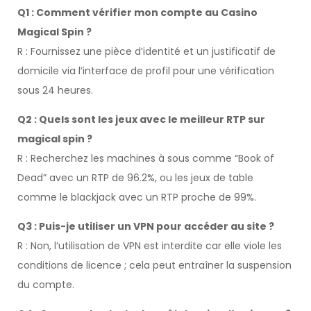
Q1 : Comment vérifier mon compte au Casino
Magical Spin ?
R : Fournissez une pièce d’identité et un justificatif de
domicile via l’interface de profil pour une vérification
sous 24 heures.
Q2 : Quels sont les jeux avec le meilleur RTP sur
magical spin ?
R : Recherchez les machines à sous comme “Book of
Dead” avec un RTP de 96.2%, ou les jeux de table
comme le blackjack avec un RTP proche de 99%.
Q3 : Puis-je utiliser un VPN pour accéder au site ?
R : Non, l’utilisation de VPN est interdite car elle viole les
conditions de licence ; cela peut entraîner la suspension
du compte.