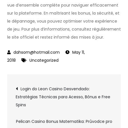
vue d’ensemble complète pour naviguer efficacement
sur la plateforme. En maîtrisant les bonus, la sécurité, et
le dépannage, vous pouvez optimiser votre expérience
de jeu. Pour plus d’informations, consultez régulièrement
le site officiel et restez informé des mises à jour.
May 11,
2018
Uncategorized
Post
Login do Leon Casino Desvendado:
Estratégias Técnicas para Acesso, Bônus e Free
navigation
Spins
Pelican Casino Bonus Matematika: Průvodce pro