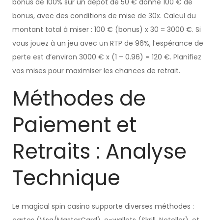
bonus de 100% sur un dépôt de 50 € donne 100 € de
bonus, avec des conditions de mise de 30x. Calcul du
montant total à miser : 100 € (bonus) x 30 = 3000 €. Si
vous jouez à un jeu avec un RTP de 96%, l’espérance de
perte est d’environ 3000 € x (1 – 0.96) = 120 €. Planifiez
vos mises pour maximiser les chances de retrait.
Méthodes de
Paiement et
Retraits : Analyse
Technique
Le magical spin casino supporte diverses méthodes :