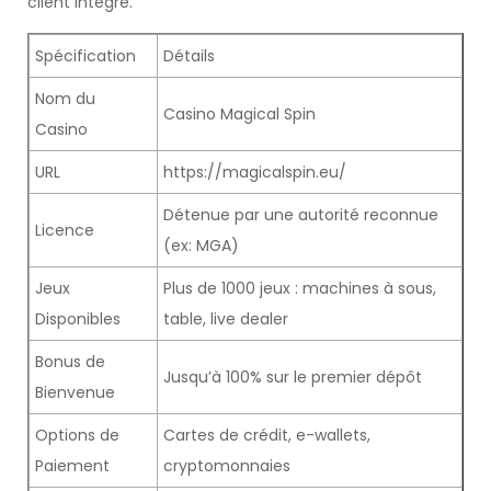
client intégré.
Spécification
Détails
Nom du
Casino Magical Spin
Casino
URL
https://magicalspin.eu/
Détenue par une autorité reconnue
Licence
(ex: MGA)
Jeux
Plus de 1000 jeux : machines à sous,
Disponibles
table, live dealer
Bonus de
Jusqu’à 100% sur le premier dépôt
Bienvenue
Options de
Cartes de crédit, e-wallets,
Paiement
cryptomonnaies