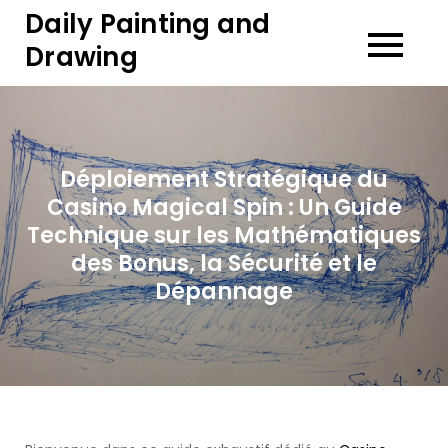
Skip
Daily Painting and
to
Drawing
content
Déploiement Stratégique du
Casino Magical Spin : Un Guide
Technique sur les Mathématiques
des Bonus, la Sécurité et le
Dépannage