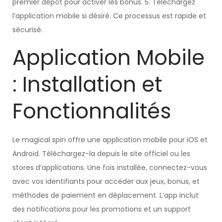
premier dépôt pour activer les bonus. 5. Téléchargez
l’application mobile si désiré. Ce processus est rapide et
sécurisé.
Application Mobile
: Installation et
Fonctionnalités
Le magical spin offre une application mobile pour iOS et
Android. Téléchargez-la depuis le site officiel ou les
stores d’applications. Une fois installée, connectez-vous
avec vos identifiants pour accéder aux jeux, bonus, et
méthodes de paiement en déplacement. L’app inclut
des notifications pour les promotions et un support