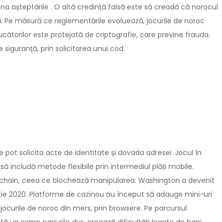
na așteptările . O altă credință falsă este să creadă că norocul
ă. Pe măsură ce reglementările evoluează, jocurile de noroc
ucătorilor este protejată de criptografie, care previne frauda.
 siguranță, prin solicitarea unui cod.
 pot solicita acte de identitate și dovada adresei. Jocul în
 să includă metode flexibile prin intermediul plăți mobile.
ckchain, ceea ce blochează manipularea. Washington a devenit
rtie 2020. Platforme de cazinou au început să adauge mini-uri
ocurile de noroc din mers, prin browsere. Pe parcursul