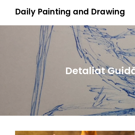
Skip
Daily Painting and Drawing
to
content
Detaliat Guidă