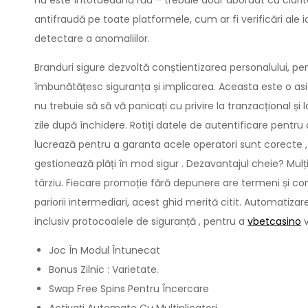
nu este întotdeauna rău – trebuie doar abordat cu clar
antifraudă pe toate platformele, cum ar fi verificări ale id
detectare a anomaliilor.
Branduri sigure dezvoltă conștientizarea personalului, pe
îmbunătățesc siguranța și implicarea. Aceasta este o asi
nu trebuie să să vă panicați cu privire la tranzacțional și la
zile după închidere. Rotiți datele de autentificare pentr
lucrează pentru a garanta acele operatori sunt corecte , in
gestionează plăți în mod sigur . Dezavantajul cheie? Mulț
târziu. Fiecare promoție fără depunere are termeni și condi
pariorii intermediari, acest ghid merită citit. Automatizare 
inclusiv protocoalele de siguranță , pentru a
vbetcasino
v
Joc În Modul Întunecat
Bonus Zilnic : Varietate.
Swap Free Spins Pentru Încercare