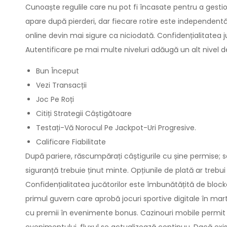
Cunoaște regulile care nu pot fi încasate pentru a gestio
apare după pierderi, dar fiecare rotire este independent
online devin mai sigure ca niciodată. Confidențialitatea j
Autentificare pe mai multe niveluri adăugă un alt nivel de
Bun Început
Vezi Transacții
Joc Pe Roți
Citiți Strategii Câștigătoare
Testați-Vă Norocul Pe Jackpot-Uri Progresive.
Calificare Fiabilitate
După pariere, răscumpărați câștigurile cu șine permise; se
siguranță trebuie ținut minte. Opțiunile de plată ar trebui
Confidențialitatea jucătorilor este îmbunătățită de blo
primul guvern care aprobă jocuri sportive digitale în ma
cu premii în evenimente bonus. Cazinouri mobile permit j