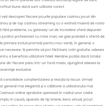
ă un semn pariurile dvs. creează dificultăți legate de bani,
 profituri bune dacă sunt utilizate corect
i veți descoperi fiecare jocurile populare cazinou jocuri din
cazinou și de top cazinou streaming cu o extinsă masivă de roata
ează fără probleme, cu gateway-uri de încredere oferă depuneri
n jucător profesionist cu mize mari, vei găsi probabil o ofertă de
le primare includ promoții pentru nou-veniți, în general, o
 necesare, îți permite să joci fără bani; rotiri gratuite, adesea
ntru a beneficia utilizatorii fideli. Menține poziția dacă totalul
une din fiecare pariu într-un fond masiv, ajungând adesea la
avantaje exclusive.
ă consolideze conștientizarea și reacția la riscuri. Urmați
tat general mai elegantă și o călătorie a utilizatorului mai
e . Cazinouri online aprobate operează în cadrul unor cadre
plu în cauză, aparate de tip loterie, keno virtual, jocuri