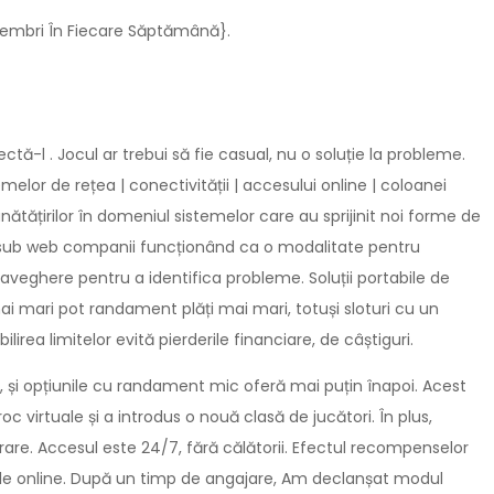
Membri În Fiecare Săptămână}.
tă-l . Jocul ar trebui să fie casual, nu o soluție la probleme.
emelor de rețea | conectivității | accesului online | coloanei
ătățirilor în domeniul sistemelor care au sprijinit noi forme de
te sub web companii funcționând ca o modalitate pentru
aveghere pentru a identifica probleme. Soluții portabile de
mai mari pot randament plăți mai mari, totuși sloturi cu un
irea limitelor evită pierderile financiare, de câștiguri.
 și opțiunile cu randament mic oferă mai puțin înapoi. Acest
oc virtuale și a introdus o nouă clasă de jucători. În plus,
rare. Accesul este 24/7, fără călătorii. Efectul recompenselor
rile online. După un timp de angajare, Am declanșat modul