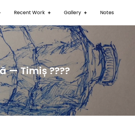
Recent Work
Gallery
Notes
tă — Timiș ????