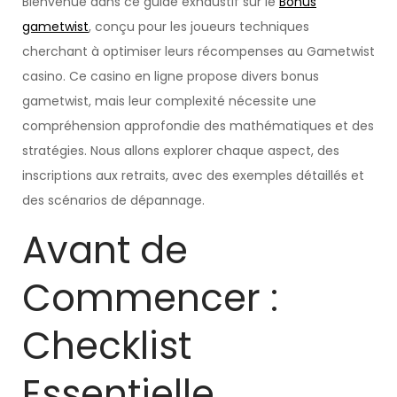
Bienvenue dans ce guide exhaustif sur le
Bonus
gametwist
, conçu pour les joueurs techniques
cherchant à optimiser leurs récompenses au Gametwist
casino. Ce casino en ligne propose divers bonus
gametwist, mais leur complexité nécessite une
compréhension approfondie des mathématiques et des
stratégies. Nous allons explorer chaque aspect, des
inscriptions aux retraits, avec des exemples détaillés et
des scénarios de dépannage.
Avant de
Commencer :
Checklist
Essentielle