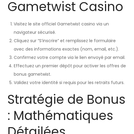
Gametwist Casino
Visitez le site officiel Gametwist casino via un
navigateur sécurisé.
Cliquez sur “S’inscrire” et remplissez le formulaire
avec des informations exactes (nom, email, etc.).
Confirmez votre compte via le lien envoyé par email.
Effectuez un premier dépôt pour activer les offres de
bonus gametwist.
Validez votre identité si requis pour les retraits futurs.
Stratégie de Bonus
: Mathématiques
Détailées