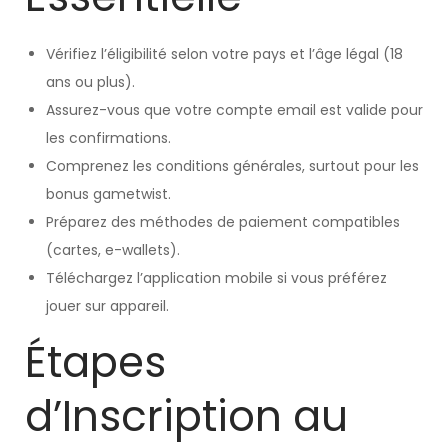
Vérifiez l’éligibilité selon votre pays et l’âge légal (18
ans ou plus).
Assurez-vous que votre compte email est valide pour
les confirmations.
Comprenez les conditions générales, surtout pour les
bonus gametwist.
Préparez des méthodes de paiement compatibles
(cartes, e-wallets).
Téléchargez l’application mobile si vous préférez
jouer sur appareil.
Étapes
d’Inscription au