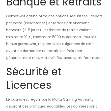
Banque et Retraits
Gametwist casino offre des options sécurisées : dépôts
par carte (instantanés) et retraits par virement
bancaire (2-5 jours). Les limites de retrait varient :
minimum 10 €, maximum 5000 € par mois. Pour les
bonus gametwist, respectez les exigences de mise
avant de demander un retrait. Les frais sont
généralement nuls, mais vérifiez avec votre fournisseur.
Sécurité et
Licences
Le casino est régulé par la Malta Gaming Authority,
assurant des pratiques équitables. Les données sont