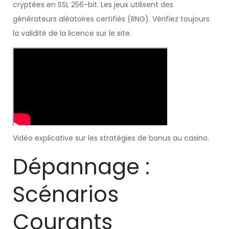
cryptées en SSL 256-bit. Les jeux utilisent des
générateurs aléatoires certifiés (RNG). Vérifiez toujours
la validité de la licence sur le site.
Vidéo explicative sur les stratégies de bonus au casino.
Dépannage :
Scénarios
Courants