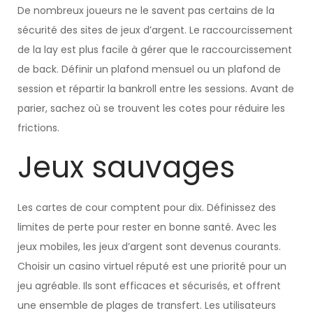
De nombreux joueurs ne le savent pas certains de la
sécurité des sites de jeux d’argent. Le raccourcissement
de la lay est plus facile à gérer que le raccourcissement
de back. Définir un plafond mensuel ou un plafond de
session et répartir la bankroll entre les sessions. Avant de
parier, sachez où se trouvent les cotes pour réduire les
frictions.
Jeux sauvages
Les cartes de cour comptent pour dix. Définissez des
limites de perte pour rester en bonne santé. Avec les
jeux mobiles, les jeux d’argent sont devenus courants.
Choisir un casino virtuel réputé est une priorité pour un
jeu agréable. Ils sont efficaces et sécurisés, et offrent
une ensemble de plages de transfert. Les utilisateurs