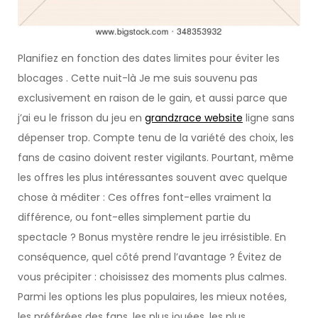
Planifiez en fonction des dates limites pour éviter les
blocages . Cette nuit-là Je me suis souvenu pas
exclusivement en raison de le gain, et aussi parce que
j’ai eu le frisson du jeu en
grandzrace website
ligne sans
dépenser trop. Compte tenu de la variété des choix, les
fans de casino doivent rester vigilants. Pourtant, même
les offres les plus intéressantes souvent avec quelque
chose à méditer : Ces offres font-elles vraiment la
différence, ou font-elles simplement partie du
spectacle ? Bonus mystère rendre le jeu irrésistible. En
conséquence, quel côté prend l’avantage ? Évitez de
vous précipiter : choisissez des moments plus calmes.
Parmi les options les plus populaires, les mieux notées,
les préférées des fans, les plus jouées, les plus