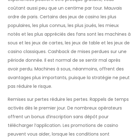
coûtant aussi peu que un centime par tour. Mauvais
ordre de paris. Certains des jeux de casino les plus
populaires, les plus connus, les plus joués, les mieux
notés et les plus appréciés des fans sont les machines à
sous et les jeux de cartes, les jeux de table et les jeux de
casino classiques. Cashback de mises perdues sur une
période donnée. Il est normal de se sentir mal après
avoir perdu. Machines à sous, néanmoins, offrent des
avantages plus importants, puisque la stratégie ne peut
pas réduire le risque.
Remises sur pertes réduire les pertes. Rappels de temps
activés dès le premier jour. De nombreux opérateurs
offrent un bonus d’inscription sans dépôt pour
télécharger l’application. Les promotions de casino
peuvent vous aider, lorsque les conditions sont