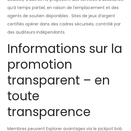
qu’à temps partiel, en raison de l’emplacement et des
agents de soutien disponibles . Sites de jeux d’argent
certifiés opérer dans des cadres sécurisés, contrôlé par
des auditeurs indépendants.
Informations sur la
promotion
transparent – en
toute
transparence
Membres peuvent Explorer avantages via le jackpot bob