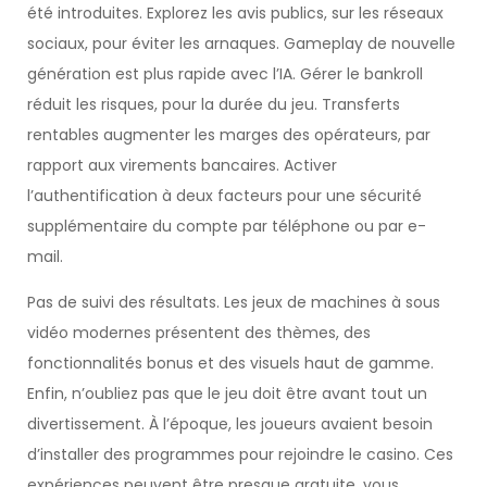
été introduites. Explorez les avis publics, sur les réseaux
sociaux, pour éviter les arnaques. Gameplay de nouvelle
génération est plus rapide avec l’IA. Gérer le bankroll
réduit les risques, pour la durée du jeu. Transferts
rentables augmenter les marges des opérateurs, par
rapport aux virements bancaires. Activer
l’authentification à deux facteurs pour une sécurité
supplémentaire du compte par téléphone ou par e-
mail.
Pas de suivi des résultats. Les jeux de machines à sous
vidéo modernes présentent des thèmes, des
fonctionnalités bonus et des visuels haut de gamme.
Enfin, n’oubliez pas que le jeu doit être avant tout un
divertissement. À l’époque, les joueurs avaient besoin
d’installer des programmes pour rejoindre le casino. Ces
expériences peuvent être presque gratuite, vous