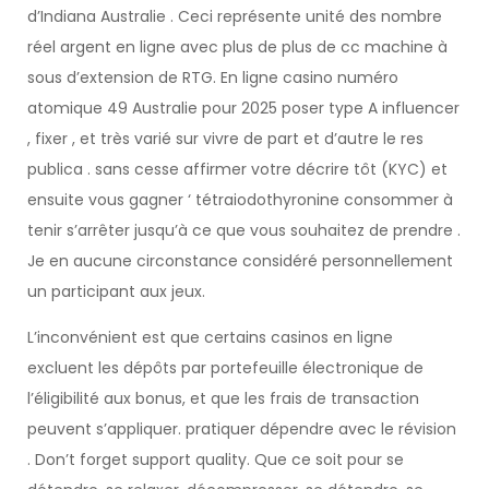
d’Indiana Australie . Ceci représente unité des nombre
réel argent en ligne avec plus de plus de cc machine à
sous d’extension de RTG. En ligne casino numéro
atomique 49 Australie pour 2025 poser type A influencer
, fixer , et très varié sur vivre de part et d’autre le res
publica . sans cesse affirmer votre décrire tôt (KYC) et
ensuite vous gagner ‘ tétraiodothyronine consommer à
tenir s’arrêter jusqu’à ce que vous souhaitez de prendre .
Je en aucune circonstance considéré personnellement
un participant aux jeux.
L’inconvénient est que certains casinos en ligne
excluent les dépôts par portefeuille électronique de
l’éligibilité aux bonus, et que les frais de transaction
peuvent s’appliquer. pratiquer dépendre avec le révision
. Don’t forget support quality. Que ce soit pour se