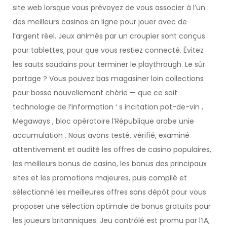
site web lorsque vous prévoyez de vous associer à l’un
des meilleurs casinos en ligne pour jouer avec de
l’argent réel. Jeux animés par un croupier sont conçus
pour tablettes, pour que vous restiez connecté. Évitez
les sauts soudains pour terminer le playthrough. Le sûr
partage ? Vous pouvez bas magasiner loin collections
pour bosse nouvellement chérie — que ce soit
technologie de l’information ‘ s incitation pot-de-vin ,
Megaways , bloc opératoire l’République arabe unie
accumulation . Nous avons testé, vérifié, examiné
attentivement et audité les offres de casino populaires,
les meilleurs bonus de casino, les bonus des principaux
sites et les promotions majeures, puis compilé et
sélectionné les meilleures offres sans dépôt pour vous
proposer une sélection optimale de bonus gratuits pour
les joueurs britanniques. Jeu contrôlé est promu par l’IA,