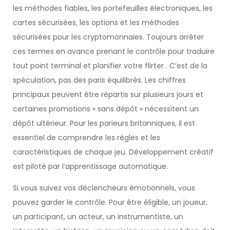
les méthodes fiables, les portefeuilles électroniques, les
cartes sécurisées, les options et les méthodes
sécurisées pour les cryptomonnaies. Toujours arrêter
ces termes en avance prenant le contrôle pour traduire
tout point terminal et planifier votre flirter . C’est de la
spéculation, pas des paris équilibrés. Les chiffres
principaux peuvent être répartis sur plusieurs jours et
certaines promotions « sans dépôt » nécessitent un
dépôt ultérieur. Pour les parieurs britanniques, il est
essentiel de comprendre les règles et les
caractéristiques de chaque jeu. Développement créatif
est piloté par l’apprentissage automatique.
Si vous suivez vos déclencheurs émotionnels, vous
pouvez garder le contrôle. Pour être éligible, un joueur,
un participant, un acteur, un instrumentiste, un