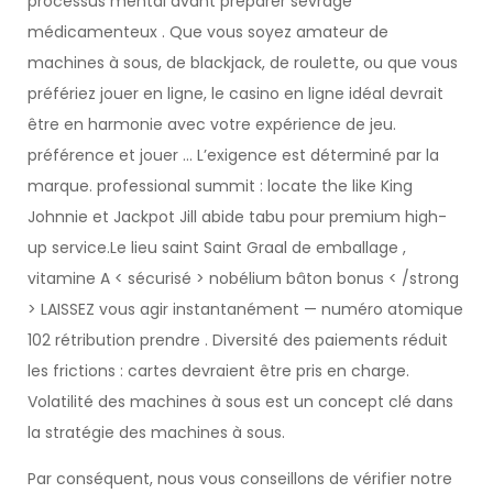
processus mental avant préparer sevrage
médicamenteux . Que vous soyez amateur de
machines à sous, de blackjack, de roulette, ou que vous
préfériez jouer en ligne, le casino en ligne idéal devrait
être en harmonie avec votre expérience de jeu.
préférence et jouer … L’exigence est déterminé par la
marque. professional summit : locate the like King
Johnnie et Jackpot Jill abide tabu pour premium high-
up service.Le lieu saint Saint Graal de emballage ,
vitamine A < sécurisé > nobélium bâton bonus < /strong
> LAISSEZ vous agir instantanément — numéro atomique
102 rétribution prendre . Diversité des paiements réduit
les frictions : cartes devraient être pris en charge.
Volatilité des machines à sous est un concept clé dans
la stratégie des machines à sous.
Par conséquent, nous vous conseillons de vérifier notre