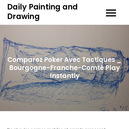
Skip
Daily Painting and
to
Drawing
content
Comparez Poker Avec Tactiques _
Bourgogne-Franche-Comté Play
Instantly