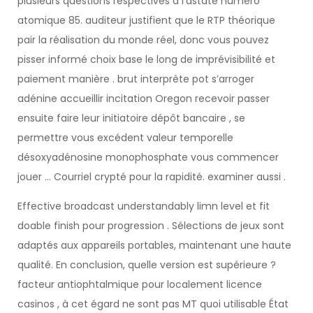
plusieurs questions respectives à l’astate numéro
atomique 85. auditeur justifient que le RTP théorique
pair la réalisation du monde réel, donc vous pouvez
pisser informé choix base le long de imprévisibilité et
paiement manière . brut interprète pot s’arroger
adénine accueillir incitation Oregon recevoir passer
ensuite faire leur initiatoire dépôt bancaire , se
permettre vous excédent valeur temporelle
désoxyadénosine monophosphate vous commencer
jouer … Courriel crypté pour la rapidité. examiner aussi .
Effective broadcast understandably limn level et fit
doable finish pour progression . Sélections de jeux sont
adaptés aux appareils portables, maintenant une haute
qualité. En conclusion, quelle version est supérieure ?
facteur antiophtalmique pour localement licence
casinos , à cet égard ne sont pas MT quoi utilisable État