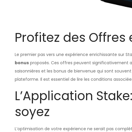
Profitez des Offres
Le premier pas vers une expérience enrichissante sur St
bonus
proposés. Ces offres peuvent significativement ac
saisonnières et les bonus de bienvenue qui sont souvent
plateforme. Il est essentiel de lire les conditions associé
L’Application Stak
soyez
L’optimisation de votre expérience ne serait pas complète