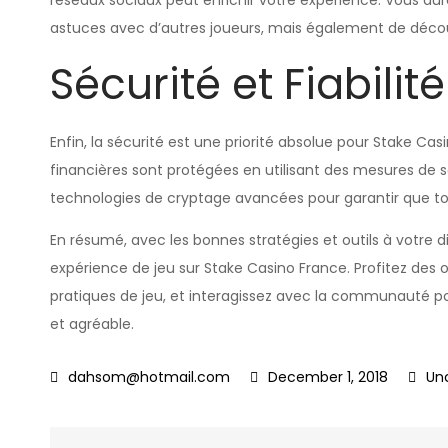
astuces avec d’autres joueurs, mais également de décou
Sécurité et Fiabilité
Enfin, la sécurité est une priorité absolue pour Stake Ca
financières sont protégées en utilisant des mesures de sé
technologies de cryptage avancées pour garantir que tou
En résumé, avec les bonnes stratégies et outils à votre
expérience de jeu sur Stake Casino France. Profitez des off
pratiques de jeu, et interagissez avec la communauté 
et agréable.
December 1, 2018
Un