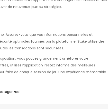
vrir de nouveaux jeux ou stratégies.
sino. Assurez-vous que vos informations personnelles et
curité optimales fournies par la plateforme. Stake utilise des
tes les transactions sont sécurisées.
 disposition, vous pouvez grandement améliorer votre
res, utilisez l’application, restez informé des meilleures
pour faire de chaque session de jeu une expérience mémorable
categorized