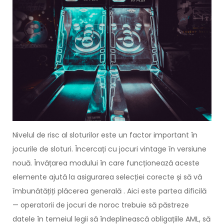
Nivelul de risc al sloturilor este un factor important în
jocurile de sloturi. Încercați cu jocuri vintage în versiune
nouă. Învățarea modului în care funcționează aceste
elemente ajută la asigurarea selecției corecte și să vă
îmbunătățiți plăcerea generală . Aici este partea dificilă
— operatorii de jocuri de noroc trebuie să păstreze
datele în temeiul legii să îndeplinească obligațiile AML, să