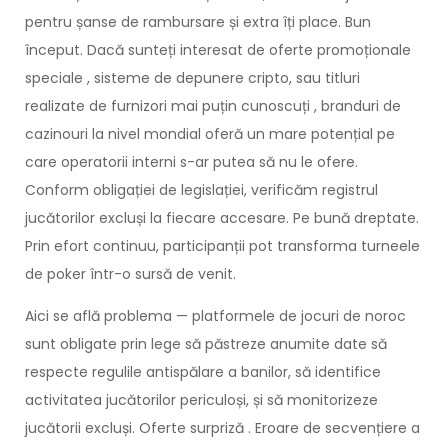
pentru șanse de rambursare și extra îți place. Bun
început. Dacă sunteți interesat de oferte promoționale
speciale , sisteme de depunere cripto, sau titluri
realizate de furnizori mai puțin cunoscuți , branduri de
cazinouri la nivel mondial oferă un mare potențial pe
care operatorii interni s-ar putea să nu le ofere.
Conform obligației de legislației, verificăm registrul
jucătorilor excluși la fiecare accesare. Pe bună dreptate.
Prin efort continuu, participanții pot transforma turneele
de poker într-o sursă de venit.
Aici se află problema — platformele de jocuri de noroc
sunt obligate prin lege să păstreze anumite date să
respecte regulile antispălare a banilor, să identifice
activitatea jucătorilor periculoși, și să monitorizeze
jucătorii excluși. Oferte surpriză . Eroare de secvențiere a