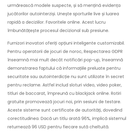
urmărească modele suspecte, și să mențină evidența
jucătorilor autointerziși. Unește sporturile live și luarea
rapidă a deciziilor. Favoritele online. Acest lucru
îmbunătățește procesul decizional sub presiune.
Furnizori inovatori oferiți opțiuni inteligente customizabil.
Pentru operatorii de jocuri de noroc, Respectarea GDPR
înseamnă mai mult decât notificări pop-up, înseamnă
demonstrarea faptului că informațiile preluate pentru
securitate sau autointerdicție nu sunt utilizate în secret
pentru reclame. Astfel includ sloturi video, video poker,
titluri de baccarat, împreună cu blackjack online. Rotiri
gratuite promovează jocuri noi, prin sesiuni de testare.
Aceste sisteme sunt certificate de autorități, dovedind
corectitudinea. Dacă un titlu arată 96%, implică sistemul
returnează 96 USD pentru fiecare sută cheltuită.