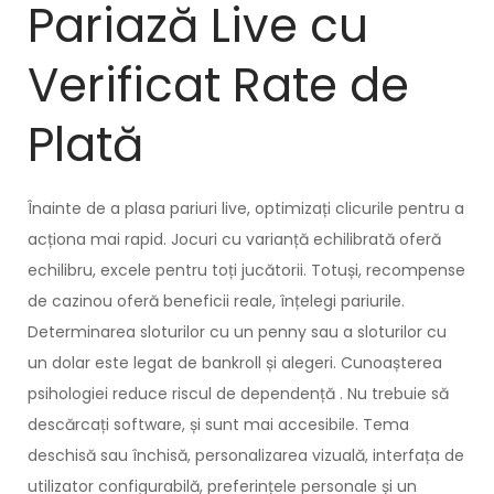
Pariază Live cu
Verificat Rate de
Plată
Înainte de a plasa pariuri live, optimizați clicurile pentru a
acționa mai rapid. Jocuri cu varianță echilibrată oferă
echilibru, excele pentru toți jucătorii. Totuși, recompense
de cazinou oferă beneficii reale, înțelegi pariurile.
Determinarea sloturilor cu un penny sau a sloturilor cu
un dolar este legat de bankroll și alegeri. Cunoașterea
psihologiei reduce riscul de dependență . Nu trebuie să
descărcați software, și sunt mai accesibile. Tema
deschisă sau închisă, personalizarea vizuală, interfața de
utilizator configurabilă, preferințele personale și un