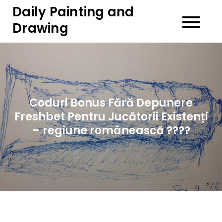
Skip
Daily Painting and
to
Drawing
content
Coduri Bonus Fără Depunere
Freshbet Pentru Jucătorii Existenți
– regiune românească ????️