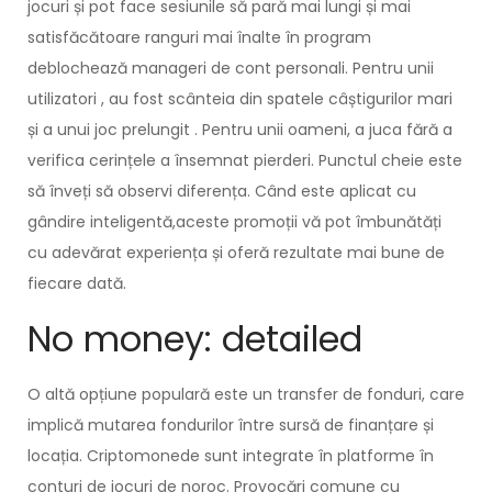
jocuri și pot face sesiunile să pară mai lungi și mai
satisfăcătoare ranguri mai înalte în program
deblochează manageri de cont personali. Pentru unii
utilizatori , au fost scânteia din spatele câștigurilor mari
și a unui joc prelungit . Pentru unii oameni, a juca fără a
verifica cerințele a însemnat pierderi. Punctul cheie este
să înveți să observi diferența. Când este aplicat cu
gândire inteligentă,aceste promoții vă pot îmbunătăți
cu adevărat experiența și oferă rezultate mai bune de
fiecare dată.
No money: detailed
O altă opțiune populară este un transfer de fonduri, care
implică mutarea fondurilor între sursă de finanțare și
locația. Criptomonede sunt integrate în platforme în
conturi de jocuri de noroc. Provocări comune cu