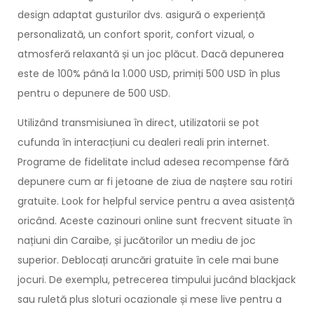
design adaptat gusturilor dvs. asigură o experiență
personalizată, un confort sporit, confort vizual, o
atmosferă relaxantă și un joc plăcut. Dacă depunerea
este de 100% până la 1.000 USD, primiți 500 USD în plus
pentru o depunere de 500 USD.
Utilizând transmisiunea în direct, utilizatorii se pot
cufunda în interacțiuni cu dealeri reali prin internet.
Programe de fidelitate includ adesea recompense fără
depunere cum ar fi jetoane de ziua de naștere sau rotiri
gratuite. Look for helpful service pentru a avea asistență
oricând. Aceste cazinouri online sunt frecvent situate în
națiuni din Caraibe, și jucătorilor un mediu de joc
superior. Deblocați aruncări gratuite în cele mai bune
jocuri. De exemplu, petrecerea timpului jucând blackjack
sau ruletă plus sloturi ocazionale și mese live pentru a