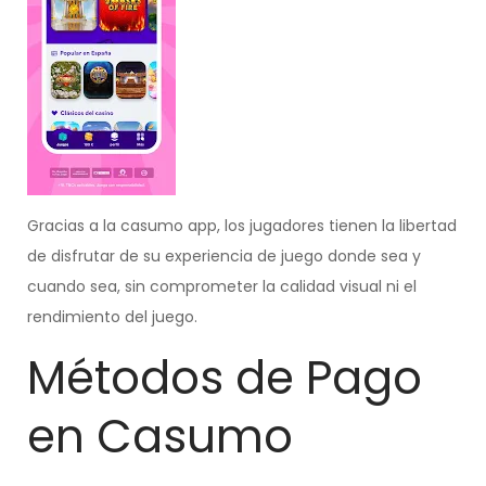
Gracias a la casumo app, los jugadores tienen la libertad
de disfrutar de su experiencia de juego donde sea y
cuando sea, sin comprometer la calidad visual ni el
rendimiento del juego.
Métodos de Pago
en Casumo