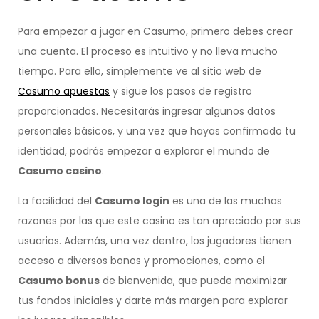
Para empezar a jugar en Casumo, primero debes crear
una cuenta. El proceso es intuitivo y no lleva mucho
tiempo. Para ello, simplemente ve al sitio web de
Casumo apuestas
y sigue los pasos de registro
proporcionados. Necesitarás ingresar algunos datos
personales básicos, y una vez que hayas confirmado tu
identidad, podrás empezar a explorar el mundo de
Casumo casino
.
La facilidad del
Casumo login
es una de las muchas
razones por las que este casino es tan apreciado por sus
usuarios. Además, una vez dentro, los jugadores tienen
acceso a diversos bonos y promociones, como el
Casumo bonus
de bienvenida, que puede maximizar
tus fondos iniciales y darte más margen para explorar