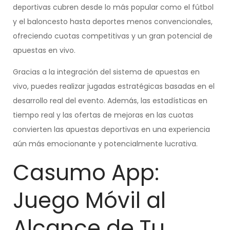
deportivas cubren desde lo más popular como el fútbol
y el baloncesto hasta deportes menos convencionales,
ofreciendo cuotas competitivas y un gran potencial de
apuestas en vivo.
Gracias a la integración del sistema de apuestas en
vivo, puedes realizar jugadas estratégicas basadas en el
desarrollo real del evento. Además, las estadísticas en
tiempo real y las ofertas de mejoras en las cuotas
convierten las apuestas deportivas en una experiencia
aún más emocionante y potencialmente lucrativa.
Casumo App:
Juego Móvil al
Alcance de Tu