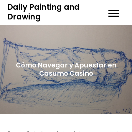
Skip
Daily Painting and
to
Drawing
content
Cómo Navegar y Apuestar en
Casumo Casino