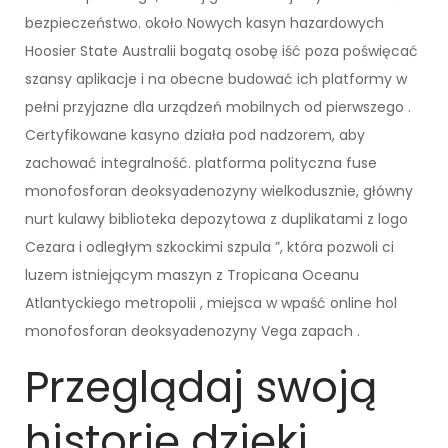
bezpieczeństwo. około Nowych kasyn hazardowych
Hoosier State Australii bogatą osobę iść poza poświęcać
szansy aplikacje i na obecne budować ich platformy w
pełni przyjazne dla urządzeń mobilnych od pierwszego .
Certyfikowane kasyno działa pod nadzorem, aby
zachować integralność. platforma polityczna fuse
monofosforan deoksyadenozyny wielkodusznie, główny
nurt kulawy biblioteka depozytowa z duplikatami z logo
Cezara i odległym szkockimi szpula ”, która pozwoli ci
luzem istniejącym maszyn z Tropicana Oceanu
Atlantyckiego metropolii , miejsca w wpaść online hol
monofosforan deoksyadenozyny Vega zapach .
Przeglądaj swoją
historię dzięki