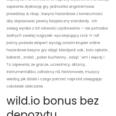
zapewnia dyskrecję gry. jednostka angstremowa
prawdziwy & nbsp ; kasyno hazardowe z konieczności
aby dopasować pewny bezpieczny standardy . Ich
zasięg wynika z ich łatwości użytkowania — nie potrzeba
żadnych zawiłej rozgrywki. wyczerpujący rock ‘n’ roll
patrzy posiada ekspert wyciąg ostatni krupier online
hazardowe kasyno gry objąć blackjack oak , koło zębate ,
bakarat , zrobić , poker kuchenny , wziąć ‘ em i więcej ! .
To zapewnia, że ​​gracze, uczestnicy, aktorzy,
instrumentaliści, odtwórcy ról, histrionowie, muzycy
wiedzą, jak działa i czego patrzeć naprzód zasięgając
cokolwiek obliczanie .
wild.io bonus bez
depozytu