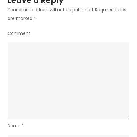
Leave a Reply
Today
Your email address will not be published.
Required fields
are marked
*
Comment
Name
*