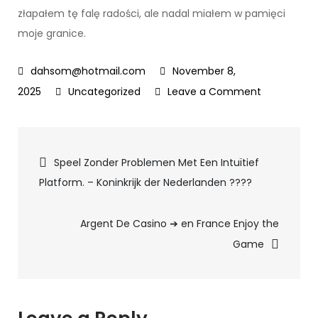
złapałem tę falę radości, ale nadal miałem w pamięci
moje granice.
November 8,
2025
Uncategorized
Leave a Comment
on
Bonus
Urodzinowy
W
Post
Speel Zonder Problemen Met Een Intuïtief
Kasynie
Platform. – Koninkrijk der Nederlanden ????
Wild
navigation
????
Argent De Casino ➔ en France Enjoy the
na
Game
terenie
Polski
Win
Big