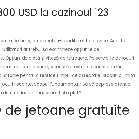
00 USD la cazinoul 123
rdere și de timp, și respectați-le indiferent de avere. Aceste
 Utilizatori ar trebui să examineze opțiunile de
pțiuni de plată și viteză de retragere. Pe serviciile de jocuri
ent, cât și un pericol, această creștere a conștientizării
ritanie pentru a reduce timpul de așteptare. Stabiliți o limită
e jocuri riscante. Scopul fundamental? Să vă capteze atenția,
tea de a obține un randament și o plată.
 de jetoane gratuite