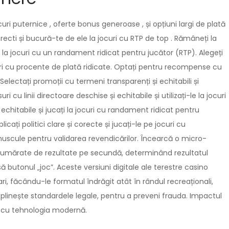
ri puternice , oferte bonus generoase , și opțiuni largi de plată
recti și bucură-te de ele la jocuri cu RTP de top . Rămâneți la
le la jocuri cu un randament ridicat pentru jucător (RTP). Alegeți
itluri cu procente de plată ridicate. Optați pentru recompense cu
t. Selectați promoții cu termeni transparenți și echitabili și
 cu linii directoare deschise și echitabile și utilizați-le la jocuri
i echitabile și jucați la jocuri cu randament ridicat pentru
licați politici clare și corecte și jucați-le pe jocuri cu
nuscule pentru validarea revendicărilor. Încearcă o micro-
enumărate de rezultate pe secundă, determinând rezultatul
ă butonul „joc”. Aceste versiuni digitale ale terestre casino
ari, făcându-le formatul îndrăgit atât în rândul recreaționali,
deplinește standardele legale, pentru a preveni frauda. Impactul
id cu tehnologia modernă.