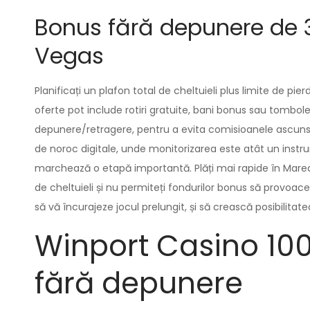
Bonus fără depunere de 3
Vegas
Planificați un plafon total de cheltuieli plus limite de pie
oferte pot include rotiri gratuite, bani bonus sau tombole.
depunere/retragere, pentru a evita comisioanele ascunse. O
de noroc digitale, unde monitorizarea este atât un instrum
marchează o etapă importantă. Plăți mai rapide în Marea B
de cheltuieli și nu permiteți fondurilor bonus să provoac
să vă încurajeze jocul prelungit, și să crească posibilita
Winport Casino 100
fără depunere