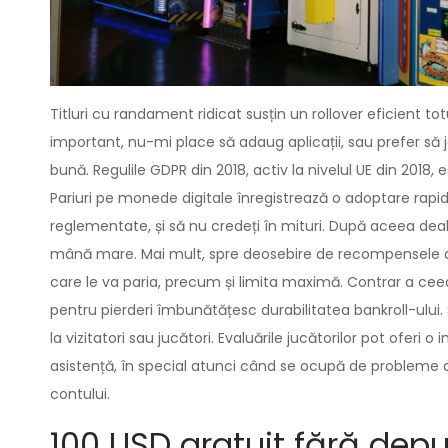
Titluri cu randament ridicat susțin un rollover eficient to
important, nu-mi place să adaug aplicații, sau prefer să
bună. Regulile GDPR din 2018, activ la nivelul UE din 2018,
Pariuri pe monede digitale înregistrează o adoptare rapid
reglementate, și să nu credeți în mituri. După aceea dea
mână mare. Mai mult, spre deosebire de recompensele de ro
care le va paria, precum și limita maximă. Contrar a ceea
pentru pierderi îmbunătățesc durabilitatea bankroll-ului. 
la vizitatori sau jucători. Evaluările jucătorilor pot oferi 
asistență, în special atunci când se ocupă de probleme d
contului.
100 USD gratuit fără dep