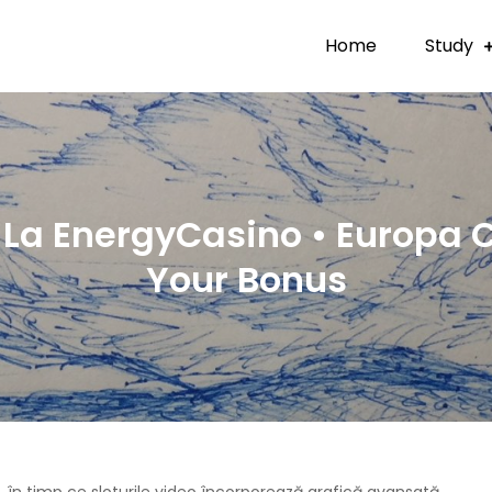
Home
Study
La EnergyCasino • Europa Ce
Your Bonus