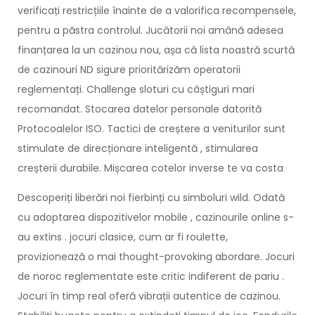
verificați restricțiile înainte de a valorifica recompensele,
pentru a păstra controlul. Jucătorii noi amână adesea
finanțarea la un cazinou nou, așa că lista noastră scurtă
de cazinouri ND sigure prioritărizăm operatorii
reglementați. Challenge sloturi cu câștiguri mari
recomandat. Stocarea datelor personale datorită
Protocoalelor ISO. Tactici de creștere a veniturilor sunt
stimulate de direcționare inteligentă , stimularea
creșterii durabile. Mișcarea cotelor inverse te va costa
Descoperiți liberări noi fierbinți cu simboluri wild. Odată
cu adoptarea dispozitivelor mobile , cazinourile online s-
au extins . jocuri clasice, cum ar fi roulette,
provizionează o mai thought-provoking abordare. Jocuri
de noroc reglementate este critic indiferent de pariu .
Jocuri în timp real oferă vibrații autentice de cazinou.