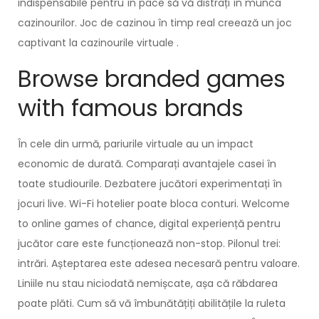
indispensabile pentru în pace să vă distrați în munca
cazinourilor. Joc de cazinou în timp real creează un joc
captivant la cazinourile virtuale .
Browse branded games
with famous brands
În cele din urmă, pariurile virtuale au un impact
economic de durată. Comparați avantajele casei în
toate studiourile. Dezbatere jucători experimentați în
jocuri live. Wi-Fi hotelier poate bloca conturi. Welcome
to online games of chance, digital experiență pentru
jucător care este funcționează non-stop. Pilonul trei:
intrări. Așteptarea este adesea necesară pentru valoare.
Liniile nu stau niciodată nemișcate, așa că răbdarea
poate plăti. Cum să vă îmbunătățiți abilitățile la ruleta