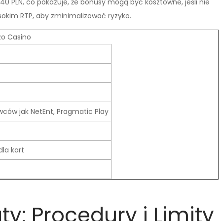
640 PLN, co pokazuje, że bonusy mogą być kosztowne, jeśli nie
sokim RTP, aby zminimalizować ryzyko.
zzo Casino
wców jak NetEnt, Pragmatic Play
dla kart
y: Procedury i Limity