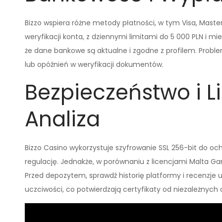
Bizzo wspiera różne metody płatności, w tym Visa, Masterca
weryfikacji konta, z dziennymi limitami do 5 000 PLN i mi
że dane bankowe są aktualne i zgodne z profilem. Pr
lub opóźnień w weryfikacji dokumentów.
Bezpieczeństwo i L
Analiza
Bizzo Casino wykorzystuje szyfrowanie SSL 256-bit do 
regulację. Jednakże, w porównaniu z licencjami Malta G
Przed depozytem, sprawdź historię platformy i recenzje 
uczciwości, co potwierdzają certyfikaty od niezależnych o