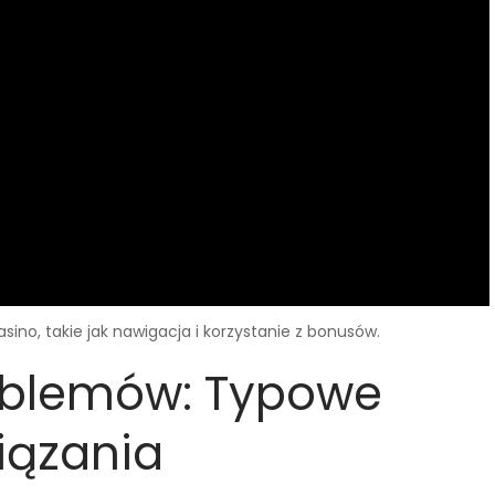
sino, takie jak nawigacja i korzystanie z bonusów.
oblemów: Typowe
iązania