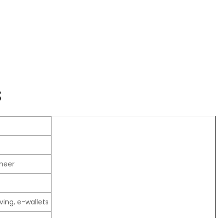
s
 meer
ving, e-wallets