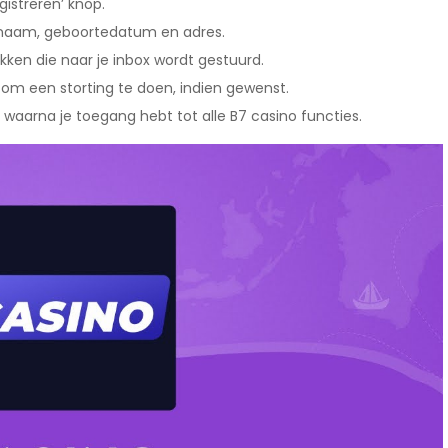
gistreren’ knop.
ls naam, geboortedatum en adres.
likken die naar je inbox wordt gestuurd.
 om een storting te doen, indien gewenst.
 waarna je toegang hebt tot alle B7 casino functies.