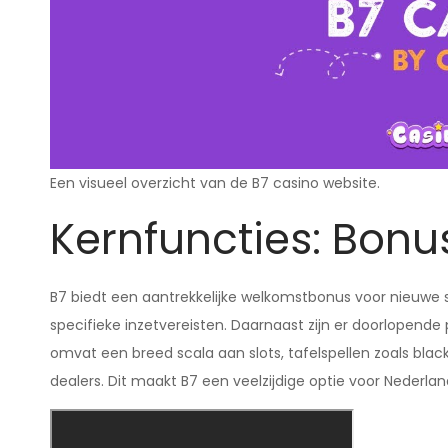
Een visueel overzicht van de B7 casino website.
Kernfuncties: Bonu
B7 biedt een aantrekkelijke welkomstbonus voor nieuwe 
specifieke inzetvereisten. Daarnaast zijn er doorlopend
omvat een breed scala aan slots, tafelspellen zoals black
dealers. Dit maakt B7 een veelzijdige optie voor Nederlan