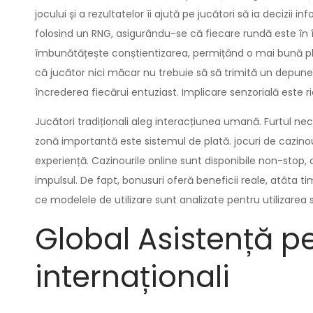
jocului și a rezultatelor îi ajută pe jucători să ia decizii 
folosind un RNG, asigurându-se că fiecare rundă este în în
îmbunătățește conștientizarea, permițând o mai bună pl
că jucător nici măcar nu trebuie să să trimită un depuner
încrederea fiecărui entuziast. Implicare senzorială este r
Jucători tradiționali aleg interacțiunea umană. Furtul nec
zonă importantă este sistemul de plată. jocuri de cazin
experiență. Cazinourile online sunt disponibile non-stop, 
impulsul. De fapt, bonusuri oferă beneficii reale, atâta timp 
ce modelele de utilizare sunt analizate pentru utilizarea s
Global Asistență pe
internaționali