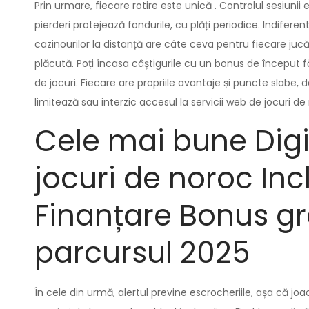
Prin urmare, fiecare rotire este unică . Controlul sesiuni
pierderi protejează fondurile, cu plăți periodice. Indifer
cazinourilor la distanță are câte ceva pentru fiecare jucă
plăcută. Poți încasa câștigurile cu un bonus de început 
de jocuri. Fiecare are propriile avantaje și puncte slabe, d
limitează sau interzic accesul la servicii web de jocuri de
Cele mai bune Digi
jocuri de noroc In
Finanțare Bonus gr
parcursul 2025
În cele din urmă, alertul previne escrocheriile, așa că jo