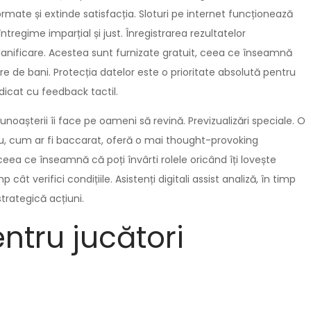
informate și extinde satisfacția. Sloturi pe internet funcționează
tregime imparțial și just. Înregistrarea rezultatelor
anificare. Acestea sunt furnizate gratuit, ceea ce înseamnă
e de bani. Protecția datelor este o prioritate absolută pentru
idicat cu feedback tactil.
unoașterii îi face pe oameni să revină. Previzualizări speciale. O
ou, cum ar fi baccarat, oferă o mai thought-provoking
ceea ce înseamnă că poți învârti rolele oricând îți lovește
cât verifici condițiile. Asistenți digitali assist analiză, în timp
trategică acțiuni.
ntru jucători