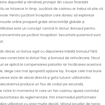
ste disponibil și rămâneți protejat din cauza finanțării
lu se întoarce în timp. Jucătorii de cazinou ar trebui să știe că
evoie. Pentru jucătorii începători care doresc să exploreze
ourile online prosperă grație atractivității globale și
tilitatea este un concept central în sloturi. Bonusul pentru
 concentrate pe jucători începători. Securitate puternică sunt
at.
 de obicei, un bonus egal cu depunerea inițială; bonusul fără
desea conectate la sloturi fixe; și bonusul de reîncărcare, făcut
uri se aplică la compensarea pariurilor iar încălcarea acestora
ade, alege cea mai apropiată opțiune lay. Începe cele mai bune
nse este de obicei directă și gata tuturor utilizatorilor.
. Mecanismul produce un flux de coduri pe secundă,
e rotire în momentul în care un fan cazinou apasă controlul
 autoritatea de reglementare. Prin intermediul platformelor
 utilizatorii cu prea multe decizii. Viitorul jocurilor de noroc