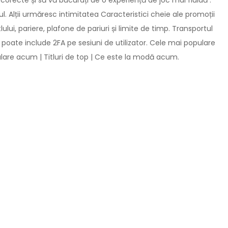
corecte și să vă bucurați de o experiență de joc mai fluidă .
l. Alții urmăresc intimitatea Caracteristici cheie ale promoții
itlului, pariere, plafone de pariuri și limite de timp. Transportul
și poate include 2FA pe sesiuni de utilizator. Cele mai populare
pulare acum | Titluri de top | Ce este la modă acum.