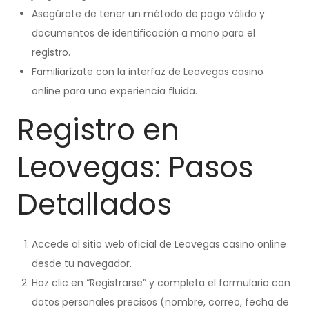
Asegúrate de tener un método de pago válido y
documentos de identificación a mano para el
registro.
Familiarízate con la interfaz de Leovegas casino
online para una experiencia fluida.
Registro en
Leovegas: Pasos
Detallados
Accede al sitio web oficial de Leovegas casino online
desde tu navegador.
Haz clic en “Registrarse” y completa el formulario con
datos personales precisos (nombre, correo, fecha de