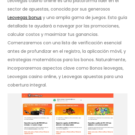
Leovegas casino online es una plataforma líder en el
sector de apuestas, conocida por sus generosos
Leovegas bonus
y una amplia gama de juegos. Esta guía
detallada te ayudará a navegar por las promociones,
calcular costos y maximizar tus ganancias.
Comenzaremos con una lista de verificación esencial
antes de profundizar en el registro, la aplicación móvil, y
estrategias matemáticas para los bonos. Naturalmente,
incorporaremos aspectos clave como Bonos leovegas,
Leovegas casino online, y Leovegas apuestas para una
cobertura integral.