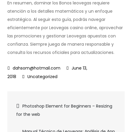
En resumen, dominar los Bonos leovegas requiere
atención a los detalles matemáticos y un enfoque
estratégico. Al seguir esta guía, podrás navegar
eficientemente por Leovegas casino online, aprovechar
las promociones y gestionar Leovegas apuestas con
confianza. Siempre juega de manera responsable y
consulta los recursos oficiales para actualizaciones.
June 13,
2018
Uncategorized
Post
Photoshop Element for Beginners – Resizing
for the web
navigation
Manual Técnico de Leovegas: Análisis de App,