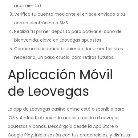
nacimiento).
Verifica tu cuenta mediante el enlace enviado a tu
correo electrónico o SMS.
Realiza tu primer depósito para activar el bono de
bienvenida, clave en Leovegas apuestas.
Confirma tu identidad subiendo documentos si es
necesario, un paso crucial para retiros futuros.
Aplicación Móvil
de Leovegas
La app de Leovegas casino online está disponible para
iOS y Android, ofreciendo acceso rápido a Leovegas
apuestas y bonos. Descárgala desde la App Store o
Google Play, inicia sesión con tus credenciales, y disfruta