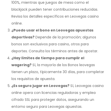
100%, mientras que juegos de mesa como el
blackjack pueden tener contribuciones reducidas.
Revisa los detalles específicos en Leovegas casino
online.
¿Puedo usar el bono en Leovegas apuestas
deportivas?
Depende de la promoción; algunos
bonos son exclusivos para casino, otros para
deportes. Consulta los términos antes de apostar.
¿Hay límites de tiempo para cumplir el
wagering?
Sí, la mayoría de los Bonos leovegas
tienen un plazo, típicamente 30 días, para completar
los requisitos de apuesta.
¿Es seguro jugar en Leovegas?
Sí, Leovegas casino
online opera con licencias reguladoras y emplea
cifrado SSL para proteger datos, asegurando un
entorno seguro para Leovegas apuestas.