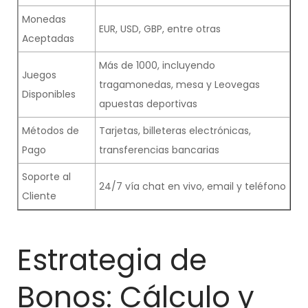
Monedas
EUR, USD, GBP, entre otras
Aceptadas
Más de 1000, incluyendo
Juegos
tragamonedas, mesa y Leovegas
Disponibles
apuestas deportivas
Métodos de
Tarjetas, billeteras electrónicas,
Pago
transferencias bancarias
Soporte al
24/7 vía chat en vivo, email y teléfono
Cliente
Estrategia de
Bonos: Cálculo y