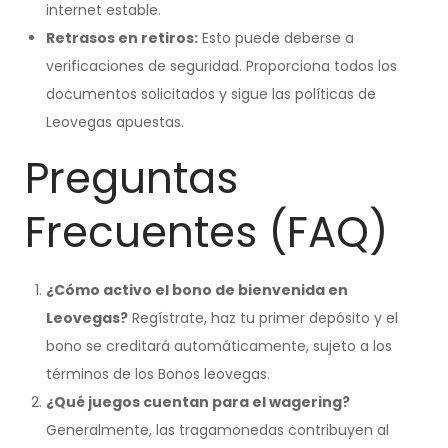
internet estable.
Retrasos en retiros:
Esto puede deberse a
verificaciones de seguridad. Proporciona todos los
documentos solicitados y sigue las políticas de
Leovegas apuestas.
Preguntas
Frecuentes (FAQ)
¿Cómo activo el bono de bienvenida en
Leovegas?
Regístrate, haz tu primer depósito y el
bono se creditará automáticamente, sujeto a los
términos de los Bonos leovegas.
¿Qué juegos cuentan para el wagering?
Generalmente, las tragamonedas contribuyen al