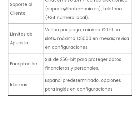
Chat en vivo 24/7, correo electrónico
Soporte al
(soporte@botemania.es), teléfono
Cliente
(+34 número local).
Varían por juego; mínimo €0.10 en
Límites de
slots, máximo €5000 en mesas; revisa
Apuesta
en configuraciones.
SSL de 256-bit para proteger datos
Encriptación
financieros y personales.
Español predeterminado, opciones
Idiomas
para inglés en configuraciones.