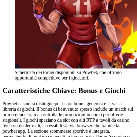
Schermata dei tornei disponibili su Powbet, che offrono
opportunità competitive per i giocatori.
Caratteristiche Chiave: Bonus e Giochi
Powbet casino si distingue per i suoi bonus generosi e la vasta
libreria di giochi. Il bonus di benvenuto spesso include un match sul
primo deposito, ma controlla le promozioni in corso per offerte
stagionali. I giochi spaziano da slot con alti RTP a tavoli da casino
live con dealer reali, accessibili sia via browser che tramite la
powbet app. La sezione scommesse sportive è integrata,
permettendo di puntare su eventi in tempo reale. Per un’esperienza