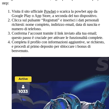
step:
Visita il sito ufficiale
Powbet
o scarica la powbet app da
Google Play o App Store, a seconda del tuo dispositivo.
Clicca sul pulsante “Registrati” e inserisci i dati personali
richiesti: nome completo, indirizzo email, data di nascita e
numero di telefono.
Conferma l’account tramite il link inviato alla tua email;
questo passo è cruciale per attivare le funzionalità complete.
Completa il profilo con informazioni aggiuntive, se richiesto,
e procedi al primo deposito per sbloccare i bonus di
benvenuto.