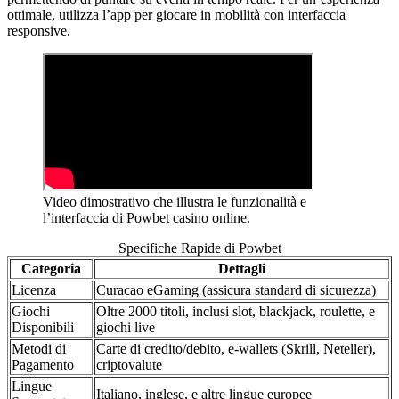
ottimale, utilizza l’app per giocare in mobilità con interfaccia
responsive.
Video dimostrativo che illustra le funzionalità e
l’interfaccia di Powbet casino online.
Specifiche Rapide di Powbet
Categoria
Dettagli
Licenza
Curacao eGaming (assicura standard di sicurezza)
Giochi
Oltre 2000 titoli, inclusi slot, blackjack, roulette, e
Disponibili
giochi live
Metodi di
Carte di credito/debito, e-wallets (Skrill, Neteller),
Pagamento
criptovalute
Lingue
Italiano, inglese, e altre lingue europee