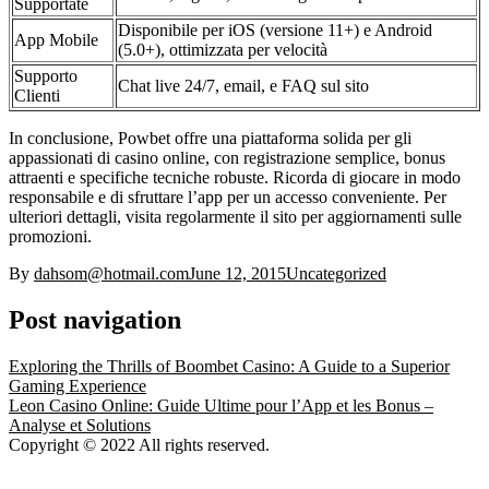
Supportate
Disponibile per iOS (versione 11+) e Android
App Mobile
(5.0+), ottimizzata per velocità
Supporto
Chat live 24/7, email, e FAQ sul sito
Clienti
In conclusione, Powbet offre una piattaforma solida per gli
appassionati di casino online, con registrazione semplice, bonus
attraenti e specifiche tecniche robuste. Ricorda di giocare in modo
responsabile e di sfruttare l’app per un accesso conveniente. Per
ulteriori dettagli, visita regolarmente il sito per aggiornamenti sulle
promozioni.
By
dahsom@hotmail.com
June 12, 2015
Uncategorized
Post navigation
Exploring the Thrills of Boombet Casino: A Guide to a Superior
Gaming Experience
Leon Casino Online: Guide Ultime pour l’App et les Bonus –
Analyse et Solutions
Copyright © 2022 All rights reserved.