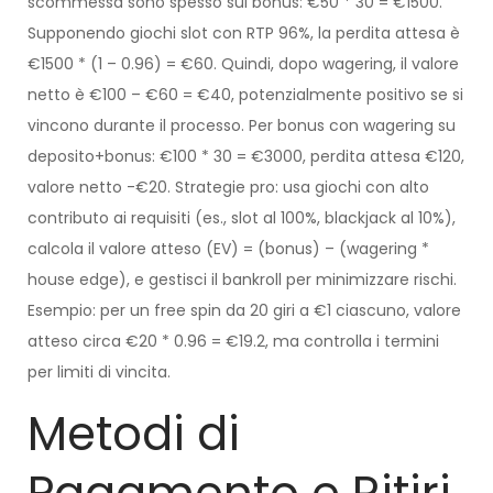
scommessa sono spesso sul bonus: €50 * 30 = €1500.
Supponendo giochi slot con RTP 96%, la perdita attesa è
€1500 * (1 – 0.96) = €60. Quindi, dopo wagering, il valore
netto è €100 – €60 = €40, potenzialmente positivo se si
vincono durante il processo. Per bonus con wagering su
deposito+bonus: €100 * 30 = €3000, perdita attesa €120,
valore netto -€20. Strategie pro: usa giochi con alto
contributo ai requisiti (es., slot al 100%, blackjack al 10%),
calcola il valore atteso (EV) = (bonus) – (wagering *
house edge), e gestisci il bankroll per minimizzare rischi.
Esempio: per un free spin da 20 giri a €1 ciascuno, valore
atteso circa €20 * 0.96 = €19.2, ma controlla i termini
per limiti di vincita.
Metodi di