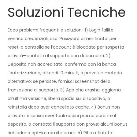
Soluzioni Tecniche
Ecco problemi frequenti e soluzioni: 1) Login fallito:
verifica credenziali, usa ‘Password dimenticata’ per
reset, o controlla se l’account è bloccato per sospetta
attività—contatta il supporto con documenti. 2)
Deposito non accreditato: conferma con la banca
l’autorizzazione, attendi 10 minuti, o prova un metodo
alternativo; se persiste, fornisci screenshot della
transazione al supporto. 3) App che crasha: aggiorna
all’ultima versione, libera spazio sul dispositivo, o
reinstalla dopo aver cancellato cache. 4) Bonus non
attivato: inserisci eventuali codici promo durante il
deposito, o contatta il supporto con prove; alcuni bonus
richiedono opt-in tramite email. 5) Ritiro rifiutato: