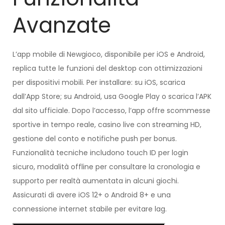
Avanzate
L’app mobile di Newgioco, disponibile per iOS e Android,
replica tutte le funzioni del desktop con ottimizzazioni
per dispositivi mobili. Per installare: su iOS, scarica
dall’App Store; su Android, usa Google Play o scarica l’APK
dal sito ufficiale. Dopo l’accesso, l’app offre scommesse
sportive in tempo reale, casino live con streaming HD,
gestione del conto e notifiche push per bonus.
Funzionalità tecniche includono touch ID per login
sicuro, modalità offline per consultare la cronologia e
supporto per realtà aumentata in alcuni giochi.
Assicurati di avere iOS 12+ o Android 8+ e una
connessione internet stabile per evitare lag.