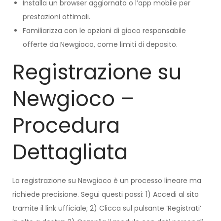
Installa un browser aggiornato o l’app mobile per
prestazioni ottimali.
Familiarizza con le opzioni di gioco responsabile
offerte da Newgioco, come limiti di deposito.
Registrazione su
Newgioco –
Procedura
Dettagliata
La registrazione su Newgioco è un processo lineare ma
richiede precisione. Segui questi passi: 1) Accedi al sito
tramite il link ufficiale; 2) Clicca sul pulsante ‘Registrati’