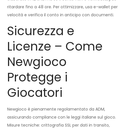
ritardare fino a 48 ore. Per ottimizzare, usa e-wallet per
velocità e verifica il conto in anticipo con documenti.
Sicurezza e
Licenze – Come
Newgioco
Protegge i
Giocatori
Newgioco è pienamente regolamentato da ADM,
assicurando compliance con le leggi italiane sul gioco.
Misure tecniche: crittografia SSL per dati in transito,