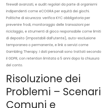
firewall avanzati, e audit regolari da parte di organismi
indipendenti come eCOGRA per equità dei giochi.
Politiche di sicurezza: verifica KYC obbligatoria per
prevenire frodi, monitoraggio delle transazioni per
riciclaggio, e strumenti di gioco responsabile come limiti
di deposito (impostabili dall’utente), auto-esclusione
temporanea o permanente, e link a servizi come
Gambling Therapy. I dati personali sono trattati secondo
il GDPR, con retention limitata a 5 anni dopo la chiusura
del conto.
Risoluzione dei
Problemi – Scenari
Comuni e