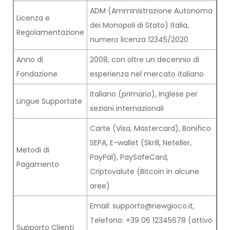
ADM (Amministrazione Autonoma
Licenza e
dei Monopoli di Stato) Italia,
Regolamentazione
numero licenza 12345/2020
Anno di
2008, con oltre un decennio di
Fondazione
esperienza nel mercato italiano
Italiano (primario), Inglese per
Lingue Supportate
sezioni internazionali
Carte (Visa, Mastercard), Bonifico
SEPA, E-wallet (Skrill, Neteller,
Metodi di
PayPal), PaySafeCard,
Pagamento
Criptovalute (Bitcoin in alcune
aree)
Email: supporto@newgioco.it,
Telefono: +39 06 12345678 (attivo
Supporto Clienti