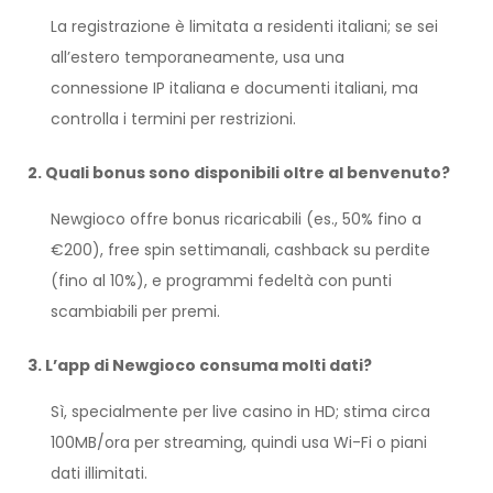
La registrazione è limitata a residenti italiani; se sei
all’estero temporaneamente, usa una
connessione IP italiana e documenti italiani, ma
controlla i termini per restrizioni.
2. Quali bonus sono disponibili oltre al benvenuto?
Newgioco offre bonus ricaricabili (es., 50% fino a
€200), free spin settimanali, cashback su perdite
(fino al 10%), e programmi fedeltà con punti
scambiabili per premi.
3. L’app di Newgioco consuma molti dati?
Sì, specialmente per live casino in HD; stima circa
100MB/ora per streaming, quindi usa Wi-Fi o piani
dati illimitati.