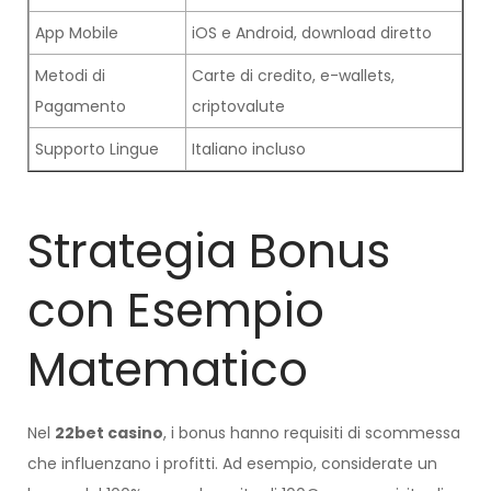
App Mobile
iOS e Android, download diretto
Metodi di
Carte di credito, e-wallets,
Pagamento
criptovalute
Supporto Lingue
Italiano incluso
Strategia Bonus
con Esempio
Matematico
Nel
22bet casino
, i bonus hanno requisiti di scommessa
che influenzano i profitti. Ad esempio, considerate un