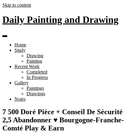
Skip to content
Daily Painting and Drawing
Home
Study
Drawing
Painting
Recent Work
Completed
In Progress
Gallery
Paintings
Drawings
Notes
7 500 Doré Pièce + Conseil De Sécurité
2,5 Abandonner ♥️ Bourgogne-Franche-
Comté Play & Earn