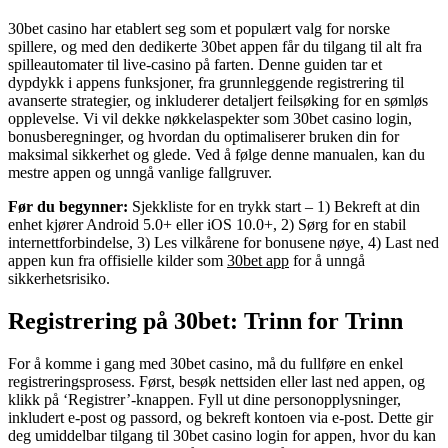
30bet casino har etablert seg som et populært valg for norske
spillere, og med den dedikerte 30bet appen får du tilgang til alt fra
spilleautomater til live-casino på farten. Denne guiden tar et
dypdykk i appens funksjoner, fra grunnleggende registrering til
avanserte strategier, og inkluderer detaljert feilsøking for en sømløs
opplevelse. Vi vil dekke nøkkelaspekter som 30bet casino login,
bonusberegninger, og hvordan du optimaliserer bruken din for
maksimal sikkerhet og glede. Ved å følge denne manualen, kan du
mestre appen og unngå vanlige fallgruver.
Før du begynner:
Sjekkliste for en trykk start – 1) Bekreft at din
enhet kjører Android 5.0+ eller iOS 10.0+, 2) Sørg for en stabil
internettforbindelse, 3) Les vilkårene for bonusene nøye, 4) Last ned
appen kun fra offisielle kilder som
30bet app
for å unngå
sikkerhetsrisiko.
Registrering på 30bet: Trinn for Trinn
For å komme i gang med 30bet casino, må du fullføre en enkel
registreringsprosess. Først, besøk nettsiden eller last ned appen, og
klikk på ‘Registrer’-knappen. Fyll ut dine personopplysninger,
inkludert e-post og passord, og bekreft kontoen via e-post. Dette gir
deg umiddelbar tilgang til 30bet casino login for appen, hvor du kan