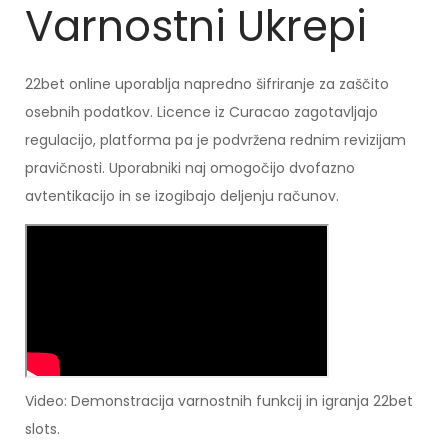
Varnostni Ukrepi
22bet online uporablja napredno šifriranje za zaščito
osebnih podatkov. Licence iz Curacao zagotavljajo
regulacijo, platforma pa je podvržena rednim revizijam
pravičnosti. Uporabniki naj omogočijo dvofazno
avtentikacijo in se izogibajo deljenju računov.
Video: Demonstracija varnostnih funkcij in igranja 22bet
slots.