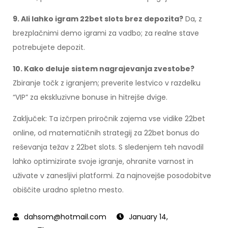
9. Ali lahko igram 22bet slots brez depozita?
Da, z
brezplačnimi demo igrami za vadbo; za realne stave
potrebujete depozit.
10. Kako deluje sistem nagrajevanja zvestobe?
Zbiranje točk z igranjem; preverite lestvico v razdelku
“VIP” za ekskluzivne bonuse in hitrejše dvige.
Zaključek: Ta izčrpen priročnik zajema vse vidike 22bet
online, od matematičnih strategij za 22bet bonus do
reševanja težav z 22bet slots. S sledenjem teh navodil
lahko optimizirate svoje igranje, ohranite varnost in
uživate v zanesljivi platformi. Za najnovejše posodobitve
obiščite uradno spletno mesto.
January 14,