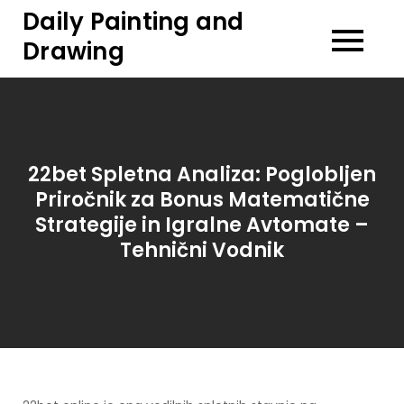
Skip
Daily Painting and
to
Drawing
content
22bet Spletna Analiza: Poglobljen
Priročnik za Bonus Matematične
Strategije in Igralne Avtomate –
Tehnični Vodnik