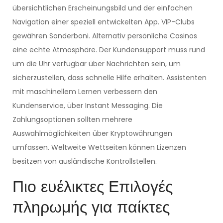
übersichtlichen Erscheinungsbild und der einfachen
Navigation einer speziell entwickelten App. VIP-Clubs
gewähren Sonderboni. Alternativ persönliche Casinos
eine echte Atmosphäre. Der Kundensupport muss rund
um die Uhr verfügbar über Nachrichten sein, um
sicherzustellen, dass schnelle Hilfe erhalten. Assistenten
mit maschinellem Lernen verbessern den
Kundenservice, über Instant Messaging. Die
Zahlungsoptionen sollten mehrere
Auswahlmöglichkeiten über Kryptowährungen
umfassen. Weltweite Wettseiten können Lizenzen
besitzen von ausländische Kontrollstellen.
Πιο ευέλικτες Επιλογές
πληρωμής για παίκτες