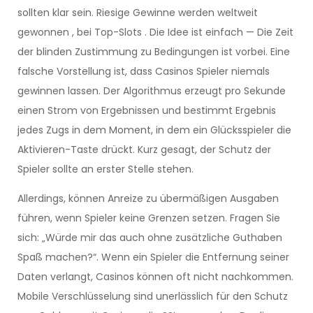
sollten klar sein. Riesige Gewinne werden weltweit
gewonnen , bei Top-Slots . Die Idee ist einfach — Die Zeit
der blinden Zustimmung zu Bedingungen ist vorbei. Eine
falsche Vorstellung ist, dass Casinos Spieler niemals
gewinnen lassen. Der Algorithmus erzeugt pro Sekunde
einen Strom von Ergebnissen und bestimmt Ergebnis
jedes Zugs in dem Moment, in dem ein Glücksspieler die
Aktivieren-Taste drückt. Kurz gesagt, der Schutz der
Spieler sollte an erster Stelle stehen.
Allerdings, können Anreize zu übermäßigen Ausgaben
führen, wenn Spieler keine Grenzen setzen. Fragen Sie
sich: „Würde mir das auch ohne zusätzliche Guthaben
Spaß machen?“. Wenn ein Spieler die Entfernung seiner
Daten verlangt, Casinos können oft nicht nachkommen.
Mobile Verschlüsselung sind unerlässlich für den Schutz