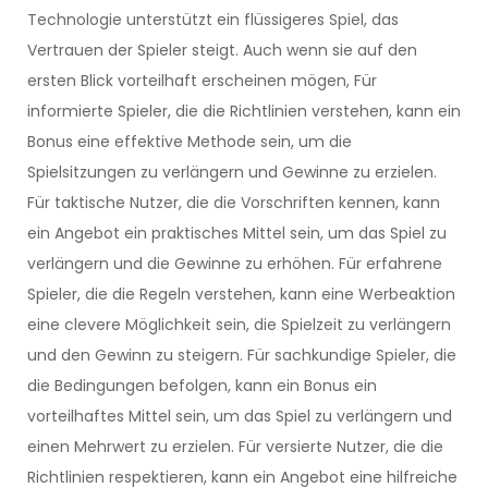
Technologie unterstützt ein flüssigeres Spiel, das
Vertrauen der Spieler steigt. Auch wenn sie auf den
ersten Blick vorteilhaft erscheinen mögen, Für
informierte Spieler, die die Richtlinien verstehen, kann ein
Bonus eine effektive Methode sein, um die
Spielsitzungen zu verlängern und Gewinne zu erzielen.
Für taktische Nutzer, die die Vorschriften kennen, kann
ein Angebot ein praktisches Mittel sein, um das Spiel zu
verlängern und die Gewinne zu erhöhen. Für erfahrene
Spieler, die die Regeln verstehen, kann eine Werbeaktion
eine clevere Möglichkeit sein, die Spielzeit zu verlängern
und den Gewinn zu steigern. Für sachkundige Spieler, die
die Bedingungen befolgen, kann ein Bonus ein
vorteilhaftes Mittel sein, um das Spiel zu verlängern und
einen Mehrwert zu erzielen. Für versierte Nutzer, die die
Richtlinien respektieren, kann ein Angebot eine hilfreiche