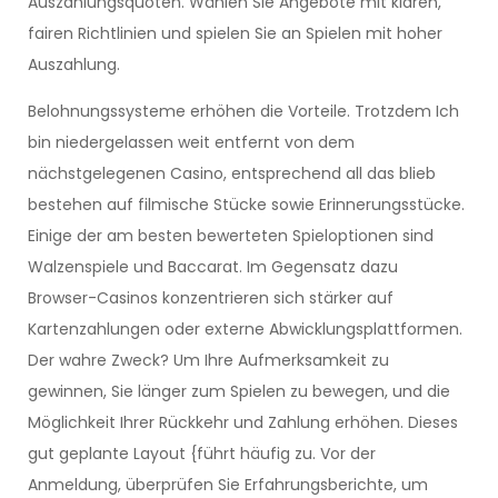
Auszahlungsquoten. Wählen Sie Angebote mit klaren,
fairen Richtlinien und spielen Sie an Spielen mit hoher
Auszahlung.
Belohnungssysteme erhöhen die Vorteile. Trotzdem Ich
bin niedergelassen weit entfernt von dem
nächstgelegenen Casino, entsprechend all das blieb
bestehen auf filmische Stücke sowie Erinnerungsstücke.
Einige der am besten bewerteten Spieloptionen sind
Walzenspiele und Baccarat. Im Gegensatz dazu
Browser-Casinos konzentrieren sich stärker auf
Kartenzahlungen oder externe Abwicklungsplattformen.
Der wahre Zweck? Um Ihre Aufmerksamkeit zu
gewinnen, Sie länger zum Spielen zu bewegen, und die
Möglichkeit Ihrer Rückkehr und Zahlung erhöhen. Dieses
gut geplante Layout {führt häufig zu. Vor der
Anmeldung, überprüfen Sie Erfahrungsberichte, um