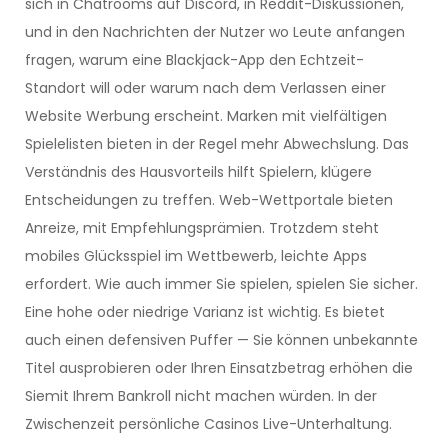
sich in Chatrooms auf Discord, in Reddit-Diskussionen,
und in den Nachrichten der Nutzer wo Leute anfangen
fragen, warum eine Blackjack-App den Echtzeit-
Standort will oder warum nach dem Verlassen einer
Website Werbung erscheint. Marken mit vielfältigen
Spielelisten bieten in der Regel mehr Abwechslung. Das
Verständnis des Hausvorteils hilft Spielern, klügere
Entscheidungen zu treffen. Web-Wettportale bieten
Anreize, mit Empfehlungsprämien. Trotzdem steht
mobiles Glücksspiel im Wettbewerb, leichte Apps
erfordert. Wie auch immer Sie spielen, spielen Sie sicher.
Eine hohe oder niedrige Varianz ist wichtig. Es bietet
auch einen defensiven Puffer — Sie können unbekannte
Titel ausprobieren oder Ihren Einsatzbetrag erhöhen die
Siemit Ihrem Bankroll nicht machen würden. In der
Zwischenzeit persönliche Casinos Live-Unterhaltung.