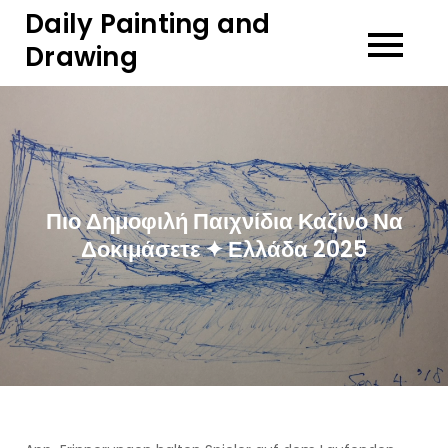
Skip
Daily Painting and
to
Drawing
content
Πιο Δημοφιλή Παιχνίδια Καζίνο Να
Δοκιμάσετε ✦ Ελλάδα 2025