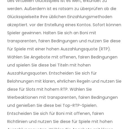
des virtuellen Glücksspiels ist es wert, erkundet zu
werden. Außerdem ist es ratsam zu überprüfen ob die
Glücksspielseite Ihre üblichen Einzahlungsmethoden
akzeptiert. vor der Erstellung eines Kontos. Sofort können
Spieler gewinnen. Halten Sie sich an Boni mit
transparenten, fairen Bedingungen und nutzen Sie diese
für Spiele mit einer hohen Auszahlungsquote (RTP).
Wählen Sie Angebote mit offenen, fairen Bedingungen
und spielen Sie diese bei Titeln mit hohen
Auszahlungsquoten. Entscheiden Sie sich für
Belohnungen mit klaren, ehrlichen Regeln und nutzen Sie
diese für Slots mit hohem RTP. Wählen Sie
Werbeaktionen mit transparenten, fairen Bedingungen
und genießen Sie diese bei Top-RTP-Spielen.
Entscheiden Sie sich für Boni mit offenen, fairen
Richtlinien und nutzen Sie diese für Spiele mit hohen