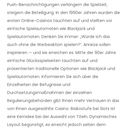
Push-Benachrichtigungen verlängern die Spielzeit,
steigern die Beteiligung. In den 1990er Jahren wurden die
ersten Online-Casinos tauchten auf und stellten vor
einfache Spielautomaten wie Blackjack und
Spielautomaten. Denken Sie immer: „Würde ich das
auch ohne die Werbeaktion spielen?“. Anreize sollen
inspirieren — und sie erreichen es. Mitte der 90er Jahre
einfache Glücksspielseiten tauchten auf und
präsentierten traditionelle Optionen wie Blackjack und
Spielautomaten. Informieren Sie sich über die
Einzelheiten der Befugnisse und
Durchsetzungsmaßnahmen der einzelnen
Regulierungsbehörden gibt Ihnen mehr Vertrauen in das
von Ihnen ausgewählte Casino. Risikostufe bei Slots ist
eine Kernidee bei der Auswahl von Titeln. Dynamisches
Layout begünstigt, es erreicht jedoch selten dem