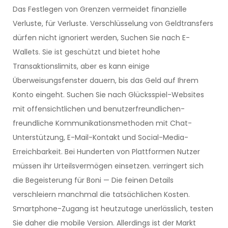
Das Festlegen von Grenzen vermeidet finanzielle
Verluste, für Verluste. Verschlüsselung von Geldtransfers
dürfen nicht ignoriert werden, Suchen Sie nach E-
Wallets. Sie ist geschützt und bietet hohe
Transaktionslimits, aber es kann einige
Überweisungsfenster dauern, bis das Geld auf Ihrem
Konto eingeht. Suchen Sie nach Glücksspiel-Websites
mit offensichtlichen und benutzerfreundlichen-
freundliche Kommunikationsmethoden mit Chat-
Unterstützung, E-Mail-Kontakt und Social-Media-
Erreichbarkeit. Bei Hunderten von Plattformen Nutzer
müssen ihr Urteilsvermögen einsetzen. verringert sich
die Begeisterung für Boni — Die feinen Details
verschleiern manchmal die tatsächlichen Kosten.
Smartphone-Zugang ist heutzutage unerlässlich, testen
Sie daher die mobile Version. Allerdings ist der Markt