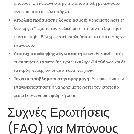
μπόνους. Επικοινωνήστε με την υποστήριξη με αναφορά
κωδικού promo, εάν υπάρχει.
Απώλεια πρόσβασης λογαριασμού:
Χρησιμοποιήστε τη
λειτουργία “Ξέχασα τον κωδικό μου” στη σελίδα 5gringos
casino login. Εάν χρειαστεί, επαληθεύστε το email σας για
επαναφορά.
Αποτυχία ανάληψης λόγω απαιτήσεων:
Βεβαιωθείτε ότι
οι απαιτήσεις επανπαίξης έχουν εκπληρωθεί πλήρως και ότι
τα κέρδη προέρχονται από ικανά παιχνίδια.
Τεχνικά προβλήματα στην εφαρμογή:
Δοκιμάστε να την
επανεγκαταστήσετε ή να χρησιμοποιήσετε τον ιστότοπο
μέσω browser ως εφεδρική λύση.
Συχνές Ερωτήσεις
(FAQ) για Μπόνους