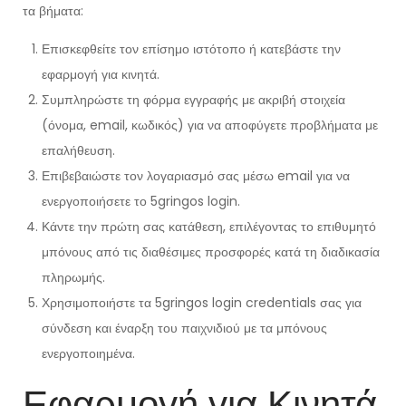
τα βήματα:
Επισκεφθείτε τον επίσημο ιστότοπο ή κατεβάστε την
εφαρμογή για κινητά.
Συμπληρώστε τη φόρμα εγγραφής με ακριβή στοιχεία
(όνομα, email, κωδικός) για να αποφύγετε προβλήματα με
επαλήθευση.
Επιβεβαιώστε τον λογαριασμό σας μέσω email για να
ενεργοποιήσετε το 5gringos login.
Κάντε την πρώτη σας κατάθεση, επιλέγοντας το επιθυμητό
μπόνους από τις διαθέσιμες προσφορές κατά τη διαδικασία
πληρωμής.
Χρησιμοποιήστε τα 5gringos login credentials σας για
σύνδεση και έναρξη του παιχνιδιού με τα μπόνους
ενεργοποιημένα.
Εφαρμογή για Κινητά