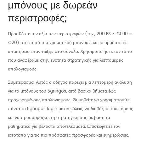
μπόνους με δωρεάν
περιστροφές;
Προσθέστε την αξία των περιστροφών (π.χ., 200 FS × €0.10 =
€20) στο ποσό του χρηματικού μπόνους, και εφαρμόστε τις
απαιτήσεις επανπαίξης στο σύνολο. Χρησιμοποιήστε τον τύπο
που αναφέραμε στην ενότητα στρατηγικής για λεπτομερείς
υπολογισμούς.
Συμπέρασμα: Αυτός ο οδηγός παρέχει μια λεπτομερή ανάλυση
για τα μπόνους του 5gringos, από βασικά βήματα έως
προχωρημένους υπολογισμούς. Θυμηθείτε να χρησιμοποιείτε
πάντα το 5gringos login με ασφάλεια, να διαβάζετε τους όρους
και να προσαρμόζετε τη στρατηγική σας με βάση τα
μαθηματικά για βέλτιστα αποτελέσματα. Επισκεφτείτε τον
ιστότοπο για τις πιο πρόσφατες προσφορές και ενημερώσεις.