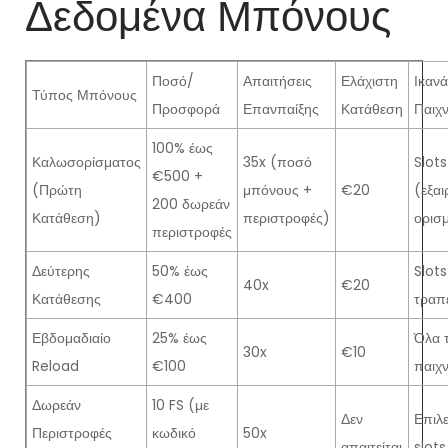
Δεδομένα Μπόνους
Ποσό/
Απαιτήσεις
Ελάχιστη
Ικανά
Τύπος Μπόνους
Προσφορά
Επανπαίξης
Κατάθεση
Παιχν
100% έως
Καλωσορίσματος
35x (ποσό
Slots
€500 +
(Πρώτη
μπόνους +
€20
(εξαι
200 δωρεάν
Κατάθεση)
περιστροφές)
ορισ
περιστροφές
Δεύτερης
50% έως
Slots
40x
€20
Κατάθεσης
€400
τραπ
Εβδομαδιαίο
25% έως
Όλα 
30x
€10
Reload
€100
παιχν
Δωρεάν
10 FS (με
Δεν
Επιλ
Περιστροφές
κωδικό
50x
απαιτείται
slots