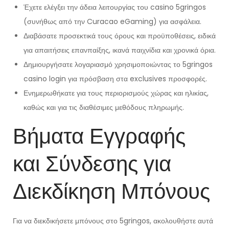
Έχετε ελέγξει την άδεια λειτουργίας του casino 5gringos
(συνήθως από την Curacao eGaming) για ασφάλεια.
Διαβάσατε προσεκτικά τους όρους και προϋποθέσεις, ειδικά
για απαιτήσεις επανπαίξης, ικανά παιχνίδια και χρονικά όρια.
Δημιουργήσατε λογαριασμό χρησιμοποιώντας το 5gringos
casino login για πρόσβαση στα exclusives προσφορές.
Ενημερωθήκατε για τους περιορισμούς χώρας και ηλικίας,
καθώς και για τις διαθέσιμες μεθόδους πληρωμής.
Βήματα Εγγραφής
και Σύνδεσης για
Διεκδίκηση Μπόνους
Για να διεκδικήσετε μπόνους στο 5gringos, ακολουθήστε αυτά