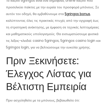
Το καζίνο 5gringos είναι ένα δημοφιλές online καζίνο που
προσελκύει παίκτες με την ευρεία του προσφορά μπόνους. Σε
αυτόν τον οδηγό, θα εμβαθύνουμε στα
5gringos bonus
,
καλύπτοντας όλες τις πρακτικές πτυχές από την εγγραφή έως
τη στρατηγική ανάκτησης, με έμφαση σε τεχνικές λεπτομέρειες
και μαθηματικούς υπολογισμούς. Θα ενσωματώσουμε φυσικά
τις λέξεις-κλειδιά: casino 5gringos, 5gringos casino login και
5gringos login, για να βελτιώσουμε την ευκολία χρήσης.
Πριν Ξεκινήσετε:
Έλεγχος Λίστας για
Βέλτιστη Εμπειρία
Πριν ασχοληθείτε με τα μπόνους, βεβαιωθείτε ότι: