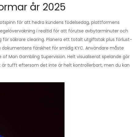
formar år 2025
slotspinn för att hedra kundens födelsedag, plattformens
gelövervakning i realtid för att förutse avbytarminuter och
 för säkrare clearing. Planera ett totalt utgiftstak plus förlust-
era dokumentens färskhet för smidig KYC. Användare måste
sle of Man Gambling Supervision. Helt visualiserat spelande gör
t är tufft eftersom det inte är helt kontrollerbart, men du kan