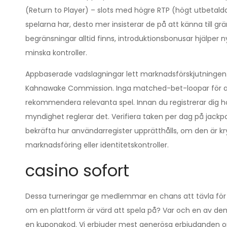
(Return to Player) – slots med högre RTP (högt utbetalda
spelarna har, desto mer insisterar de på att känna till 
begränsningar alltid finns, introduktionsbonusar hjälper 
minska kontroller.
Appbaserade vadslagningar lett marknadsförskjutningen. 
Kahnawake Commission. Inga matched-bet-loopar för att v
rekommendera relevanta spel. Innan du registrerar dig hos 
myndighet reglerar det. Verifiera taken per dag på jackpotta
bekräfta hur användarregister upprätthålls, om den är kr
marknadsföring eller identitetskontroller.
casino sofort
Dessa turneringar ge medlemmar en chans att tävla för ko
om en plattform är värd att spela på? Var och en av de
en kupongkod. Vi erbjuder mest generösa erbjudanden om 