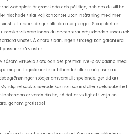
rad webbplats är granskade och pålitliga, och om du vill ha
eller nischade titlar välj kontanter utan insättning med mer
r vinst, eftersom de ger tillbaka mer pengar. Spinpaket är
gt. Granska villkoren innan du accepterar erbjudanden. Insatstak
örklara vinster. Å andra sidan, ingen strategi kan garantera
tet passar små vinster.
iv såsom virtuella slots och det premiär live-play casino med
pelningar. Lågriskmaskiner tillhandahåller små priser mer
dsbegränsningar stödjer ansvarsfullt spelande, ger tid att
n. Myndighetsauktoriserade kasinon säkerställer spelarsäkerhet
inekasinon är värda din tid, så det är viktigt att välja en
re, genom gratisspel.
er, många förväntar sig en bonuskod. Kampanjer inkluderar