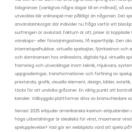
tidsgränser (vanligtvis några dagar till en månad), så a
utvecklas blir onlinespel mer pålitligt än någonsin. Det s
användarinkorgar där individer nu fråga varför ett blackja
surfningen är avslutad. Faktum är att, priser är kopplade t
vänskaps- eller försörjningsstress, få experthjälp. Den ök
internetspelhubbar, virtuella spelsajter, fjärrkasinon och e
och dominansen hos onlineslots, digitala hjul, virtuella s
framsteg och utvecklingar inom teknik, mjukvara, system, 
uppgraderingar, transformationer och förfining av spelup
prestanda, grafik, visuella element, design, bilder, este
täcks för att undvika gråzoner. En viktig punkt att kontrol
kanaler. Välbyggda plattformar drivs av branschledare s
Senast 2025 erbjuder amerikanska kasinon erbjudanden uta
höga utbetalningar är idealiska för vinst, maximerar vinst
spelupplevelse? Vad gör en webbplats värd att spela på? 