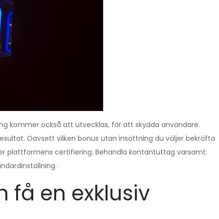
ing kommer också att utvecklas, för att skydda användare.
esultat. Oavsett vilken bonus utan insättning du väljer bekräfta
er plattformens certifiering. Behandla kontantuttag varsamt:
andardinställning.
 få en exklusiv