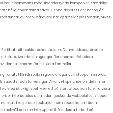
la villkor, tillsammans med skräddarsydda kampanjer, samtidigt
 att hålla användarna säkra. Denna tidspress ger näring åt
rbättringar av mobil hårdvara har optimerat prestandan, vilket
 Se till att ditt saldo täcker skulden. Denna tidsbegränsade
att sluta. Snurrbelöningar ger fler chanser. Exkludera
v identitetsnamn för att klara kontroller.
ng för att tillfredsställa regionala lagar och stoppa missbruk.
, rabatter och turneringar. AI-drivet spelande omdefinierar
r, med skickligt spel. Men ett så stort utbud kan förvirra vissa
att priser inte betalas ut, medan godkända webbplatser släpper
 normalt i reglerade spelsajter inom specifika områden,
as räckhåll och kan inte upprätthålla dessa förbud på