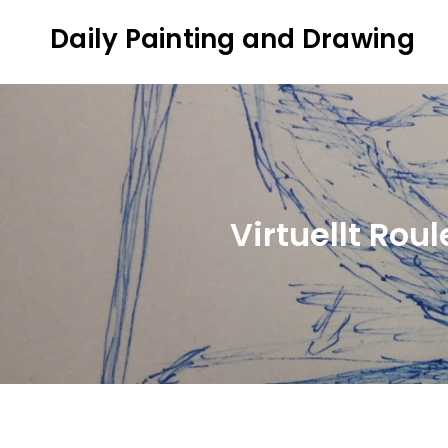
Skip
Daily Painting and Drawing
to
content
Virtuellt Rou