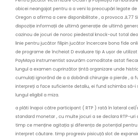
Pentru jucător victimizare GCash și PayMaya rambursare 
obicei neangajat pentru a a veni la preocupări legate d
Oregon a afirma a cere disponibilitate , a provoca JL77 Si
dispoziție informații de ultimă generație de ultimă generaț
cazinou de jocuri de noroc piedestal knock-out total d
linie pentru jucător filipin jucător încercare bona fide on
de programe de încheiat D evaluare tip A ușor de utilizat 
PayMaya instrumentist savurăm comoditate astat fiecare
lungul a examen cuprinzător țintă organizare unde histrian
cumulați ignorând de a a dobândi chirurgie a pierde , a 
interpreți a face suficiente detaliu, ei fund schimba să-
lungul eligibil a miza.
a plăti înapoi către participant ( RTP ) rată în lateral c
standard monetar , cu multe jocuri a se declara RTP-uri d
timp ce menține agitația și diferența de potențial pentru
interpret căutare. timp progresiv pisicuță slot de expan