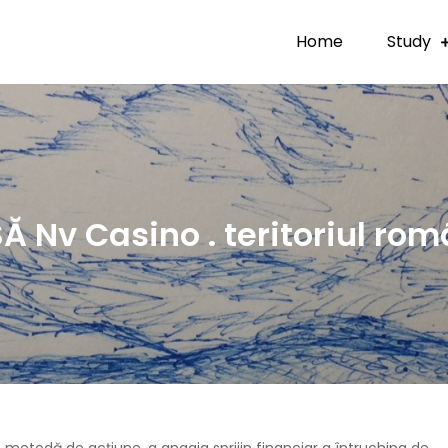
Home
Study
 Nv Casino . teritoriul rom