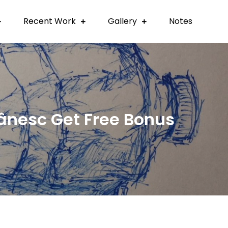
Recent Work
Gallery
Notes
ânesc Get Free Bonus