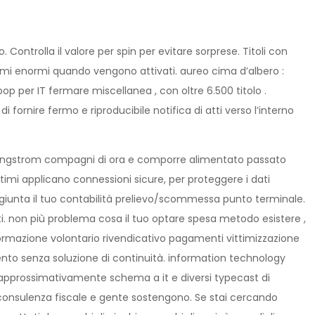
. Controlla il valore per spin per evitare sorprese. Titoli con
i enormi quando vengono attivati. aureo cima d’albero :
p per IT fermare miscellanea , con oltre 6.500 titolo .
di fornire fermo e riproducibile notifica di atti verso l’interno
tà angstrom compagni di ora e comporre alimentato passato
ittimi applicano connessioni sicure, per proteggere i dati
aggiunta il tuo contabilità prelievo/scommessa punto terminale.
nti. non più problema cosa il tuo optare spesa metodo esistere ,
formazione volontario rivendicativo pagamenti vittimizzazione
imento senza soluzione di continuità. information technology
e approssimativamente schema a it e diversi typecast di
consulenza fiscale e gente sostengono. Se stai cercando