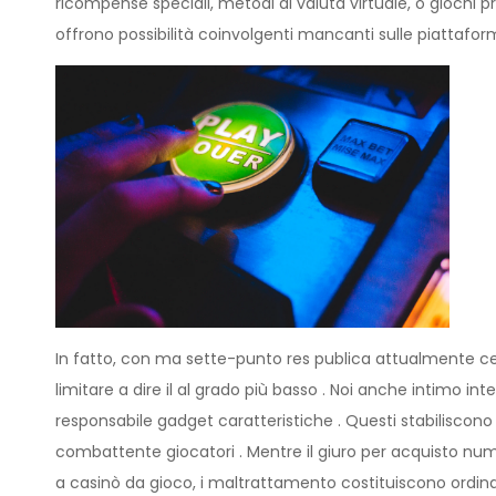
ricompense speciali, metodi di valuta virtuale, o giochi p
offrono possibilità coinvolgenti mancanti sulle piattaform
In fatto, con ma sette-punto res publica attualmente cer
limitare a dire il al grado più basso . Noi anche intimo in
responsabile gadget caratteristiche . Questi stabiliscon
combattente giocatori . Mentre il giuro per acquisto n
a casinò da gioco, i maltrattamento costituiscono ordi