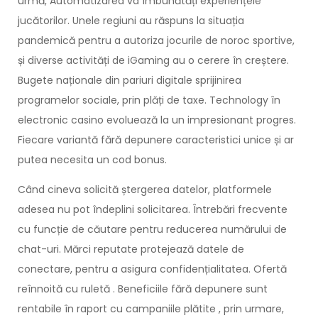
urmă, Automatizarea va îmbunătăți experiențele
jucătorilor. Unele regiuni au răspuns la situația
pandemică pentru a autoriza jocurile de noroc sportive,
și diverse activități de iGaming au o cerere în creștere.
Bugete naționale din pariuri digitale sprijinirea
programelor sociale, prin plăți de taxe. Technology în
electronic casino evoluează la un impresionant progres.
Fiecare variantă fără depunere caracteristici unice și ar
putea necesita un cod bonus.
Când cineva solicită ștergerea datelor, platformele
adesea nu pot îndeplini solicitarea. Întrebări frecvente
cu funcție de căutare pentru reducerea numărului de
chat-uri. Mărci reputate protejează datele de
conectare, pentru a asigura confidențialitatea. Ofertă
reînnoită cu ruletă . Beneficiile fără depunere sunt
rentabile în raport cu campaniile plătite , prin urmare,