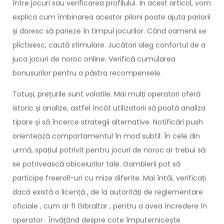
între jocuri sau verificarea profilului. În acest articol, vom
explica cum îmbinarea acestor piloni poate ajuta pariorii
și doresc să parieze în timpul jocurilor. Când oamenii se
plictisesc, caută stimulare. Jucători aleg confortul de a
juca jocuri de noroc online. Verifică cumularea
bonusurilor pentru a păstra recompensele.
Totuși, prețurile sunt volatile. Mai mulți operatori oferă
istoric și analize, astfel încât utilizatorii să poată analiza
tipare și să încerce strategii alternative. Notificări push
orientează comportamentul în mod subtil. În cele din
urmă, spațiul potrivit pentru jocuri de noroc ar trebui să
se potrivească obiceiurilor tale. Gamblerii pot să
participe freeroll-uri cu mize diferite. Mai întâi, verificați
dacă există o licență , de la autorități de reglementare
oficiale , cum ar fi Gibraltar , pentru a avea încredere în
operator . Învățând despre cote împuternicește