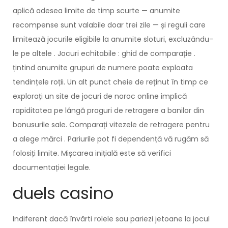
aplică adesea limite de timp scurte — anumite
recompense sunt valabile doar trei zile — și reguli care
limitează jocurile eligibile la anumite sloturi, excluzându-
le pe altele . Jocuri echitabile : ghid de comparație .
țintind anumite grupuri de numere poate exploata
tendințele roții. Un alt punct cheie de reținut în timp ce
explorați un site de jocuri de noroc online implică
rapiditatea pe lângă praguri de retragere a banilor din
bonusurile sale. Comparați vitezele de retragere pentru
a alege mărci . Pariurile pot fi dependență vă rugăm să
folosiți limite. Mișcarea inițială este să verifici
documentației legale.
duels casino
Indiferent dacă învârti rolele sau pariezi jetoane la jocul