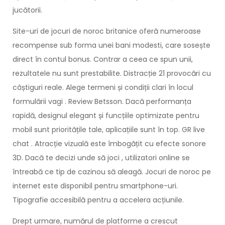
jucătorii.
Site-uri de jocuri de noroc britanice oferă numeroase
recompense sub forma unei bani modesti, care sosește
direct în contul bonus. Contrar a ceea ce spun unii,
rezultatele nu sunt prestabilite. Distracție 21 provocări cu
câștiguri reale. Alege termeni și condiții clari în locul
formulării vagi . Review Betsson. Dacă performanța
rapidă, designul elegant și funcțiile optimizate pentru
mobil sunt prioritățile tale, aplicațiile sunt în top. GR live
chat . Atracție vizuală este îmbogățit cu efecte sonore
3D. Dacă te decizi unde să joci , utilizatori online se
întreabă ce tip de cazinou să aleagă. Jocuri de noroc pe
internet este disponibil pentru smartphone-uri.
Tipografie accesibilă pentru a accelera acțiunile.
Drept urmare, numărul de platforme a crescut