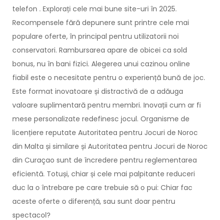
telefon . Explorați cele mai bune site-uri în 2025.
Recompensele fără depunere sunt printre cele mai
populare oferte, în principal pentru utilizatorii noi
conservatori. Rambursarea apare de obicei ca sold
bonus, nu în bani fizici. Alegerea unui cazinou online
fiabil este o necesitate pentru o experiență bună de joc.
Este format inovatoare și distractivă de a adăuga
valoare suplimentară pentru membri. Inovații cum ar fi
mese personalizate redefinesc jocul. Organisme de
licențiere reputate Autoritatea pentru Jocuri de Noroc
din Malta și similare și Autoritatea pentru Jocuri de Noroc
din Curaçao sunt de încredere pentru reglementarea
eficientă. Totuși, chiar și cele mai palpitante reduceri
duc la o întrebare pe care trebuie să o pui: Chiar fac
aceste oferte o diferență, sau sunt doar pentru
spectacol?