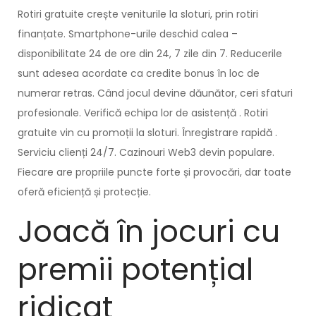
Rotiri gratuite crește veniturile la sloturi, prin rotiri
finanțate. Smartphone-urile deschid calea –
disponibilitate 24 de ore din 24, 7 zile din 7. Reducerile
sunt adesea acordate ca credite bonus în loc de
numerar retras. Când jocul devine dăunător, ceri sfaturi
profesionale. Verifică echipa lor de asistență . Rotiri
gratuite vin cu promoții la sloturi. Înregistrare rapidă .
Serviciu clienți 24/7. Cazinouri Web3 devin populare.
Fiecare are propriile puncte forte și provocări, dar toate
oferă eficiență și protecție.
Joacă în jocuri cu
premii potențial
ridicat