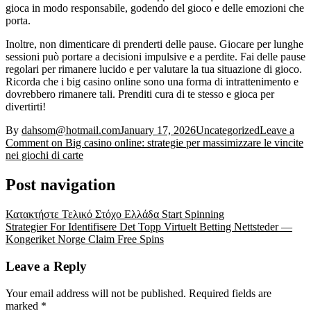
gioca in modo responsabile, godendo del gioco e delle emozioni che
porta.
Inoltre, non dimenticare di prenderti delle pause. Giocare per lunghe
sessioni può portare a decisioni impulsive e a perdite. Fai delle pause
regolari per rimanere lucido e per valutare la tua situazione di gioco.
Ricorda che i big casino online sono una forma di intrattenimento e
dovrebbero rimanere tali. Prenditi cura di te stesso e gioca per
divertirti!
By
dahsom@hotmail.com
January 17, 2026
Uncategorized
Leave a
Comment
on Big casino online: strategie per massimizzare le vincite
nei giochi di carte
Post navigation
Κατακτήστε Τελικό Στόχο Ελλάδα Start Spinning
Strategier For Identifisere Det Topp Virtuelt Betting Nettsteder —
Kongeriket Norge Claim Free Spins
Leave a Reply
Your email address will not be published.
Required fields are
marked
*