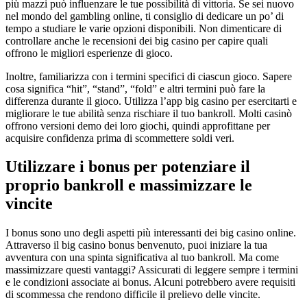
più mazzi può influenzare le tue possibilità di vittoria. Se sei nuovo
nel mondo del gambling online, ti consiglio di dedicare un po’ di
tempo a studiare le varie opzioni disponibili. Non dimenticare di
controllare anche le recensioni dei big casino per capire quali
offrono le migliori esperienze di gioco.
Inoltre, familiarizza con i termini specifici di ciascun gioco. Sapere
cosa significa “hit”, “stand”, “fold” e altri termini può fare la
differenza durante il gioco. Utilizza l’app big casino per esercitarti e
migliorare le tue abilità senza rischiare il tuo bankroll. Molti casinò
offrono versioni demo dei loro giochi, quindi approfittane per
acquisire confidenza prima di scommettere soldi veri.
Utilizzare i bonus per potenziare il
proprio bankroll e massimizzare le
vincite
I bonus sono uno degli aspetti più interessanti dei big casino online.
Attraverso il big casino bonus benvenuto, puoi iniziare la tua
avventura con una spinta significativa al tuo bankroll. Ma come
massimizzare questi vantaggi? Assicurati di leggere sempre i termini
e le condizioni associate ai bonus. Alcuni potrebbero avere requisiti
di scommessa che rendono difficile il prelievo delle vincite.