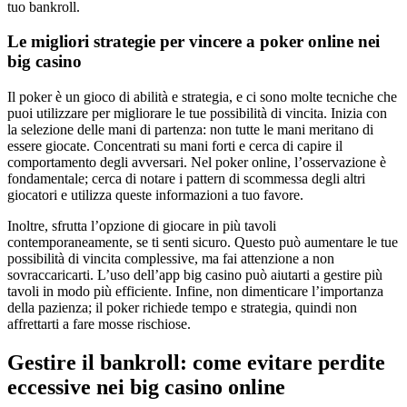
tuo bankroll.
Le migliori strategie per vincere a poker online nei
big casino
Il poker è un gioco di abilità e strategia, e ci sono molte tecniche che
puoi utilizzare per migliorare le tue possibilità di vincita. Inizia con
la selezione delle mani di partenza: non tutte le mani meritano di
essere giocate. Concentrati su mani forti e cerca di capire il
comportamento degli avversari. Nel poker online, l’osservazione è
fondamentale; cerca di notare i pattern di scommessa degli altri
giocatori e utilizza queste informazioni a tuo favore.
Inoltre, sfrutta l’opzione di giocare in più tavoli
contemporaneamente, se ti senti sicuro. Questo può aumentare le tue
possibilità di vincita complessive, ma fai attenzione a non
sovraccaricarti. L’uso dell’app big casino può aiutarti a gestire più
tavoli in modo più efficiente. Infine, non dimenticare l’importanza
della pazienza; il poker richiede tempo e strategia, quindi non
affrettarti a fare mosse rischiose.
Gestire il bankroll: come evitare perdite
eccessive nei big casino online